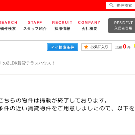
物件検索
SEARCH
STAFF
RECRUIT
COMPANY
RESIDENT
入居者専用
物件検索
スタッフ紹介
採用情報
会社概要
0
現在
件
川の2LDK賃貸テラスハウス！