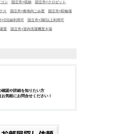
アコン
国立市+収納
国立市+クロゼット
クス
国立市+敷地内ごみ置
国立市+駐輪場
市+2沿線利用可
国立市+3駅以上利用可
洗濯置
国立市+室内洗濯機置き場
の確認や詳細を知りたい方
はお気軽にお問合せください！