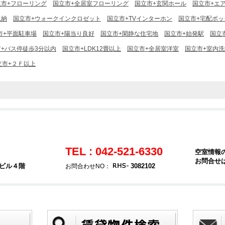
立市+フローリング
国立市+全居室フローリング
国立市+玄関ホール
国立市+エ
収納
国立市+ウォークインクロゼット
国立市+TVインターホン
国立市+宅配ボッ
市+平面駐車場
国立市+陽当り良好
国立市+閑静な住宅地
国立市+始発駅
国立
+バス停徒歩3分以内
国立市+LDK12畳以上
国立市+全居室洋室
国立市+室内
立市+２Ｆ以上
TEL : 042-521-6330
空室情報
お問合せ
堂ビル４階
3082102
お問合わせNO：