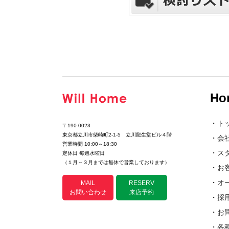
Ho
・
ト
〒190-0023
東京都立川市柴崎町2-1-5 立川龍生堂ビル４階
・
会
営業時間 10:00～18:30
・
ス
定休日 毎週水曜日
（１月～３月までは無休で営業しております）
・
お
・
オ
MAIL
RESERV
お問い合わせ
来店予約
・
採
・
お
・
各