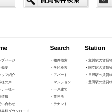
me
Search
Station
ップページ
・
物件検索
・
立川駅の賃貸
社概要
・
学区検索
・
国立駅の賃貸
タッフ紹介
・
アパート
・
日野駅の賃貸
客様の声
・
マンション
・
豊田駅の賃貸
ーナー様へ
・
一戸建て
用情報
・
事務所
問い合わせ
・
テナント
種書類ダウンロード