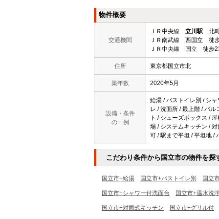
物件概要
ＪＲ中央線
立川駅
北町
交通機関
ＪＲ南武線 西国立 徒歩
ＪＲ中央線 国立 徒歩2
住所
東京都国立市北
築年数
2020年5月
給湯 / バストイレ別 / シャ
レ / 洗面所 / 最上階 / 
設備・条件
ト / シューズボックス / 
の一例
場 / システムキッチン / 
可 / 駅まで平坦 / 平坦地 
こだわり条件から国立市の物件を探
国立市+給湯
国立市+バストイレ別
国立
国立市+シャワー付洗面台
国立市+温水洗
国立市+対面式キッチン
国立市+グリル付