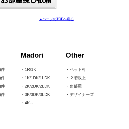
▲ページのTOPへ戻る
Madori
Other
物件
・
1R/1K
・
ペット可
物件
・
1K/1DK/1LDK
・
２階以上
物件
・
2K/2DK/2LDK
・
角部屋
物件
・
3K/3DK/3LDK
・
デザイナーズ
・
4K～