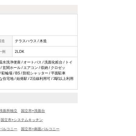
構造
テラスハウス / 木造
一例
2LDK
 温水洗浄便座 / オートバス / 洗面化粧台 / トイ
/ 玄関ホール / エアコン / 収納 / クロゼッ
駐輪場 / BS / 防犯シャッター / 平面駐車
な住宅地 / 始発駅 / 2沿線利用可 / 3駅以上利用
洗面所独立
国立市+洗面台
国立市+システムキッチン
バルコニー
国立市+南面バルコニー