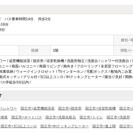
 バス乗車時間14分 停歩2分
16分
3分
種別 / 
階層
2階
間取り
ワー / 追焚機能浴室 / 脱衣所 / 浴室乾燥機 / 洗面所独立 / 洗面台 / シャワー付洗面台 /
バルコニー / 南面バルコニー / 南面リビング / 南向き / フローリング / 全居室フローリング 
屋根裏収納 / ウォークインクロゼット / TVインターホン / 宅配ボックス / 敷地内ごみ置 / 
対面式キッチン / グリル付 / 3口以上コンロ / IHクッキングヒーター / 陽当り良好 / 閑静
/ バス停徒歩3分以内 /
す
市+シャワー
国立市+追焚機能浴室
国立市+脱衣所
国立市+浴室乾燥機
国立市+
浄便座
国立市+オートバス
国立市+洗面化粧台
国立市+トイレ
国立市+洗面所
国立市+3口以上コンロ
国立市+IHクッキングヒーター
国立市+最上階
国立市+