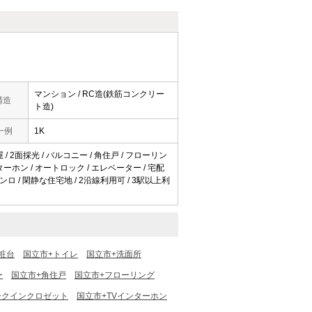
マンション / RC造(鉄筋コンクリー
構造
ト造)
一例
1K
屋 / 2面採光 / バルコニー / 角住戸 / フローリン
ターホン / オートロック / エレベーター / 宅配
コンロ / 閑静な住宅地 / 2沿線利用可 / 3駅以上利
粧台
国立市+トイレ
国立市+洗面所
ー
国立市+角住戸
国立市+フローリング
ークインクロゼット
国立市+TVインターホン