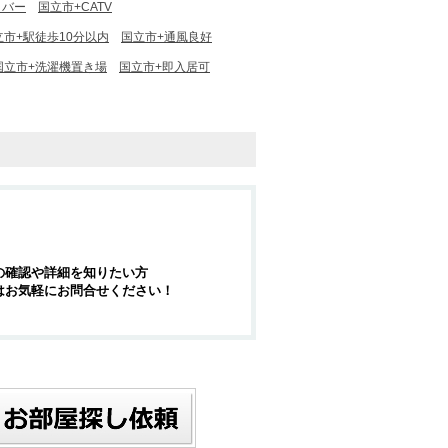
イバー
国立市+CATV
立市+駅徒歩10分以内
国立市+通風良好
国立市+洗濯機置き場
国立市+即入居可
の確認や詳細を知りたい方
はお気軽にお問合せください！