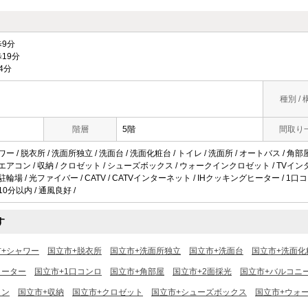
9分
19分
4分
種別 / 
階層
5階
間取り
ー / 脱衣所 / 洗面所独立 / 洗面台 / 洗面化粧台 / トイレ / 洗面所 / オートバス / 角部
 エアコン / 収納 / クロゼット / シューズボックス / ウォークインクロゼット / TVイン
駐輪場 / 光ファイバー / CATV / CATVインターネット / IHクッキングヒーター / 1口
10分以内 / 通風良好 /
す
市+シャワー
国立市+脱衣所
国立市+洗面所独立
国立市+洗面台
国立市+洗面化
ヒーター
国立市+1口コンロ
国立市+角部屋
国立市+2面採光
国立市+バルコニ
コン
国立市+収納
国立市+クロゼット
国立市+シューズボックス
国立市+ウォ