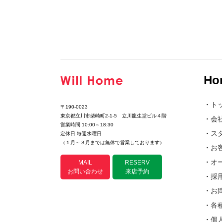
Ho
・
ト
〒190-0023
東京都立川市柴崎町2-1-5 立川龍生堂ビル４階
・
会
営業時間 10:00～18:30
・
ス
定休日 毎週水曜日
（１月～３月までは無休で営業しております）
・
お
・
オ
MAIL
RESERV
お問い合わせ
来店予約
・
採
・
お
・
各
・
個