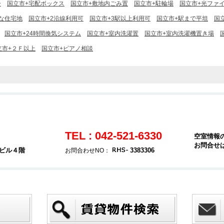
ー
国立市+宅配ボックス
国立市+敷地内ごみ置
国立市+駐輪場
国立市+光ファ
な住宅地
国立市+2沿線利用可
国立市+3駅以上利用可
国立市+駅まで平坦
国
国立市+24時間換気システム
国立市+室内洗濯置
国立市+室内洗濯機置き場
立市+２Ｆ以上
国立市+ピアノ相談
TEL : 042-521-6330
空室情報
お問合せ
堂ビル４階
3383306
お問合わせNO：