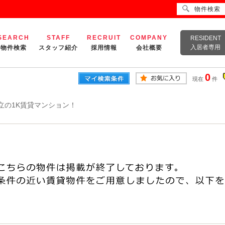
物件検索
SEARCH
STAFF
RECRUIT
COMPANY
RESIDENT
入居者専用
物件検索
スタッフ紹介
採用情報
会社概要
0
現在
件
立の1K賃貸マンション！