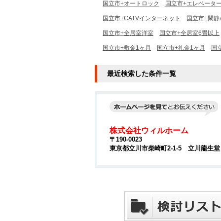
国立市+オートロック
国立市+エレベータ
国立市+CATVインターネット
国立市+閑静
国立市+全居室洋室
国立市+全居室6畳以上
国立市+敷金1ヶ月
国立市+礼金1ヶ月
国
最近検索した条件一覧
株式会社ウィルホーム
〒190-0023
東京都立川市柴崎町2-1-5 立川龍生