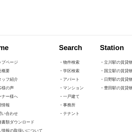
me
Search
Station
ップページ
・
物件検索
・
立川駅の賃貸
社概要
・
学区検索
・
国立駅の賃貸
タッフ紹介
・
アパート
・
日野駅の賃貸
客様の声
・
マンション
・
豊田駅の賃貸
ーナー様へ
・
一戸建て
用情報
・
事務所
問い合わせ
・
テナント
種書類ダウンロード
人情報の取扱いについて