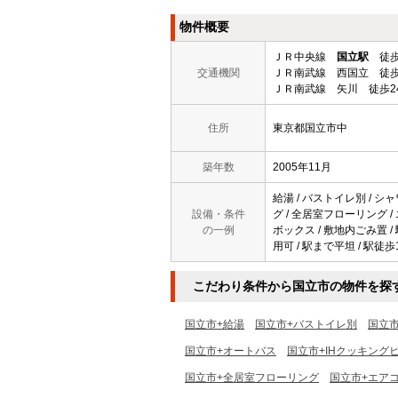
物件概要
ＪＲ中央線
国立駅
徒歩
交通機関
ＪＲ南武線 西国立 徒歩
ＪＲ南武線 矢川 徒歩2
住所
東京都国立市中
築年数
2005年11月
給湯 / バストイレ別 / シャワ
設備・条件
グ / 全居室フローリング /
の一例
ボックス / 敷地内ごみ置 / 
用可 / 駅まで平坦 / 駅徒歩
こだわり条件から国立市の物件を探
国立市+給湯
国立市+バストイレ別
国立
国立市+オートバス
国立市+IHクッキング
国立市+全居室フローリング
国立市+エア