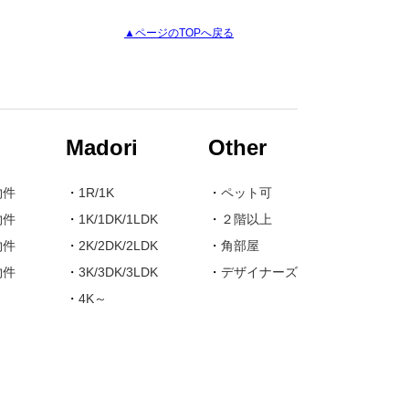
▲ページのTOPへ戻る
Madori
Other
物件
・
1R/1K
・
ペット可
物件
・
1K/1DK/1LDK
・
２階以上
物件
・
2K/2DK/2LDK
・
角部屋
物件
・
3K/3DK/3LDK
・
デザイナーズ
・
4K～