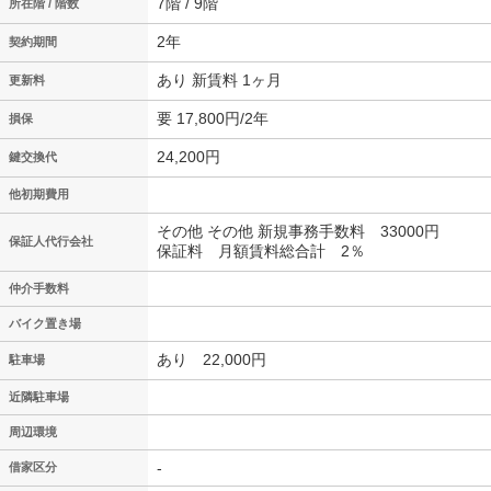
7階 / 9階
所在階 / 階数
2年
契約期間
あり 新賃料 1ヶ月
更新料
要 17,800円/2年
損保
24,200円
鍵交換代
他初期費用
その他 その他 新規事務手数料 33000円
保証人代行会社
保証料 月額賃料総合計 2％
仲介手数料
バイク置き場
あり 22,000円
駐車場
近隣駐車場
周辺環境
-
借家区分