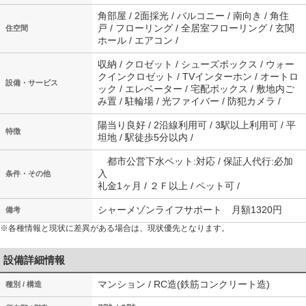
角部屋 / 2面採光 / バルコニー / 南向き / 角住
戸 / フローリング / 全居室フローリング / 玄関
住空間
ホール / エアコン /
収納 / クロゼット / シューズボックス / ウォー
クインクロゼット / TVインターホン / オートロ
設備・サービス
ック / エレベーター / 宅配ボックス / 敷地内ご
み置 / 駐輪場 / 光ファイバー / 防犯カメラ /
陽当り良好 / 2沿線利用可 / 3駅以上利用可 / 平
特徴
坦地 / 駅徒歩5分以内 /
都市公営下水ペット:対応 / 保証人代行:必加
入
条件・その他
礼金1ヶ月 / ２Ｆ以上 / ペット可 /
シャーメゾンライフサポート 月額1320円
備考
※各種情報と現状に差異がある場合は、現状優先となります。
設備詳細情報
マンション / RC造(鉄筋コンクリート造)
種別 / 構造