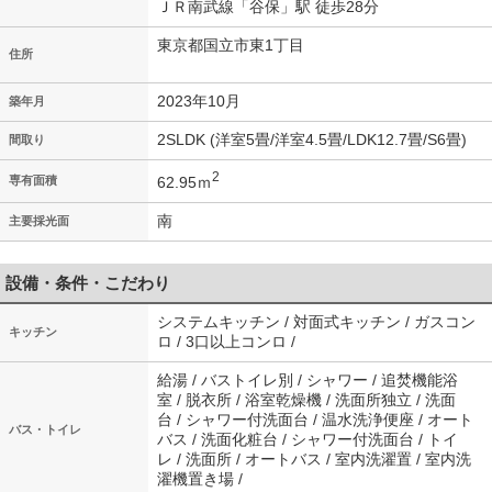
ＪＲ南武線「谷保」駅 徒歩28分
東京都国立市東1丁目
住所
2023年10月
築年月
2SLDK (洋室5畳/洋室4.5畳/LDK12.7畳/S6畳)
間取り
2
62.95ｍ
専有面積
南
主要採光面
設備・条件・こだわり
システムキッチン / 対面式キッチン / ガスコン
キッチン
ロ / 3口以上コンロ /
給湯 / バストイレ別 / シャワー / 追焚機能浴
室 / 脱衣所 / 浴室乾燥機 / 洗面所独立 / 洗面
台 / シャワー付洗面台 / 温水洗浄便座 / オート
バス・トイレ
バス / 洗面化粧台 / シャワー付洗面台 / トイ
レ / 洗面所 / オートバス / 室内洗濯置 / 室内洗
濯機置き場 /