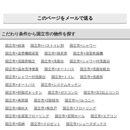
このページをメールで送る
こだわり条件から国立市の物件を探す
国立市+給湯
国立市+バストイレ別
国立市+シャワー
国立市+追焚機能浴室
国立市+脱衣所
国立市+浴室乾燥機
国立市+洗面所独立
国立市+洗面台
国立市+シャワー付洗面台
国立市+温水洗浄便座
国立市+オートバス
国立市+洗面化粧台
国立市+シャワー付洗面台
国立市+トイレ
国立市+洗面所
国立市+オートバス
国立市+システムキッチン
国立市+対面式キッチン
国立市+ガスコンロ
国立市+3口以上コンロ
国立市+角部屋
国立市+2面採光
国立市+バルコニー
国立市+南向き
国立市+角住戸
国立市+フローリング
国立市+全居室フローリング
国立市+玄関ホール
国立市+エアコン
国立市+収納
国立市+クロゼット
国立市+シューズボックス