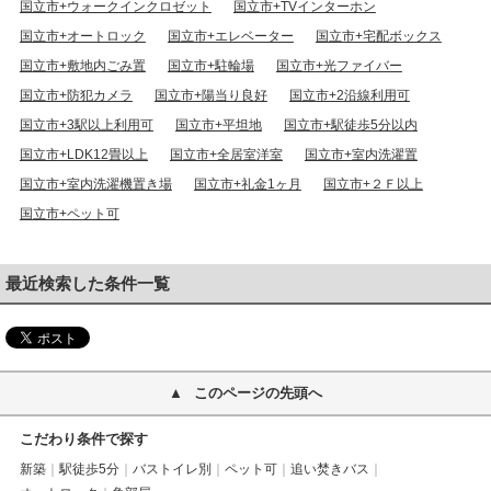
国立市+ウォークインクロゼット
国立市+TVインターホン
国立市+オートロック
国立市+エレベーター
国立市+宅配ボックス
国立市+敷地内ごみ置
国立市+駐輪場
国立市+光ファイバー
国立市+防犯カメラ
国立市+陽当り良好
国立市+2沿線利用可
国立市+3駅以上利用可
国立市+平坦地
国立市+駅徒歩5分以内
国立市+LDK12畳以上
国立市+全居室洋室
国立市+室内洗濯置
国立市+室内洗濯機置き場
国立市+礼金1ヶ月
国立市+２Ｆ以上
国立市+ペット可
最近検索した条件一覧
このページの先頭へ
こだわり条件で探す
新築
駅徒歩5分
バストイレ別
ペット可
追い焚きバス