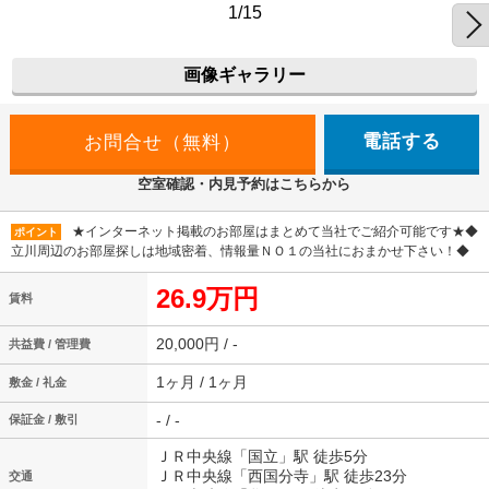
1/15
画像ギャラリー
電話する
空室確認・内見予約はこちらから
★インターネット掲載のお部屋はまとめて当社でご紹介可能です★◆
ポイント
立川周辺のお部屋探しは地域密着、情報量ＮＯ１の当社におまかせ下さい！◆
26.9万円
賃料
20,000円 / -
共益費 / 管理費
1ヶ月 / 1ヶ月
敷金 / 礼金
- / -
保証金 / 敷引
ＪＲ中央線「国立」駅 徒歩5分
ＪＲ中央線「西国分寺」駅 徒歩23分
交通