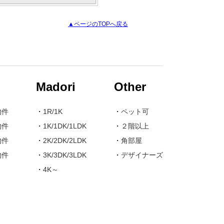
▲ページのTOPへ戻る
Madori
Other
物件
・
1R/1K
・
ペット可
物件
・
1K/1DK/1LDK
・
２階以上
物件
・
2K/2DK/2LDK
・
角部屋
物件
・
3K/3DK/3LDK
・
デザイナーズ
・
4K～