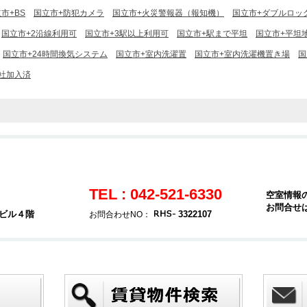
市+BS
国立市+防犯カメラ
国立市+火災警報器（報知機）
国立市+ダブルロッ
国立市+2沿線利用可
国立市+3駅以上利用可
国立市+駅まで平坦
国立市+平坦
国立市+24時間換気システム
国立市+室内洗濯置
国立市+室内洗濯機置き場
国
社加入済
TEL : 042-521-6330
空室情報
お問合せ
堂ビル４階
3322107
お問合わせNO：