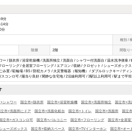
9分
14分
0分
種別 / 
階層
2階
間取り
ワー / 脱衣所 / 浴室乾燥機 / 洗面所独立 / 洗面台 / シャワー付洗面台 / 温水洗浄便座 /
/ フローリング / 全居室フローリング / エアコン / 収納 / クロゼット / シューズボックス
ごみ置 / 駐輪場 / BS / 防犯カメラ / 火災警報器（報知機） / ダブルロックキー / ディ
ガスコンロ可 / 陽当り良好 / 閑静な住宅地 / 2沿線利用可 / 3駅以上利用可 / 駅まで平坦 /
す
市+シャワー
国立市+脱衣所
国立市+浴室乾燥機
国立市+洗面所独立
国立市+洗
国立市+洗面所にドア
国立市+洗面化粧台
国立市+トイレ
国立市+洗面所
国立
国立市+ガスコンロ可
国立市+バルコニー
国立市+フローリング
国立市+全居室
+シューズボックス
国立市+収納スペース
国立市+TVインターホン
国立市+オー