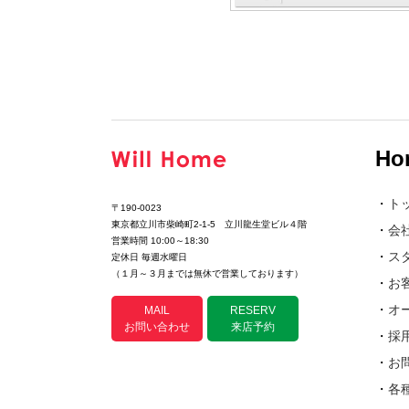
Ho
・
ト
〒190-0023
東京都立川市柴崎町2-1-5 立川龍生堂ビル４階
・
会
営業時間 10:00～18:30
・
ス
定休日 毎週水曜日
（１月～３月までは無休で営業しております）
・
お
・
オ
MAIL
RESERV
お問い合わせ
来店予約
・
採
・
お
・
各