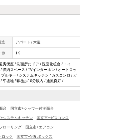
構造
アパート / 木造
一例
1K
 暖房便座 / 洗面所にドア / 洗面化粧台 / トイ
 / 収納スペース / TVインターホン / オートロッ
ンプルキー / システムキッチン / ガスコンロ / ガ
 平坦地 / 駅徒歩10分以内 / 通風良好 /
面台
国立市+シャワー付洗面台
市+システムキッチン
国立市+ガスコンロ
フローリング
国立市+エアコン
トロック
国立市+宅配ボックス