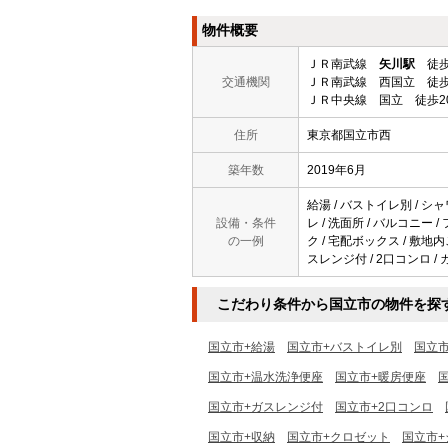
物件概要
ＪＲ南武線
矢川駅
徒歩
交通機関
ＪＲ南武線 西国立 徒歩
ＪＲ中央線 国立 徒歩2
住所
東京都国立市西
築年数
2019年6月
給湯 / バストイレ別 / シャ
設備・条件
レ / 洗面所 / バルコニー 
の一例
ク / 宅配ボックス / 敷地内
スレンジ付 / 2口コンロ / 
こだわり条件から国立市の物件を探
国立市+給湯
国立市+バストイレ別
国立
国立市+温水洗浄便座
国立市+暖房便座
国立市+ガスレンジ付
国立市+2口コンロ
国立市+収納
国立市+クロゼット
国立市