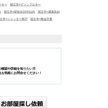
クキー
国立市+ディンプルキー
地
国立市+駅徒歩10分以内
国立市+通風良好
立市+シャッター雨戸
国立市+敷金不要
の確認や詳細を知りたい方
はお気軽にお問合せください！