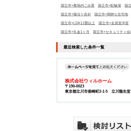
国立市+敷地内ごみ置
国立市+駐輪場
国立
国立市+陽当り良好
国立市+閑静な住宅地
国立市+LDK12畳以上
国立市+全居室洋室
国立市+礼金1ヶ月
国立市+セキュリティ会
最近検索した条件一覧
株式会社ウィルホーム
〒190-0023
東京都立川市柴崎町2-1-5 立川龍生