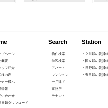
me
Search
Station
ップページ
・
物件検索
・
立川駅の賃貸
社概要
・
学区検索
・
国立駅の賃貸
タッフ紹介
・
アパート
・
日野駅の賃貸
客様の声
・
マンション
・
豊田駅の賃貸
ーナー様へ
・
一戸建て
用情報
・
事務所
問い合わせ
・
テナント
種書類ダウンロード