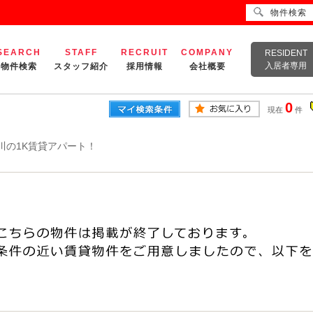
物件検索
SEARCH
STAFF
RECRUIT
COMPANY
RESIDENT
入居者専用
物件検索
スタッフ紹介
採用情報
会社概要
0
現在
件
川の1K賃貸アパート！