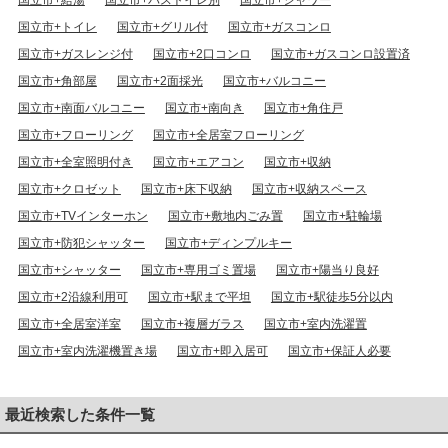
国立市+給湯
国立市+バストイレ別
国立市+シャワー
国立市+トイレ
国立市+グリル付
国立市+ガスコンロ
国立市+ガスレンジ付
国立市+2口コンロ
国立市+ガスコンロ設置済
国立市+角部屋
国立市+2面採光
国立市+バルコニー
国立市+南面バルコニー
国立市+南向き
国立市+角住戸
国立市+フローリング
国立市+全居室フローリング
国立市+全室照明付き
国立市+エアコン
国立市+収納
国立市+クロゼット
国立市+床下収納
国立市+収納スペース
国立市+TVインターホン
国立市+敷地内ごみ置
国立市+駐輪場
国立市+防犯シャッター
国立市+ディンプルキー
国立市+シャッター
国立市+専用ゴミ置場
国立市+陽当り良好
国立市+2沿線利用可
国立市+駅まで平坦
国立市+駅徒歩5分以内
国立市+全居室洋室
国立市+複層ガラス
国立市+室内洗濯置
国立市+室内洗濯機置き場
国立市+即入居可
国立市+保証人必要
最近検索した条件一覧