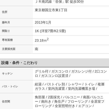
ＪＲ南武線「谷保」駅 徒歩30分
東京都国立市東1丁目
住所
2013年1月
築年月
1K (洋室7畳/K2.5畳)
間取り
2
23.18ｍ
専有面積
南
主要採光面
設備・条件・こだわり
グリル付 / ガスコンロ / ガスレンジ付 / 2口コン
キッチン
ロ / ガスコンロ設置済 /
給湯 / バストイレ別 / シャワー / トイレ / 複層
バス・トイレ
ガラス / 室内洗濯置 / 室内洗濯機置き場 /
角部屋 / 2面採光 / バルコニー / 南面バルコニ
ー / 南向き / 角住戸 / フローリング / 全居室フ
住空間
ローリング / 全室照明付き / エアコン /