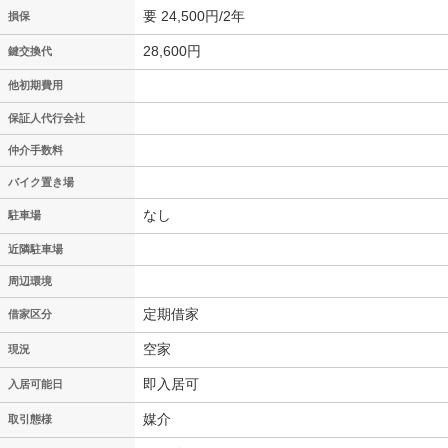
要 24,500円/2年
損保
28,600円
鍵交換代
他初期費用
保証人代行会社
仲介手数料
バイク置き場
なし
駐車場
近隣駐車場
周辺環境
定期借家
借家区分
空家
現況
即入居可
入居可能日
媒介
取引態様