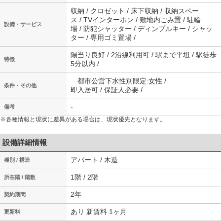
収納 / クロゼット / 床下収納 / 収納スペー
ス / TVインターホン / 敷地内ごみ置 / 駐輪
設備・サービス
場 / 防犯シャッター / ディンプルキー / シャッ
ター / 専用ゴミ置場 /
陽当り良好 / 2沿線利用可 / 駅まで平坦 / 駅徒歩
特徴
5分以内 /
都市公営下水性別限定:女性 /
条件・その他
即入居可 / 保証人必要 /
-
備考
※各種情報と現状に差異がある場合は、現状優先となります。
設備詳細情報
アパート / 木造
種別 / 構造
1階 / 2階
所在階 / 階数
2年
契約期間
あり 新賃料 1ヶ月
更新料