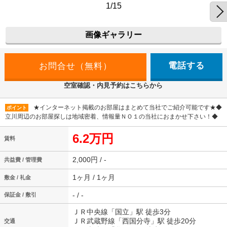
1/15
画像ギャラリー
電話する
空室確認・内見予約はこちらから
★インターネット掲載のお部屋はまとめて当社でご紹介可能です★◆
ポイント
立川周辺のお部屋探しは地域密着、情報量ＮＯ１の当社におまかせ下さい！◆
6.2万円
賃料
2,000円 / -
共益費 / 管理費
1ヶ月 / 1ヶ月
敷金 / 礼金
- / -
保証金 / 敷引
ＪＲ中央線「国立」駅 徒歩3分
ＪＲ武蔵野線「西国分寺」駅 徒歩20分
交通