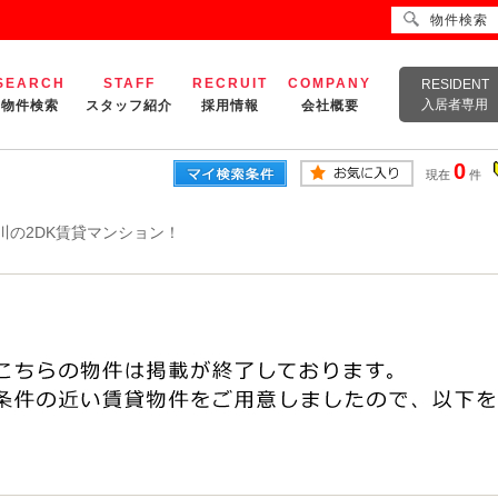
物件検索
SEARCH
STAFF
RECRUIT
COMPANY
RESIDENT
入居者専用
物件検索
スタッフ紹介
採用情報
会社概要
0
現在
件
川の2DK賃貸マンション！