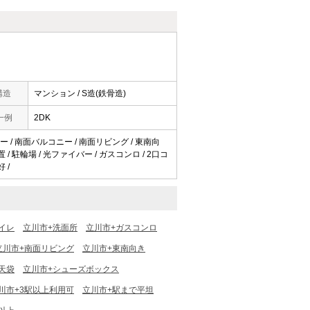
構造
マンション / S造(鉄骨造)
一例
2DK
コニー / 南面バルコニー / 南面リビング / 東南向
 / 駐輪場 / 光ファイバー / ガスコンロ / 2口コ
 /
イレ
立川市+洗面所
立川市+ガスコンロ
立川市+南面リビング
立川市+東南向き
天袋
立川市+シューズボックス
川市+3駅以上利用可
立川市+駅まで平坦