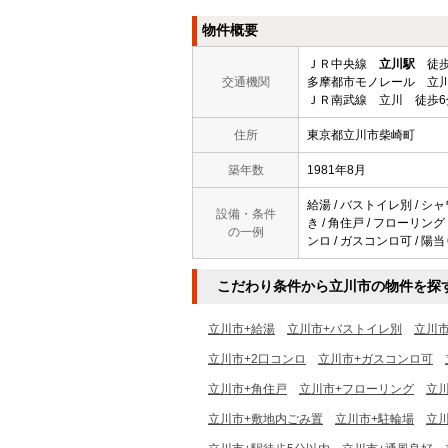
物件概要
ＪＲ中央線
立川駅
徒歩
交通機関
多摩都市モノレール 立川
ＪＲ南武線 立川 徒歩6
住所
東京都立川市柴崎町
築年数
1981年8月
給湯 / バストイレ別 / シャ
設備・条件
き / 角住戸 / フローリング
の一例
ンロ / ガスコンロ可 / 陽当
こだわり条件から立川市の物件を探
立川市+給湯
立川市+バストイレ別
立川
立川市+2口コンロ
立川市+ガスコンロ可
立川市+角住戸
立川市+フローリング
立
立川市+敷地内ごみ置
立川市+駐輪場
立