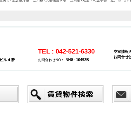
立川市+全居室洋室
立川市+洗濯機置き場
立川市+敷金・礼金不要
立川市+２Ｆ
TEL : 042-521-6330
空室情報
お問合せ
堂ビル４階
10492B
お問合わせNO：