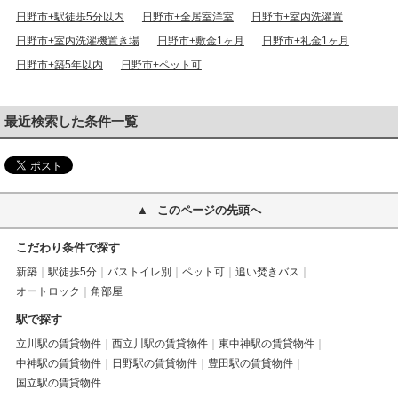
日野市+駅徒歩5分以内
日野市+全居室洋室
日野市+室内洗濯置
日野市+室内洗濯機置き場
日野市+敷金1ヶ月
日野市+礼金1ヶ月
日野市+築5年以内
日野市+ペット可
最近検索した条件一覧
このページの先頭へ
こだわり条件で探す
新築
駅徒歩5分
バストイレ別
ペット可
追い焚きバス
オートロック
角部屋
駅で探す
立川駅の賃貸物件
西立川駅の賃貸物件
東中神駅の賃貸物件
中神駅の賃貸物件
日野駅の賃貸物件
豊田駅の賃貸物件
国立駅の賃貸物件