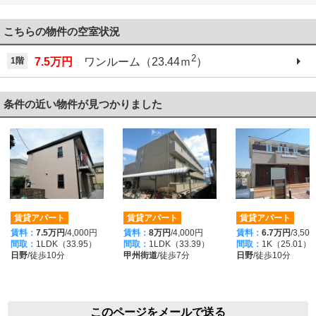
042-521-6330
こちらの物件の空室状況
2
1階
7.5万円
ワンルーム（23.44ｍ
）
条件の近い物件が見つかりました
賃貸アパート
賃貸アパート
賃貸アパート
賃料：
7.5万円
/4,000円
賃料：
8万円
/4,000円
賃料：
6.7万円
/3,50
間取：
1LDK（33.95）
間取：
1LDK（33.39）
間取：
1K（25.01）
日野
/徒歩10分
甲州街道
/徒歩7分
日野
/徒歩10分
このページをメールで送る