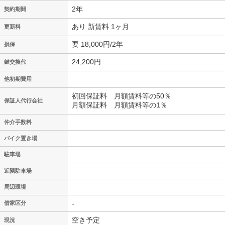
2年
契約期間
あり 新賃料 1ヶ月
更新料
要 18,000円/2年
損保
24,200円
鍵交換代
他初期費用
初回保証料 月額賃料等の50％
保証人代行会社
月額保証料 月額賃料等の1％
仲介手数料
バイク置き場
駐車場
近隣駐車場
周辺環境
-
借家区分
空き予定
現況