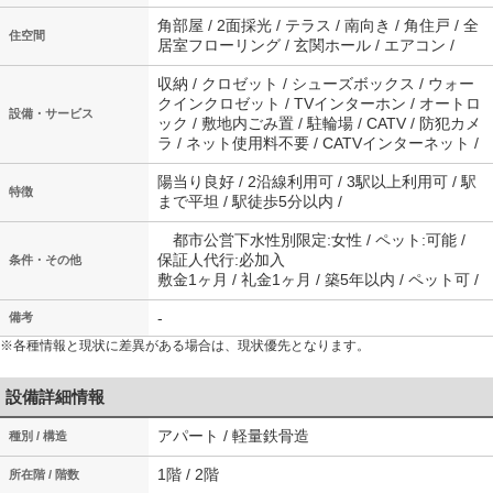
角部屋 / 2面採光 / テラス / 南向き / 角住戸 / 全
住空間
居室フローリング / 玄関ホール / エアコン /
収納 / クロゼット / シューズボックス / ウォー
クインクロゼット / TVインターホン / オートロ
設備・サービス
ック / 敷地内ごみ置 / 駐輪場 / CATV / 防犯カメ
ラ / ネット使用料不要 / CATVインターネット /
陽当り良好 / 2沿線利用可 / 3駅以上利用可 / 駅
特徴
まで平坦 / 駅徒歩5分以内 /
都市公営下水性別限定:女性 / ペット:可能 /
保証人代行:必加入
条件・その他
敷金1ヶ月 / 礼金1ヶ月 / 築5年以内 / ペット可 /
-
備考
※各種情報と現状に差異がある場合は、現状優先となります。
設備詳細情報
アパート / 軽量鉄骨造
種別 / 構造
1階 / 2階
所在階 / 階数