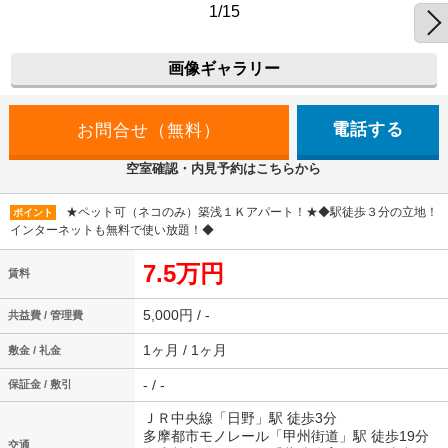
1/15
画像ギャラリー
電話する
空室確認・内見予約はこちらから
★ペット可（ネコのみ）築浅１Ｋアパート！★◆駅徒歩３分の立地！
ポイント
インターネットも無料で使い放題！◆
7.5万円
賃料
5,000円 / -
共益費 / 管理費
1ヶ月 / 1ヶ月
敷金 / 礼金
- / -
保証金 / 敷引
ＪＲ中央線「日野」駅 徒歩3分
多摩都市モノレール「甲州街道」駅 徒歩19分
交通