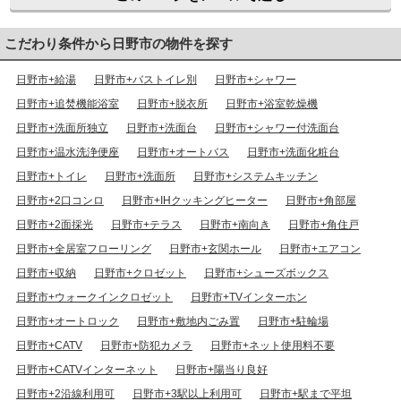
こだわり条件から日野市の物件を探す
日野市+給湯
日野市+バストイレ別
日野市+シャワー
日野市+追焚機能浴室
日野市+脱衣所
日野市+浴室乾燥機
日野市+洗面所独立
日野市+洗面台
日野市+シャワー付洗面台
日野市+温水洗浄便座
日野市+オートバス
日野市+洗面化粧台
日野市+トイレ
日野市+洗面所
日野市+システムキッチン
日野市+2口コンロ
日野市+IHクッキングヒーター
日野市+角部屋
日野市+2面採光
日野市+テラス
日野市+南向き
日野市+角住戸
日野市+全居室フローリング
日野市+玄関ホール
日野市+エアコン
日野市+収納
日野市+クロゼット
日野市+シューズボックス
日野市+ウォークインクロゼット
日野市+TVインターホン
日野市+オートロック
日野市+敷地内ごみ置
日野市+駐輪場
日野市+CATV
日野市+防犯カメラ
日野市+ネット使用料不要
日野市+CATVインターネット
日野市+陽当り良好
日野市+2沿線利用可
日野市+3駅以上利用可
日野市+駅まで平坦