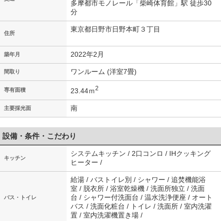
多摩都市モノレール「柴崎体育館」駅 徒歩30
分
東京都日野市日野本町３丁目
住所
2022年2月
築年月
ワンルーム (洋室7畳)
間取り
2
23.44ｍ
専有面積
南
主要採光面
設備・条件・こだわり
システムキッチン / 2口コンロ / IHクッキング
キッチン
ヒーター /
給湯 / バストイレ別 / シャワー / 追焚機能浴
室 / 脱衣所 / 浴室乾燥機 / 洗面所独立 / 洗面
台 / シャワー付洗面台 / 温水洗浄便座 / オート
バス・トイレ
バス / 洗面化粧台 / トイレ / 洗面所 / 室内洗濯
置 / 室内洗濯機置き場 /