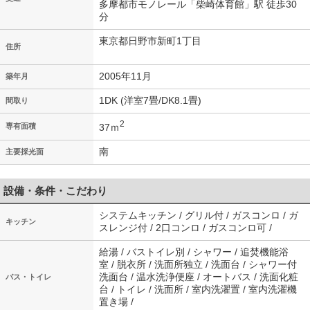
多摩都市モノレール「柴崎体育館」駅 徒歩30
分
東京都日野市新町1丁目
住所
2005年11月
築年月
1DK (洋室7畳/DK8.1畳)
間取り
2
37ｍ
専有面積
南
主要採光面
設備・条件・こだわり
システムキッチン / グリル付 / ガスコンロ / ガ
キッチン
スレンジ付 / 2口コンロ / ガスコンロ可 /
給湯 / バストイレ別 / シャワー / 追焚機能浴
室 / 脱衣所 / 洗面所独立 / 洗面台 / シャワー付
洗面台 / 温水洗浄便座 / オートバス / 洗面化粧
バス・トイレ
台 / トイレ / 洗面所 / 室内洗濯置 / 室内洗濯機
置き場 /