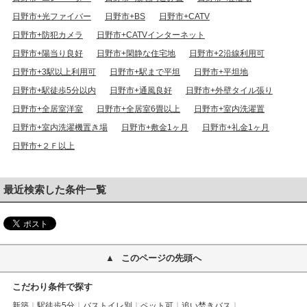
日野市+光ファイバー
日野市+BS
日野市+CATV
日野市+防犯カメラ
日野市+CATVインターネット
日野市+陽当り良好
日野市+閑静な住宅地
日野市+2沿線利用可
日野市+3駅以上利用可
日野市+駅まで平坦
日野市+平坦地
日野市+駅徒歩5分以内
日野市+通風良好
日野市+外壁タイル張り
日野市+全居室洋室
日野市+全居室6畳以上
日野市+室内洗濯置
日野市+室内洗濯機置き場
日野市+敷金1ヶ月
日野市+礼金1ヶ月
日野市+２Ｆ以上
最近検索した条件一覧
このページの先頭へ
こだわり条件で探す
新築
駅徒歩5分
バストイレ別
ペット可
追い焚きバス