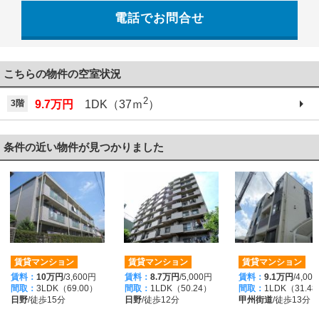
電話でお問合せ
042-521-6330
こちらの物件の空室状況
2
3階
9.7万円
1DK（37ｍ
）
条件の近い物件が見つかりました
賃貸マンション
賃貸マンション
賃貸マンション
賃料：
10万円
/3,600円
賃料：
8.7万円
/5,000円
賃料：
9.1万円
/4,00
間取：
3LDK（69.00）
間取：
1LDK（50.24）
間取：
1LDK（31.4
日野
/徒歩15分
日野
/徒歩12分
甲州街道
/徒歩13分