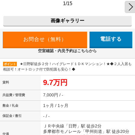
1/15
画像ギャラリー
電話する
空室確認・内見予約はこちらから
★日野駅徒歩２分！ハイグレード１ＤＫマンション！★◆２人入居も
ポイント
相談可！オートロック付で防犯面も安心！◆
9.7万円
賃料
7,000円 / -
共益費 / 管理費
1ヶ月 / 1ヶ月
敷金 / 礼金
- / -
保証金 / 敷引
ＪＲ中央線「日野」駅 徒歩2分
多摩都市モノレール「甲州街道」駅 徒歩20分
交通