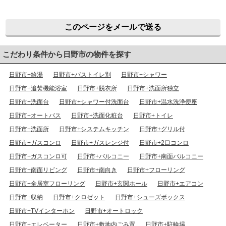
このページをメールで送る
こだわり条件から日野市の物件を探す
日野市+給湯
日野市+バストイレ別
日野市+シャワー
日野市+追焚機能浴室
日野市+脱衣所
日野市+洗面所独立
日野市+洗面台
日野市+シャワー付洗面台
日野市+温水洗浄便座
日野市+オートバス
日野市+洗面化粧台
日野市+トイレ
日野市+洗面所
日野市+システムキッチン
日野市+グリル付
日野市+ガスコンロ
日野市+ガスレンジ付
日野市+2口コンロ
日野市+ガスコンロ可
日野市+バルコニー
日野市+南面バルコニー
日野市+南面リビング
日野市+南向き
日野市+フローリング
日野市+全居室フローリング
日野市+玄関ホール
日野市+エアコン
日野市+収納
日野市+クロゼット
日野市+シューズボックス
日野市+TVインターホン
日野市+オートロック
日野市+エレベーター
日野市+敷地内ごみ置
日野市+駐輪場