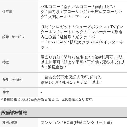
バルコニー / 南面バルコニー / 南面リビン
グ / 南向き / フローリング / 全居室フローリン
住空間
グ / 玄関ホール / エアコン /
収納 / クロゼット / シューズボックス / TVイン
ターホン / オートロック / エレベーター / 敷地
内ごみ置 / 駐輪場 / 光ファイバ
設備・サービス
ー / BS / CATV / 防犯カメラ / CATVインターネ
ット /
陽当り良好 / 閑静な住宅地 / 2沿線利用可 / 3駅
以上利用可 / 駅まで平坦 / 平坦地 / 駅徒歩5分以
特徴
内 / 通風良好 /
都市公営下水保証人代行:必加入
条件・その他
敷金1ヶ月 / 礼金1ヶ月 / ２Ｆ以上 /
-
備考
※各種情報と現状に差異がある場合は、現状優先となります。
設備詳細情報
マンション / RC造(鉄筋コンクリート造)
種別 / 構造