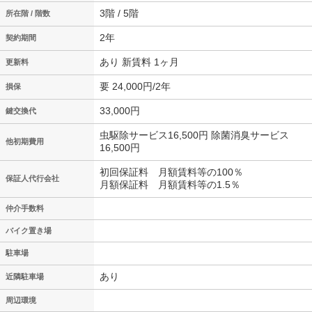
3階 / 5階
所在階 / 階数
2年
契約期間
あり 新賃料 1ヶ月
更新料
要 24,000円/2年
損保
33,000円
鍵交換代
虫駆除サービス16,500円 除菌消臭サービス
他初期費用
16,500円
初回保証料 月額賃料等の100％
保証人代行会社
月額保証料 月額賃料等の1.5％
仲介手数料
バイク置き場
駐車場
あり
近隣駐車場
周辺環境