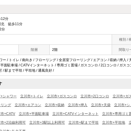
12分
北 徒歩11分
2分
種別 / 
階層
2階
間取り
ワー / トイレ / 南向き / フローリング / 全居室フローリング / エアコン / 収納 / 押入 
V / 平面駐車場 / CATVインターネット / 専用ゴミ置場 / ガスコンロ / 2口コンロ / ガスコ
/ 駅まで平坦 / 平坦地 / 通風良好 /
す
市+シャワー
立川市+トイレ
立川市+ガスコンロ
立川市+2口コンロ
立川市+ガ
ーリング
立川市+エアコン
立川市+収納
立川市+押入
立川市+天袋
立川市+シ
市+CATV
立川市+平面駐車場
立川市+CATVインターネット
立川市+専用ゴミ
市+2沿線利用可
立川市+3駅以上利用可
立川市+駅まで平坦
立川市+平坦地