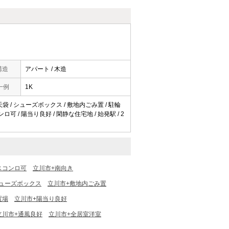
構造
アパート / 木造
一例
1K
/ 天袋 / シューズボックス / 敷地内ごみ置 / 駐輪
ンロ可 / 陽当り良好 / 閑静な住宅地 / 始発駅 / 2
スコンロ可
立川市+南向き
ューズボックス
立川市+敷地内ごみ置
置場
立川市+陽当り良好
立川市+通風良好
立川市+全居室洋室