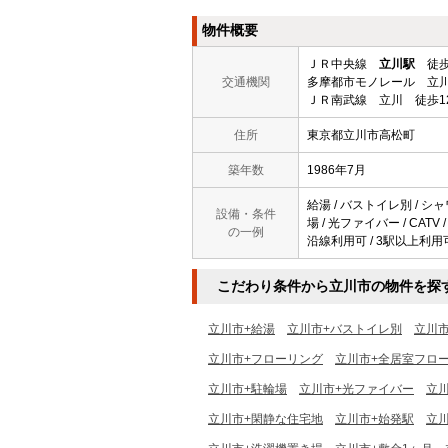
物件概要
ＪＲ中央線
立川駅
徒歩
交通機関
多摩都市モノレール 立川
ＪＲ南武線 立川 徒歩1
住所
東京都立川市高松町
築年数
1986年7月
給湯 / バストイレ別 / シャ
設備・条件
場 / 光ファイバー / CAT
の一例
沿線利用可 / 3駅以上利用可 
こだわり条件から立川市の物件を探
立川市+給湯
立川市+バストイレ別
立川
立川市+フローリング
立川市+全居室フロ
立川市+駐輪場
立川市+光ファイバー
立川
立川市+閑静な住宅地
立川市+始発駅
立川