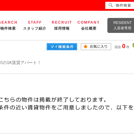
物件検索
SEARCH
STAFF
RECRUIT
COMPANY
RESIDENT
入居者専用
物件検索
スタッフ紹介
採用情報
会社概要
0
現在
件
川の1K賃貸アパート！