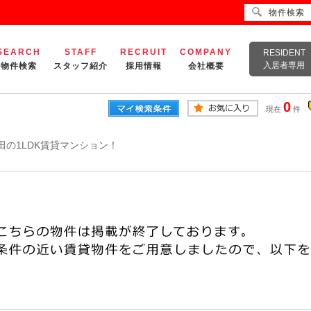
物件検索
SEARCH
STAFF
RECRUIT
COMPANY
RESIDENT
入居者専用
物件検索
スタッフ紹介
採用情報
会社概要
0
現在
件
田の1LDK賃貸マンション！