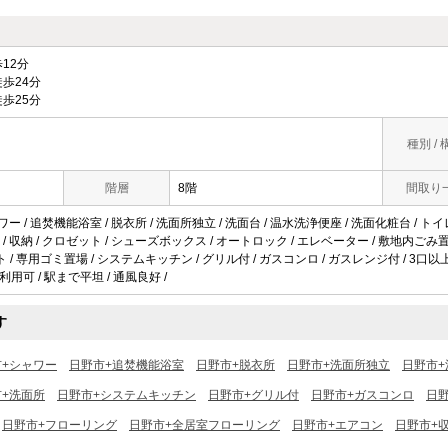
12分
歩24分
歩25分
種別 / 
階層
8階
間取り
ワー / 追焚機能浴室 / 脱衣所 / 洗面所独立 / 洗面台 / 温水洗浄便座 / 洗面化粧台 / トイ
 収納 / クロゼット / シューズボックス / オートロック / エレベーター / 敷地内ごみ置 / 駐
ト / 専用ゴミ置場 / システムキッチン / グリル付 / ガスコンロ / ガスレンジ付 / 3口以
上利用可 / 駅まで平坦 / 通風良好 /
す
市+シャワー
日野市+追焚機能浴室
日野市+脱衣所
日野市+洗面所独立
日野市+
+洗面所
日野市+システムキッチン
日野市+グリル付
日野市+ガスコンロ
日
日野市+フローリング
日野市+全居室フローリング
日野市+エアコン
日野市+