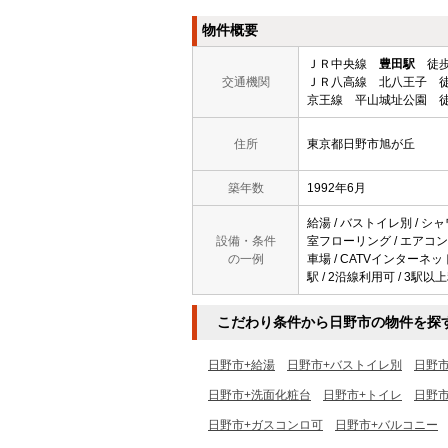
物件概要
ＪＲ中央線
豊田駅
徒歩
交通機関
ＪＲ八高線 北八王子 徒
京王線 平山城址公園 徒
住所
東京都日野市旭が丘
築年数
1992年6月
給湯 / バストイレ別 / シャ
設備・条件
室フローリング / エアコン /
の一例
車場 / CATVインターネッ
駅 / 2沿線利用可 / 3駅以
こだわり条件から日野市の物件を探
日野市+給湯
日野市+バストイレ別
日野
日野市+洗面化粧台
日野市+トイレ
日野市
日野市+ガスコンロ可
日野市+バルコニー