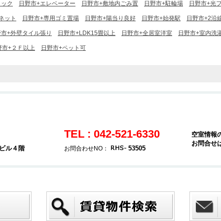
ロック
日野市+エレベーター
日野市+敷地内ごみ置
日野市+駐輪場
日野市+光
ーネット
日野市+専用ゴミ置場
日野市+陽当り良好
日野市+始発駅
日野市+2沿
野市+外壁タイル張り
日野市+LDK15畳以上
日野市+全居室洋室
日野市+室内洗
野市+２Ｆ以上
日野市+ペット可
TEL : 042-521-6330
空室情報
お問合せ
堂ビル４階
53505
お問合わせNO：