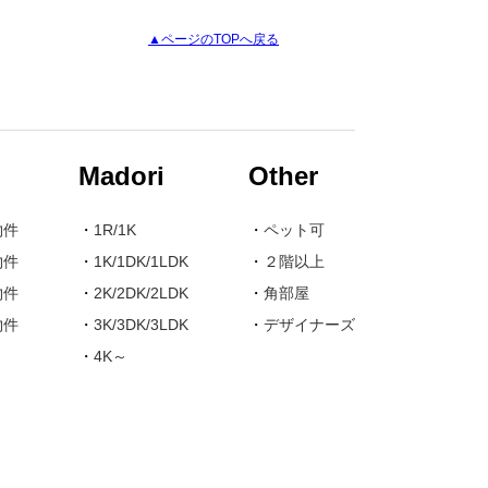
▲ページのTOPへ戻る
Madori
Other
物件
・
1R/1K
・
ペット可
物件
・
1K/1DK/1LDK
・
２階以上
物件
・
2K/2DK/2LDK
・
角部屋
物件
・
3K/3DK/3LDK
・
デザイナーズ
・
4K～