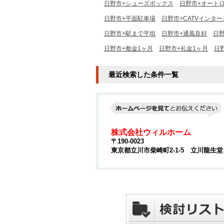
日野市+シューズボックス
日野市+オート
日野市+平面駐車場
日野市+CATVインタ
日野市+駅まで平坦
日野市+通風良好
日
日野市+敷金1ヶ月
日野市+礼金1ヶ月
日
最近検索した条件一覧
株式会社ウィルホーム
〒190-0023
東京都立川市柴崎町2-1-5 立川龍生