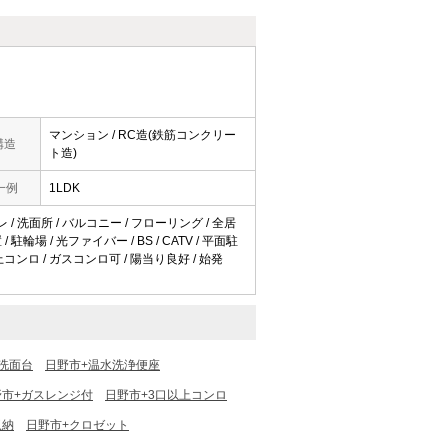
マンション / RC造(鉄筋コンクリー
構造
ト造)
一例
1LDK
レ / 洗面所 / バルコニー / フローリング / 全居
輪場 / 光ファイバー / BS / CATV / 平面駐
上コンロ / ガスコンロ可 / 陽当り良好 / 始発
洗面台
日野市+温水洗浄便座
野市+ガスレンジ付
日野市+3口以上コンロ
収納
日野市+クロゼット