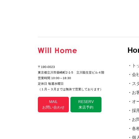
Ho
・
ト
〒190-0023
東京都立川市柴崎町2-1-5 立川龍生堂ビル４階
・
会
営業時間 10:00～18:30
・
ス
定休日 毎週水曜日
（１月～３月までは無休で営業しております）
・
お
・
オ
MAIL
RESERV
お問い合わせ
来店予約
・
採
・
お
・
各
・
個