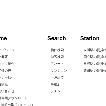
me
Search
Station
ップページ
・
物件検索
・
立川駅の賃貸
社概要
・
学区検索
・
国立駅の賃貸
タッフ紹介
・
アパート
・
日野駅の賃貸
客様の声
・
マンション
・
豊田駅の賃貸
ーナー様へ
・
一戸建て
用情報
・
事務所
問い合わせ
・
テナント
種書類ダウンロード
人情報の取扱いについて