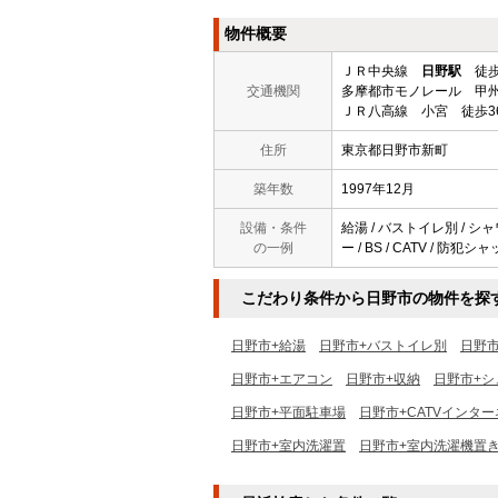
物件概要
ＪＲ中央線
日野駅
徒歩
交通機関
多摩都市モノレール 甲州
ＪＲ八高線 小宮 徒歩3
住所
東京都日野市新町
築年数
1997年12月
設備・条件
給湯 / バストイレ別 / シ
の一例
ー / BS / CATV / 
こだわり条件から日野市の物件を探
日野市+給湯
日野市+バストイレ別
日野
日野市+エアコン
日野市+収納
日野市+シ
日野市+平面駐車場
日野市+CATVインタ
日野市+室内洗濯置
日野市+室内洗濯機置