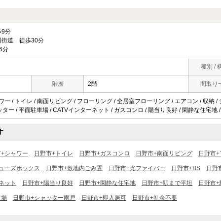
9分
街道 徒歩30分
6分
種別 / 
階層
2階
間取り
ャワー / トイレ / 南面リビング / フローリング / 全居室フローリング / エアコン / 収納
防犯シャッター / 平面駐車場 / CATVインターネット / ガスコンロ / 陽当り良好 / 閑静な住宅地
す
市+シャワー
日野市+トイレ
日野市+ガスコンロ
日野市+南面リビング
日野市+
ューズボックス
日野市+敷地内ごみ置
日野市+光ファイバー
日野市+BS
日野市
ーネット
日野市+陽当り良好
日野市+閑静な住宅地
日野市+駅まで平坦
日野市+
き場
日野市+シャッター雨戸
日野市+即入居可
日野市+礼金不要