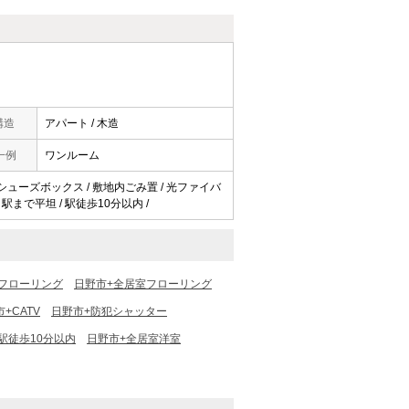
構造
アパート / 木造
一例
ワンルーム
 / シューズボックス / 敷地内ごみ置 / 光ファイバ
 / 駅まで平坦 / 駅徒歩10分以内 /
フローリング
日野市+全居室フローリング
+CATV
日野市+防犯シャッター
駅徒歩10分以内
日野市+全居室洋室