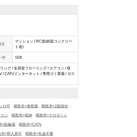
マンション / RC造(鉄筋コンクリー
構造
ト造)
一例
1DK
ローリング / 全居室フローリング / エアコン / 収
V / CATVインターネット / 専用ゴミ置場 / ガス
ンロ可
昭島市+角部屋
昭島市+2面採光
アコン
昭島市+収納
昭島市+クロゼット
市+駐輪場
昭島市+CATV
島市+即入居可
昭島市+礼金不要