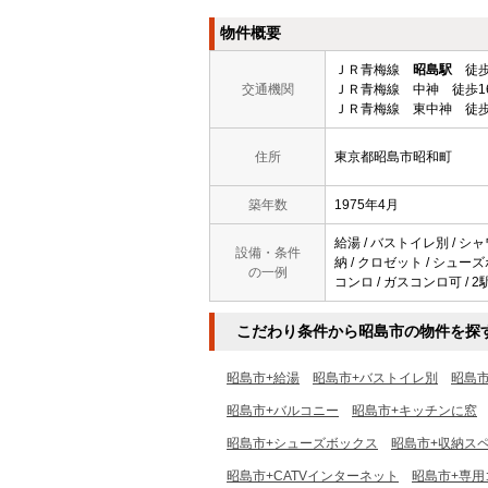
物件概要
ＪＲ青梅線
昭島駅
徒歩
交通機関
ＪＲ青梅線 中神 徒歩1
ＪＲ青梅線 東中神 徒歩
住所
東京都昭島市昭和町
築年数
1975年4月
給湯 / バストイレ別 / シャ
設備・条件
納 / クロゼット / シューズ
の一例
コンロ / ガスコンロ可 / 2
こだわり条件から昭島市の物件を探
昭島市+給湯
昭島市+バストイレ別
昭島
昭島市+バルコニー
昭島市+キッチンに窓
昭島市+シューズボックス
昭島市+収納ス
昭島市+CATVインターネット
昭島市+専用