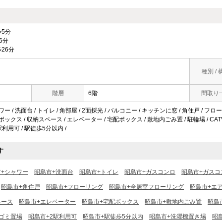
5分
6分
26分
種別 / 
階層
6階
間取り
ワー / 洗面台 / トイレ / 角部屋 / 2面採光 / バルコニー / キッチンに窓 / 角住戸 / フ
ボックス / 収納スペース / エレベーター / 宅配ボックス / 敷地内ごみ置 / 駐輪場 / CAT
駅利用可 / 駅徒歩5分以内 /
す
市+シャワー
昭島市+洗面台
昭島市+トイレ
昭島市+ガスコンロ
昭島市+ガスコ
昭島市+角住戸
昭島市+フローリング
昭島市+全居室フローリング
昭島市+エ
ペース
昭島市+エレベーター
昭島市+宅配ボックス
昭島市+敷地内ごみ置
昭島
ゴミ置場
昭島市+2駅利用可
昭島市+駅徒歩5分以内
昭島市+洗濯機置き場
昭