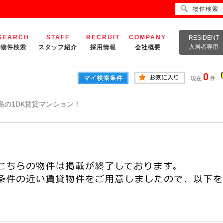
物件検索
SEARCH
STAFF
RECRUIT
COMPANY
RESIDENT
入居者専用
物件検索
スタッフ紹介
採用情報
会社概要
0
現在
件
島の1DK賃貸マンション！