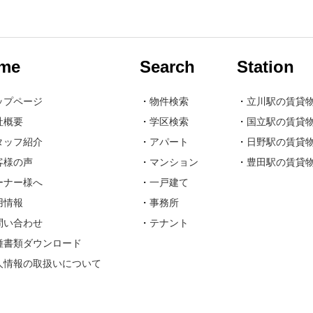
me
Search
Station
ップページ
・
物件検索
・
立川駅の賃貸
社概要
・
学区検索
・
国立駅の賃貸
タッフ紹介
・
アパート
・
日野駅の賃貸
客様の声
・
マンション
・
豊田駅の賃貸
ーナー様へ
・
一戸建て
用情報
・
事務所
問い合わせ
・
テナント
種書類ダウンロード
人情報の取扱いについて