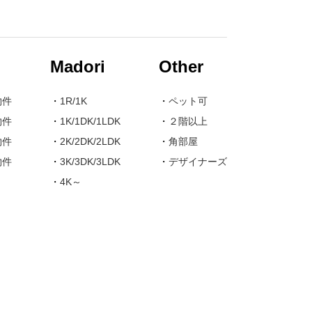
Madori
Other
物件
・
1R/1K
・
ペット可
物件
・
1K/1DK/1LDK
・
２階以上
物件
・
2K/2DK/2LDK
・
角部屋
物件
・
3K/3DK/3LDK
・
デザイナーズ
・
4K～