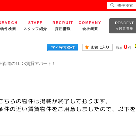
物件検索
SEARCH
STAFF
RECRUIT
COMPANY
RESIDENT
入居者専用
物件検索
スタッフ紹介
採用情報
会社概要
0
現在
件
州街道の1LDK賃貸アパート！