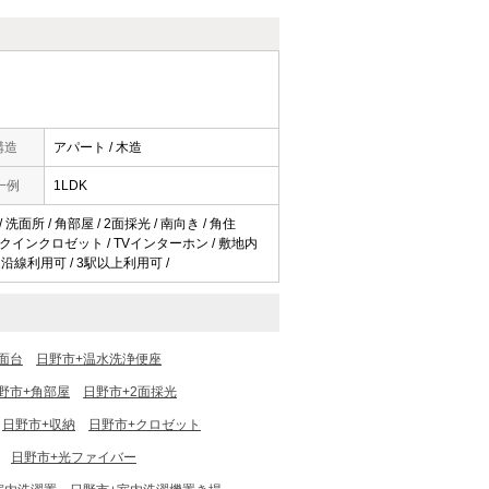
構造
アパート / 木造
一例
1LDK
洗面所 / 角部屋 / 2面採光 / 南向き / 角住
ォークインクロゼット / TVインターホン / 敷地内
2沿線利用可 / 3駅以上利用可 /
面台
日野市+温水洗浄便座
野市+角部屋
日野市+2面採光
日野市+収納
日野市+クロゼット
日野市+光ファイバー