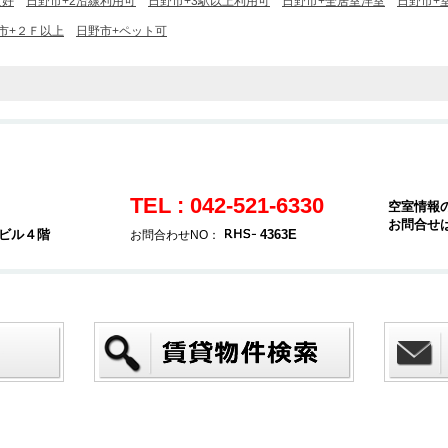
良好
日野市+2沿線利用可
日野市+3駅以上利用可
日野市+全居室洋室
日野市+
市+２Ｆ以上
日野市+ペット可
TEL : 042-521-6330
空室情報
お問合せ
堂ビル４階
4363E
お問合わせNO：