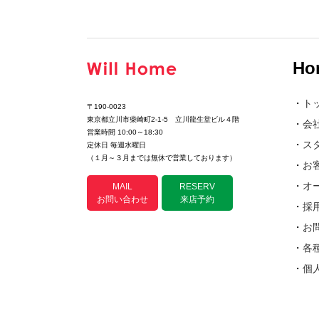
Ho
・
ト
〒190-0023
東京都立川市柴崎町2-1-5 立川龍生堂ビル４階
・
会
営業時間 10:00～18:30
・
ス
定休日 毎週水曜日
（１月～３月までは無休で営業しております）
・
お
・
オ
MAIL
RESERV
お問い合わせ
来店予約
・
採
・
お
・
各
・
個