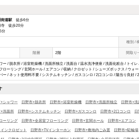
州街道駅
徒歩6分
寺 徒歩20分
5分
種別 / 
階層
2階
間取り
ー / 脱衣所 / 浴室乾燥機 / 洗面所独立 / 洗面台 / 温水洗浄便座 / 洗面化粧台 / トイレ / 
室フローリング / 玄関ホール / エアコン / 収納 / クロゼット / シューズボックス / ウ
バー / ネット使用料不要 / システムキッチン / ガスコンロ / 2口コンロ / 陽当り良好 / 
す
市+シャワー
日野市+脱衣所
日野市+浴室乾燥機
日野市+洗面所独立
日野市+洗
+洗面所
日野市+システムキッチン
日野市+ガスコンロ
日野市+2口コンロ
日
ローリング
日野市+全居室フローリング
日野市+玄関ホール
日野市+エアコン
クインクロゼット
日野市+TVインターホン
日野市+敷地内ごみ置
日野市+駐輪場