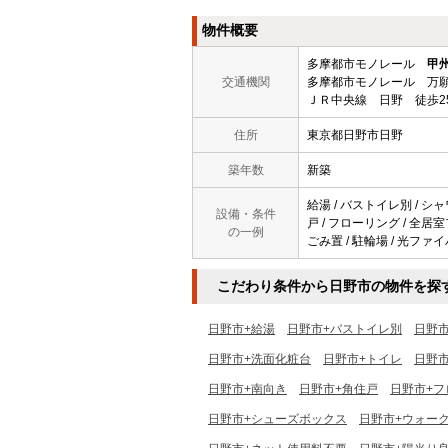
物件概要
多摩都市モノレール
甲
交通機関
多摩都市モノレール 万願
ＪＲ中央線 日野 徒歩2
住所
東京都日野市日野
築年数
新築
給湯 / バストイレ別 / シャワ
設備・条件
戸 / フローリング / 全居
の一例
ごみ置 / 駐輪場 / 光ファイ
こだわり条件から日野市の物件を探
日野市+給湯
日野市+バストイレ別
日野
日野市+洗面化粧台
日野市+トイレ
日野市
日野市+南向き
日野市+角住戸
日野市+フ
日野市+シューズボックス
日野市+ウォー