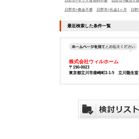
日野市+ネット使用料不要
日野市+陽当り
日野市+敷金不要
日野市+礼金1ヶ月
日野
最近検索した条件一覧
株式会社ウィルホーム
〒190-0023
東京都立川市柴崎町2-1-5 立川龍生