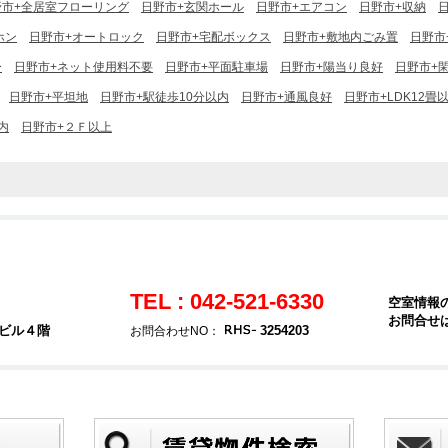
野市+全居室フローリング
日野市+玄関ホール
日野市+エアコン
日野市+収納
ホン
日野市+オートロック
日野市+宅配ボックス
日野市+敷地内ごみ置
日野市
ー
日野市+ネット使用料不要
日野市+平面駐車場
日野市+陽当り良好
日野市+
日野市+平坦地
日野市+駅徒歩10分以内
日野市+通風良好
日野市+LDK12畳
内
日野市+２Ｆ以上
TEL : 042-521-6330
空室情報
お問合せ
堂ビル４階
3254203
お問合わせNO：