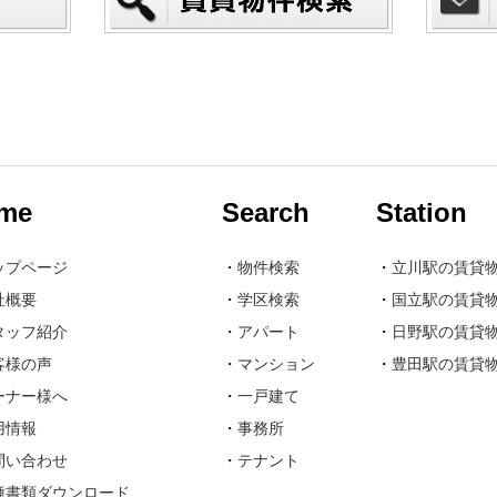
me
Search
Station
ップページ
・
物件検索
・
立川駅の賃貸
社概要
・
学区検索
・
国立駅の賃貸
タッフ紹介
・
アパート
・
日野駅の賃貸
客様の声
・
マンション
・
豊田駅の賃貸
ーナー様へ
・
一戸建て
用情報
・
事務所
問い合わせ
・
テナント
種書類ダウンロード