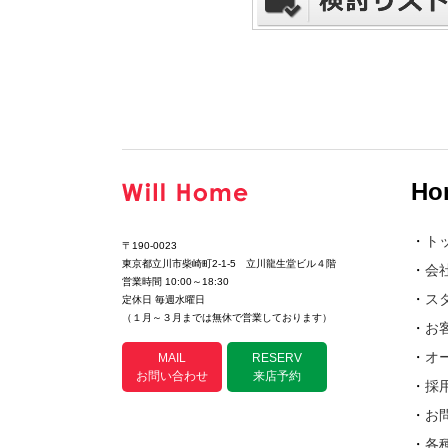
Ho
・
ト
〒190-0023
東京都立川市柴崎町2-1-5 立川龍生堂ビル４階
・
会
営業時間 10:00～18:30
・
ス
定休日 毎週水曜日
（１月～３月までは無休で営業しております）
・
お
・
オ
MAIL
RESERV
お問い合わせ
来店予約
・
採
・
お
・
各