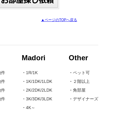
▲ページのTOPへ戻る
Madori
Other
物件
・
1R/1K
・
ペット可
物件
・
1K/1DK/1LDK
・
２階以上
物件
・
2K/2DK/2LDK
・
角部屋
物件
・
3K/3DK/3LDK
・
デザイナーズ
・
4K～