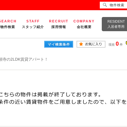
物件検索
SEARCH
STAFF
RECRUIT
COMPANY
RESIDENT
入居者専用
物件検索
スタッフ紹介
採用情報
会社概要
0
現在
件
願寺の2LDK賃貸アパート！