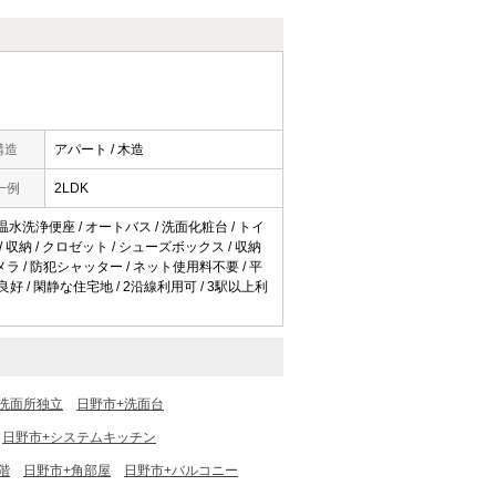
構造
アパート / 木造
一例
2LDK
 温水洗浄便座 / オートバス / 洗面化粧台 / トイ
 / 収納 / クロゼット / シューズボックス / 収納
カメラ / 防犯シャッター / ネット使用料不要 / 平
良好 / 閑静な住宅地 / 2沿線利用可 / 3駅以上利
洗面所独立
日野市+洗面台
日野市+システムキッチン
階
日野市+角部屋
日野市+バルコニー