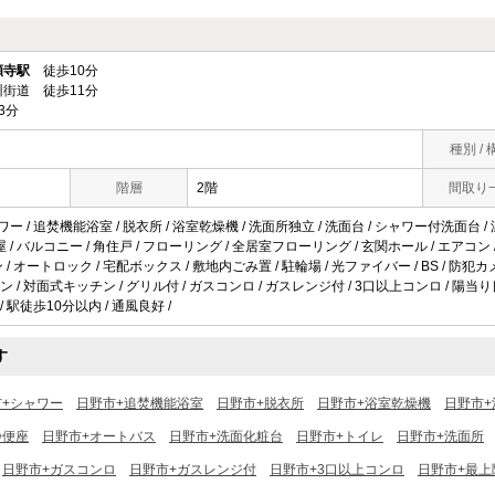
願寺駅
徒歩10分
街道 徒歩11分
3分
種別 / 
階層
2階
間取り
ワー / 追焚機能浴室 / 脱衣所 / 浴室乾燥機 / 洗面所独立 / 洗面台 / シャワー付洗面台 /
角部屋 / バルコニー / 角住戸 / フローリング / 全居室フローリング / 玄関ホール / エアコン
/ オートロック / 宅配ボックス / 敷地内ごみ置 / 駐輪場 / 光ファイバー / BS / 防犯
 / 対面式キッチン / グリル付 / ガスコンロ / ガスレンジ付 / 3口以上コンロ / 陽当り
 / 駅徒歩10分以内 / 通風良好 /
す
市+シャワー
日野市+追焚機能浴室
日野市+脱衣所
日野市+浴室乾燥機
日野市+
浄便座
日野市+オートバス
日野市+洗面化粧台
日野市+トイレ
日野市+洗面所
日野市+ガスコンロ
日野市+ガスレンジ付
日野市+3口以上コンロ
日野市+最上