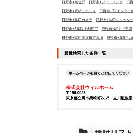
日野市+角住戸
日野市+フローリング
日
日野市+収納スペース
日野市+TVインター
日野市+防犯カメラ
日野市+防犯シャッタ
日野市+3駅以上利用可
日野市+駅まで平坦
日野市+室内洗濯機置き場
日野市+築5年以
最近検索した条件一覧
株式会社ウィルホーム
〒190-0023
東京都立川市柴崎町2-1-5 立川龍生