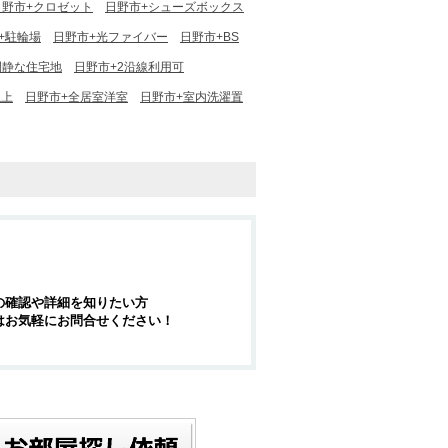
日野市+クロゼット
日野市+シューズボックス
+駐輪場
日野市+光ファイバー
日野市+BS
閑静な住宅地
日野市+2沿線利用可
以上
日野市+全居室洋室
日野市+室内洗濯置
の確認や詳細を知りたい方
はお気軽にお問合せください！