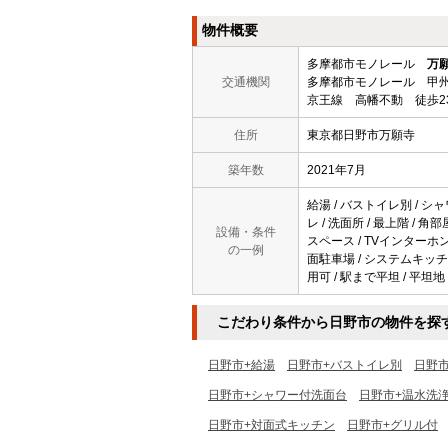
物件概要
多摩都市モノレール
万
交通機関
多摩都市モノレール 甲州
京王線 高幡不動 徒歩2
住所
東京都日野市万願寺
築年数
2021年7月
給湯 / バストイレ別 / シャ
レ / 洗面所 / 最上階 / 
設備・条件
スペース / TVインターホン 
の一例
面駐車場 / システムキッチン
用可 / 駅まで平坦 / 平坦地
こだわり条件から日野市の物件を探
日野市+給湯
日野市+バストイレ別
日野
日野市+シャワー付洗面台
日野市+温水洗
日野市+対面式キッチン
日野市+グリル付