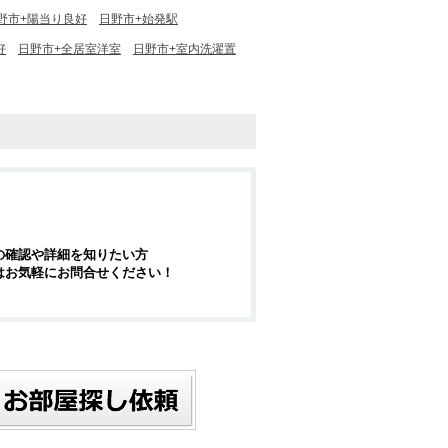
野市+陽当り良好
日野市+始発駅
好
日野市+全居室洋室
日野市+室内洗濯置
の確認や詳細を知りたい方
はお気軽にお問合せください！