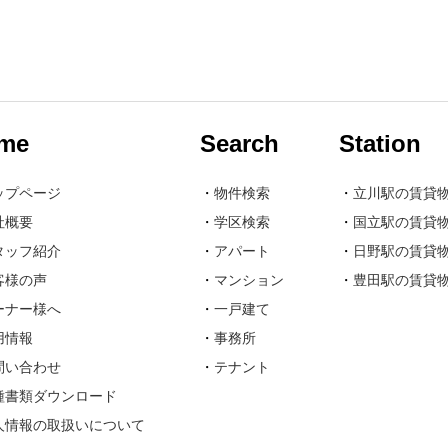
me
Search
Station
ップページ
・
物件検索
・
立川駅の賃貸
社概要
・
学区検索
・
国立駅の賃貸
タッフ紹介
・
アパート
・
日野駅の賃貸
客様の声
・
マンション
・
豊田駅の賃貸
ーナー様へ
・
一戸建て
用情報
・
事務所
問い合わせ
・
テナント
種書類ダウンロード
人情報の取扱いについて