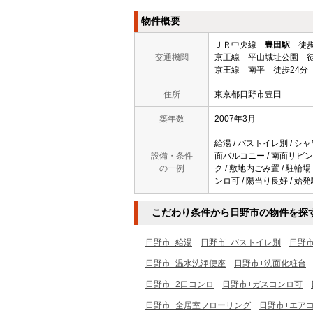
物件概要
ＪＲ中央線
豊田駅
徒歩
交通機関
京王線 平山城址公園 徒
京王線 南平 徒歩24分
住所
東京都日野市豊田
築年数
2007年3月
給湯 / バストイレ別 / シャ
設備・条件
面バルコニー / 南面リビング
の一例
ク / 敷地内ごみ置 / 駐輪場 
ンロ可 / 陽当り良好 / 始発
こだわり条件から日野市の物件を探
日野市+給湯
日野市+バストイレ別
日野
日野市+温水洗浄便座
日野市+洗面化粧台
日野市+2口コンロ
日野市+ガスコンロ可
日野市+全居室フローリング
日野市+エア