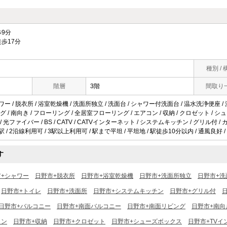
9分
歩17分
種別 / 
階層
3階
間取り
ワー / 脱衣所 / 浴室乾燥機 / 洗面所独立 / 洗面台 / シャワー付洗面台 / 温水洗浄便座 / 
 / 南向き / フローリング / 全居室フローリング / エアコン / 収納 / クロゼット / 
/ 光ファイバー / BS / CATV / CATVインターネット / システムキッチン / グリル付 /
駅 / 2沿線利用可 / 3駅以上利用可 / 駅まで平坦 / 平坦地 / 駅徒歩10分以内 / 通風良好 /
す
市+シャワー
日野市+脱衣所
日野市+浴室乾燥機
日野市+洗面所独立
日野市+洗
日野市+トイレ
日野市+洗面所
日野市+システムキッチン
日野市+グリル付
日野市+バルコニー
日野市+南面バルコニー
日野市+南面リビング
日野市+南向
コン
日野市+収納
日野市+クロゼット
日野市+シューズボックス
日野市+TVイ