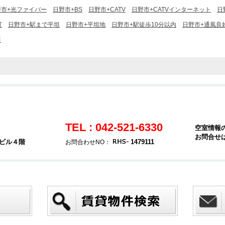
野市+光ファイバー
日野市+BS
日野市+CATV
日野市+CATVインターネット
日
可
日野市+駅まで平坦
日野市+平坦地
日野市+駅徒歩10分以内
日野市+通風良
要
TEL : 042-521-6330
空室情報
お問合せ
堂ビル４階
1479111
お問合わせNO：