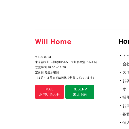
Ho
・
ト
〒190-0023
東京都立川市柴崎町2-1-5 立川龍生堂ビル４階
・
会
営業時間 10:00～18:30
・
ス
定休日 毎週水曜日
（１月～３月までは無休で営業しております）
・
お
・
オ
MAIL
RESERV
お問い合わせ
来店予約
・
採
・
お
・
各
・
個