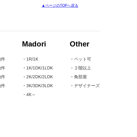
▲ページのTOPへ戻る
Madori
Other
物件
・
1R/1K
・
ペット可
物件
・
1K/1DK/1LDK
・
２階以上
物件
・
2K/2DK/2LDK
・
角部屋
物件
・
3K/3DK/3LDK
・
デザイナーズ
・
4K～