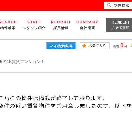
物件検索
SEARCH
STAFF
RECRUIT
COMPANY
RESIDENT
入居者専用
物件検索
スタッフ紹介
採用情報
会社概要
0
現在
件
田の1K賃貸マンション！