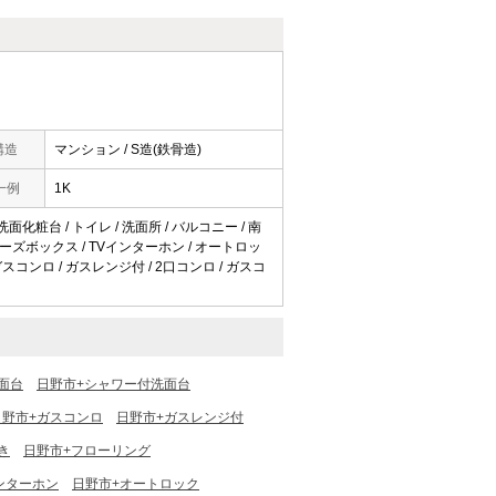
構造
マンション / S造(鉄骨造)
一例
1K
洗面化粧台 / トイレ / 洗面所 / バルコニー / 南
シューズボックス / TVインターホン / オートロッ
 ガスコンロ / ガスレンジ付 / 2口コンロ / ガスコ
面台
日野市+シャワー付洗面台
日野市+ガスコンロ
日野市+ガスレンジ付
き
日野市+フローリング
ンターホン
日野市+オートロック