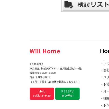
Ho
・
ト
〒190-0023
東京都立川市柴崎町2-1-5 立川龍生堂ビル４階
・
会
営業時間 10:00～18:30
・
ス
定休日 毎週水曜日
（１月～３月までは無休で営業しております）
・
お
・
オ
MAIL
RESERV
お問い合わせ
来店予約
・
採
・
お