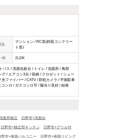
マンション / RC造(鉄筋コンクリー
構造
ト造)
一例
2LDK
バス / 洗面化粧台 / トイレ / 洗面所 / 角部
グ / エアコン3台 / 収納 / クロゼット / シュー
光ファイバー / CATV / 防犯カメラ / 平面駐車
上コンロ / ガスコンロ可 / 陽当り良好 / 始発
洗面所独立
日野市+洗面台
日野市+独立型キッチン
日野市+グリル付
日野市+南面バルコニー
日野市+南面リビング