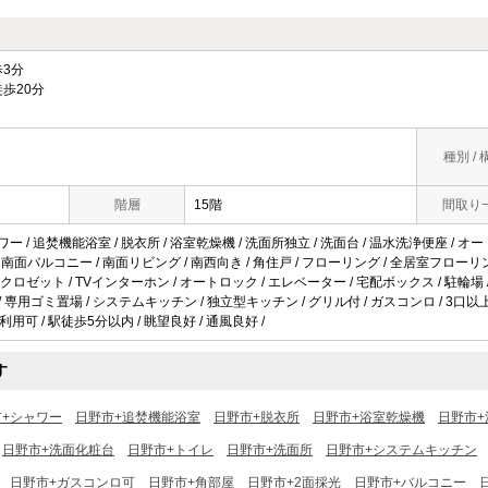
3分
歩20分
種別 / 
階層
15階
間取り
ワー / 追焚機能浴室 / 脱衣所 / 浴室乾燥機 / 洗面所独立 / 洗面台 / 温水洗浄便座 / オート
 / 南面バルコニー / 南面リビング / 南西向き / 角住戸 / フローリング / 全居室フローリン
ロゼット / TVインターホン / オートロック / エレベーター / 宅配ボックス / 駐輪場 / 
 / 専用ゴミ置場 / システムキッチン / 独立型キッチン / グリル付 / ガスコンロ / 3口以
上利用可 / 駅徒歩5分以内 / 眺望良好 / 通風良好 /
す
市+シャワー
日野市+追焚機能浴室
日野市+脱衣所
日野市+浴室乾燥機
日野市+
日野市+洗面化粧台
日野市+トイレ
日野市+洗面所
日野市+システムキッチン
日野市+ガスコンロ可
日野市+角部屋
日野市+2面採光
日野市+バルコニー