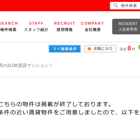
物件検索
SEARCH
STAFF
RECRUIT
COMPANY
RESIDENT
入居者専用
物件検索
スタッフ紹介
採用情報
会社概要
0
現在
件
田の2LDK賃貸マンション！