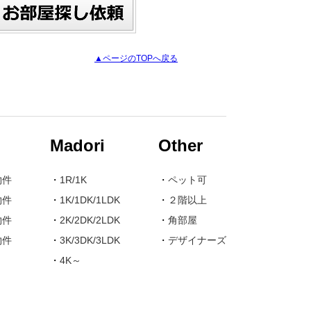
▲ページのTOPへ戻る
Madori
Other
物件
・
1R/1K
・
ペット可
物件
・
1K/1DK/1LDK
・
２階以上
物件
・
2K/2DK/2LDK
・
角部屋
物件
・
3K/3DK/3LDK
・
デザイナーズ
・
4K～