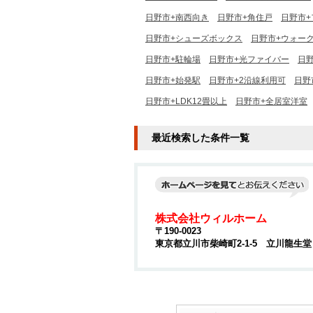
日野市+南西向き
日野市+角住戸
日野市+
日野市+シューズボックス
日野市+ウォー
日野市+駐輪場
日野市+光ファイバー
日野
日野市+始発駅
日野市+2沿線利用可
日野
日野市+LDK12畳以上
日野市+全居室洋室
最近検索した条件一覧
株式会社ウィルホーム
〒190-0023
東京都立川市柴崎町2-1-5 立川龍生