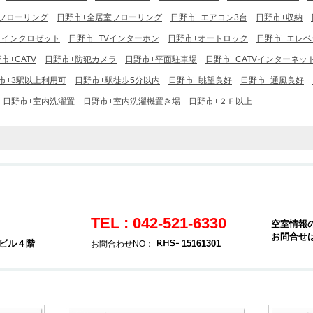
フローリング
日野市+全居室フローリング
日野市+エアコン3台
日野市+収納
クインクロゼット
日野市+TVインターホン
日野市+オートロック
日野市+エレベ
市+CATV
日野市+防犯カメラ
日野市+平面駐車場
日野市+CATVインターネッ
市+3駅以上利用可
日野市+駅徒歩5分以内
日野市+眺望良好
日野市+通風良好
日野市+室内洗濯置
日野市+室内洗濯機置き場
日野市+２Ｆ以上
TEL : 042-521-6330
空室情報
お問合せ
堂ビル４階
15161301
お問合わせNO：