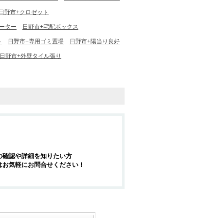
日野市+クロゼット
ーター
日野市+宅配ボックス
ト
日野市+専用ゴミ置場
日野市+陽当り良好
日野市+外壁タイル張り
の確認や詳細を知りたい方
はお気軽にお問合せください！