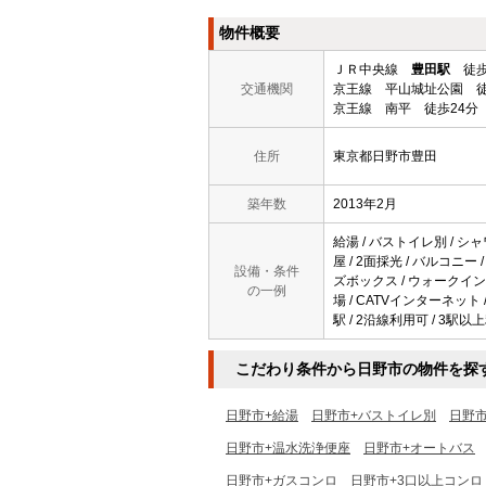
物件概要
ＪＲ中央線
豊田駅
徒歩
交通機関
京王線 平山城址公園 徒
京王線 南平 徒歩24分
住所
東京都日野市豊田
築年数
2013年2月
給湯 / バストイレ別 / シャ
屋 / 2面採光 / バルコニー
設備・条件
ズボックス / ウォークインク
の一例
場 / CATVインターネット
駅 / 2沿線利用可 / 3駅以
こだわり条件から日野市の物件を探
日野市+給湯
日野市+バストイレ別
日野
日野市+温水洗浄便座
日野市+オートバス
日野市+ガスコンロ
日野市+3口以上コンロ