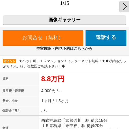
1/15
画像ギャラリー
電話する
空室確認・内見予約はこちらから
★ペット可、１Ｋマンション！インターネット無料！★◆収納もたっ
ポイント
ぷり！犬、猫、複数匹ご相談下さい！◆
8.8万円
賃料
4,000円 / -
共益費 / 管理費
1ヶ月 / 1.5ヶ月
敷金 / 礼金
- / -
保証金 / 敷引
西武拝島線「武蔵砂川」駅 徒歩15分
ＪＲ青梅線「東中神」駅 徒歩20分
交通