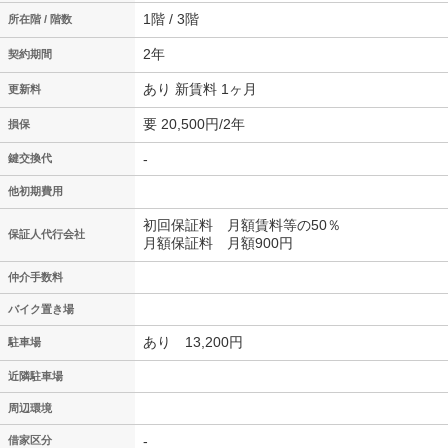
1階 / 3階
所在階 / 階数
2年
契約期間
あり 新賃料 1ヶ月
更新料
要 20,500円/2年
損保
-
鍵交換代
他初期費用
初回保証料 月額賃料等の50％
保証人代行会社
月額保証料 月額900円
仲介手数料
バイク置き場
あり 13,200円
駐車場
近隣駐車場
周辺環境
-
借家区分