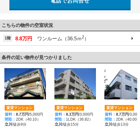
電話でお問合せ
042-521-6330
こちらの物件の空室状況
2
1階
8.8万円
ワンルーム（36.5ｍ
）
条件の近い物件が見つかりました
賃貸マンション
賃貸マンション
賃貸マンション
賃料：
8.7万円
/5,000円
賃料：
8.3万円
/3,000円
賃料：
8.7万円
/3,00
間取：
2DK（40.10）
間取：
1LDK（36.82）
間取：
2DK（40.00
立川
/徒歩9分
立川
/徒歩15分
立川
/徒歩13分