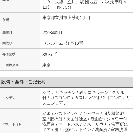
ＪＲ中央線「立川」駅 団地西 バス乗車時間
13分 停歩3分
東京都立川市上砂町1丁目
住所
2008年2月
築年月
ワンルーム (洋室13畳)
間取り
2
36.5ｍ
専有面積
東南
主要採光面
設備・条件・こだわり
システムキッチン / 独立型キッチン / グリル
付 / ガスコンロ / ガスレンジ付 / 2口コンロ / ガ
キッチン
スコンロ可 /
給湯 / バストイレ別 / シャワー / 追焚機能浴
室 / 脱衣所 / 洗面所独立 / 洗面台 / シャワー付
洗面台 / オートバス / ミストサウナ / 洗面所に
バス・トイレ
ドア / 洗面化粧台 / トイレ / 洗面所 / 室内洗濯