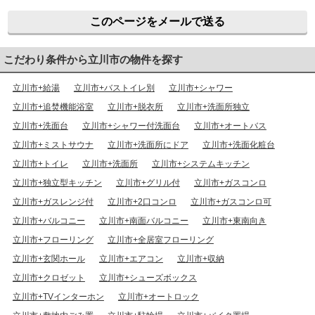
このページをメールで送る
こだわり条件から立川市の物件を探す
立川市+給湯
立川市+バストイレ別
立川市+シャワー
立川市+追焚機能浴室
立川市+脱衣所
立川市+洗面所独立
立川市+洗面台
立川市+シャワー付洗面台
立川市+オートバス
立川市+ミストサウナ
立川市+洗面所にドア
立川市+洗面化粧台
立川市+トイレ
立川市+洗面所
立川市+システムキッチン
立川市+独立型キッチン
立川市+グリル付
立川市+ガスコンロ
立川市+ガスレンジ付
立川市+2口コンロ
立川市+ガスコンロ可
立川市+バルコニー
立川市+南面バルコニー
立川市+東南向き
立川市+フローリング
立川市+全居室フローリング
立川市+玄関ホール
立川市+エアコン
立川市+収納
立川市+クロゼット
立川市+シューズボックス
立川市+TVインターホン
立川市+オートロック