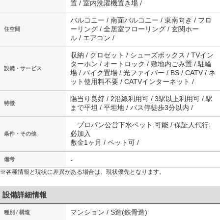
置 / 室内洗濯機置き場 /
バルコニー / 南面バルコニー / 東南向き / フロ
ーリング / 全居室フローリング / 玄関ホー
住空間
ル / エアコン /
収納 / クロゼット / シューズボックス / TVイン
ターホン / オートロック / 敷地内ごみ置 / 駐輪
設備・サービス
場 / バイク置場 / 光ファイバー / BS / CATV / ネ
ット使用料不要 / CATVインターネット /
陽当り良好 / 2沿線利用可 / 3駅以上利用可 / 駅
特徴
まで平坦 / 平坦地 / バス停徒歩3分以内 /
プロパン公営下水ペット:可能 / 保証人代行:
必加入
条件・その他
敷金1ヶ月 / ペット可 /
-
備考
※各種情報と現状に差異がある場合は、現状優先となります。
設備詳細情報
マンション / S造(鉄骨造)
種別 / 構造