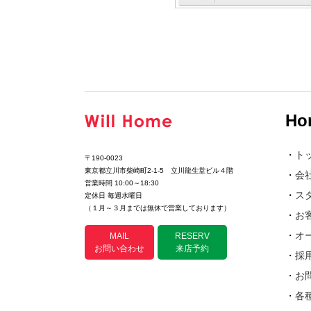
Ho
・
ト
〒190-0023
東京都立川市柴崎町2-1-5 立川龍生堂ビル４階
・
会
営業時間 10:00～18:30
・
ス
定休日 毎週水曜日
（１月～３月までは無休で営業しております）
・
お
・
オ
MAIL
RESERV
お問い合わせ
来店予約
・
採
・
お
・
各