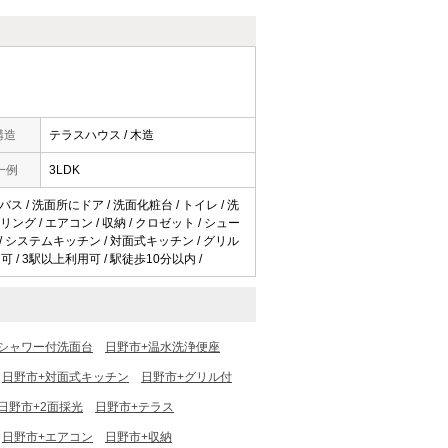
構造
テラスハウス / 木造
一例
3LDK
ス / 洗面所にドア / 洗面化粧台 / トイレ / 洗
ーリング / エアコン / 収納 / クロゼット / シュー
ト / システムキッチン / 対面式キッチン / グリル
可 / 3駅以上利用可 / 駅徒歩10分以内 /
+シャワー付洗面台
日野市+温水洗浄便座
日野市+対面式キッチン
日野市+グリル付
日野市+2面採光
日野市+テラス
日野市+エアコン
日野市+収納