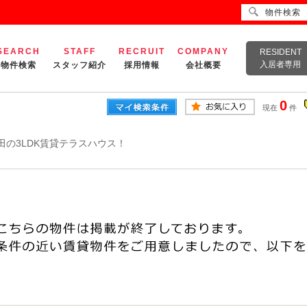
物件検索
SEARCH
STAFF
RECRUIT
COMPANY
RESIDENT
入居者専用
物件検索
スタッフ紹介
採用情報
会社概要
0
現在
件
田の3LDK賃貸テラスハウス！