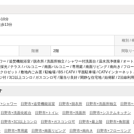
10分
歩13分
種別 / 
階層
2階
間取り
ワー / 追焚機能浴室 / 脱衣所 / 洗面所独立 / シャワー付洗面台 / 温水洗浄便座 / オートバ
2面採光 / テラス / バルコニー / 南面バルコニー / 専用庭 / 南面リビング / 南向き / フロ
ゼット / 敷地内ごみ置 / 駐輪場 / BS / CATV / 平面駐車場 / CATVインターネッ
ジ付 / 3口以上コンロ / ガスコンロ可 / 陽当り良好 / 閑静な住宅地 / 始発駅 / 2沿線利用
す
市+シャワー
日野市+追焚機能浴室
日野市+脱衣所
日野市+洗面所独立
日野市
日野市+洗面化粧台
日野市+トイレ
日野市+洗面所
日野市+システムキッチン
日野市+3口以上コンロ
日野市+ガスコンロ可
日野市+最上階
日野市+角部屋
ー
日野市+専用庭
日野市+南面リビング
日野市+南向き
日野市+フローリング