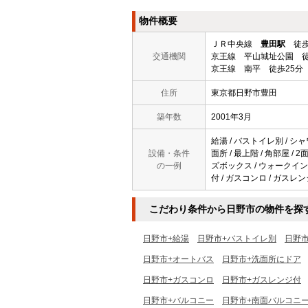
物件概要
ＪＲ中央線
豊田駅
徒歩
交通機関
京王線 平山城址公園 徒
京王線 南平 徒歩25分
住所
東京都日野市豊田
築年数
2001年3月
給湯 / バストイレ別 / シャ
設備・条件
面所 / 最上階 / 角部屋 / 
の一例
ズボックス / ウォークインクロ
付 / ガスコンロ / ガスレン
こだわり条件から日野市の物件を探
日野市+給湯
日野市+バストイレ別
日野
日野市+オートバス
日野市+洗面所にドア
日野市+ガスコンロ
日野市+ガスレンジ付
日野市+バルコニー
日野市+南面バルコニ