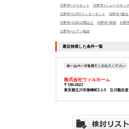
日野市+クロゼット
日野市+シューズボッ
日野市+CATVインターネット
日野市+陽当
日野市+LDK12畳以上
日野市+和室
日野
日野市+ピアノ相談
最近検索した条件一覧
株式会社ウィルホーム
〒190-0023
東京都立川市柴崎町2-1-5 立川龍生