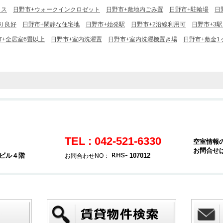
クス
日野市+ウォークインクロゼット
日野市+敷地内ごみ置
日野市+駐輪場
日
り良好
日野市+閑静な住宅地
日野市+始発駅
日野市+2沿線利用可
日野市+3
市+全居室6畳以上
日野市+室内洗濯置
日野市+室内洗濯機置き場
日野市+敷金1
TEL : 042-521-6330
空室情報
お問合せ
堂ビル４階
107012
お問合わせNO：