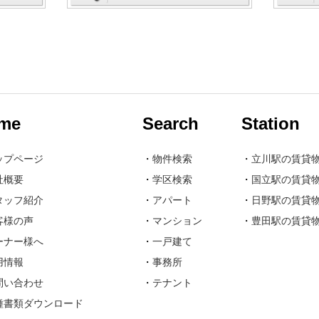
me
Search
Station
ップページ
・
物件検索
・
立川駅の賃貸
社概要
・
学区検索
・
国立駅の賃貸
タッフ紹介
・
アパート
・
日野駅の賃貸
客様の声
・
マンション
・
豊田駅の賃貸
ーナー様へ
・
一戸建て
用情報
・
事務所
問い合わせ
・
テナント
種書類ダウンロード