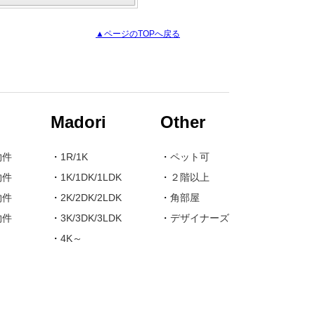
▲ページのTOPへ戻る
Madori
Other
物件
・
1R/1K
・
ペット可
物件
・
1K/1DK/1LDK
・
２階以上
物件
・
2K/2DK/2LDK
・
角部屋
物件
・
3K/3DK/3LDK
・
デザイナーズ
・
4K～