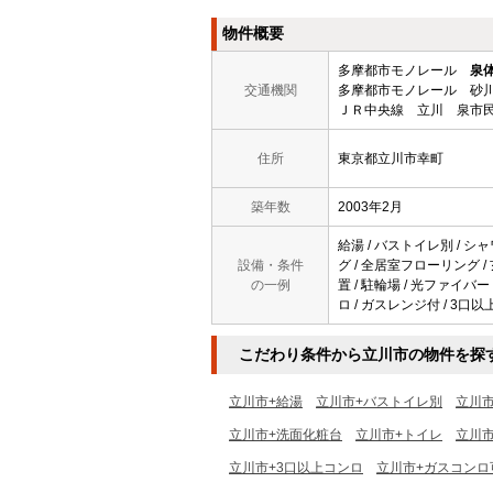
物件概要
多摩都市モノレール
泉
交通機関
多摩都市モノレール 砂川
ＪＲ中央線 立川 泉市
住所
東京都立川市幸町
築年数
2003年2月
給湯 / バストイレ別 / シャ
設備・条件
グ / 全居室フローリング /
の一例
置 / 駐輪場 / 光ファイバー
ロ / ガスレンジ付 / 3口以
こだわり条件から立川市の物件を探
立川市+給湯
立川市+バストイレ別
立川
立川市+洗面化粧台
立川市+トイレ
立川市
立川市+3口以上コンロ
立川市+ガスコンロ