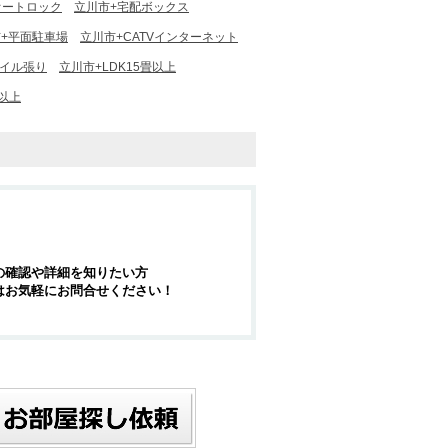
オートロック
立川市+宅配ボックス
+平面駐車場
立川市+CATVインターネット
タイル張り
立川市+LDK15畳以上
以上
の確認や詳細を知りたい方
はお気軽にお問合せください！