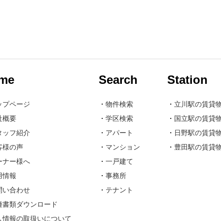
me
Search
Station
ップページ
・
物件検索
・
立川駅の賃貸
社概要
・
学区検索
・
国立駅の賃貸
タッフ紹介
・
アパート
・
日野駅の賃貸
客様の声
・
マンション
・
豊田駅の賃貸
ーナー様へ
・
一戸建て
用情報
・
事務所
問い合わせ
・
テナント
種書類ダウンロード
人情報の取扱いについて