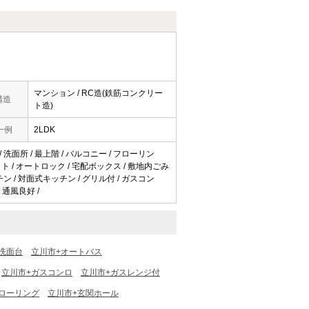
マンション / RC造(鉄筋コンクリー
構造
ト造)
一例
2LDK
/ 洗面所 / 最上階 / バルコニー / フローリン
ット / オートロック / 宅配ボックス / 敷地内ごみ
ッチン / 対面式キッチン / グリル付 / ガスコン
 通風良好 /
洗面台
立川市+オートバス
立川市+ガスコンロ
立川市+ガスレンジ付
ローリング
立川市+玄関ホール