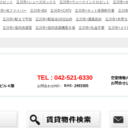
ロゼット
立川市+シューズボックス
立川市+ウォークインクロゼット
立川市+
川市+光ファイバー
立川市+BS
立川市+CATV
立川市+ネット使用料不要
立川市
立川市+駅まで平坦
立川市+駅徒歩10分以内
立川市+通風良好
立川市+外壁
立川市+室内洗濯置
立川市+室内洗濯機置き場
立川市+礼金不要
立川市+２Ｆ
TEL : 042-521-6330
空室情報
お問合せ
堂ビル４階
2493305
お問合わせNO：