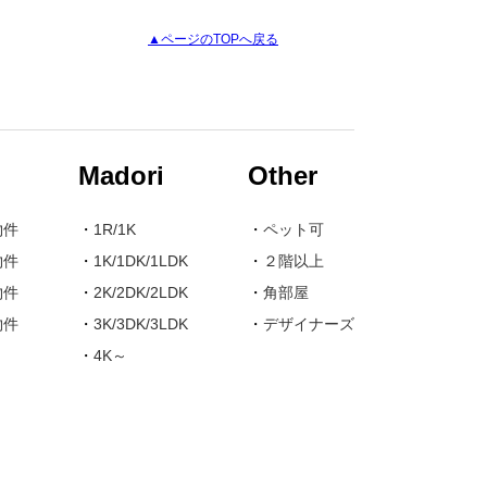
▲ページのTOPへ戻る
Madori
Other
物件
・
1R/1K
・
ペット可
物件
・
1K/1DK/1LDK
・
２階以上
物件
・
2K/2DK/2LDK
・
角部屋
物件
・
3K/3DK/3LDK
・
デザイナーズ
・
4K～