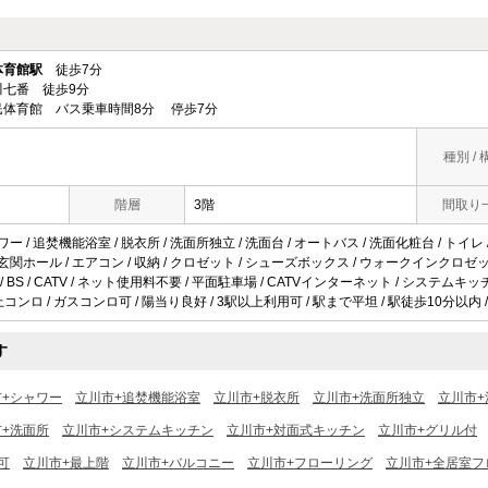
体育館駅
徒歩7分
七番 徒歩9分
民体育館 バス乗車時間8分 停歩7分
種別 / 
階層
3階
間取り
ワー / 追焚機能浴室 / 脱衣所 / 洗面所独立 / 洗面台 / オートバス / 洗面化粧台 / トイレ 
 玄関ホール / エアコン / 収納 / クロゼット / シューズボックス / ウォークインクロゼ
 / BS / CATV / ネット使用料不要 / 平面駐車場 / CATVインターネット / システムキ
上コンロ / ガスコンロ可 / 陽当り良好 / 3駅以上利用可 / 駅まで平坦 / 駅徒歩10分以内 /
す
市+シャワー
立川市+追焚機能浴室
立川市+脱衣所
立川市+洗面所独立
立川市+
+洗面所
立川市+システムキッチン
立川市+対面式キッチン
立川市+グリル付
可
立川市+最上階
立川市+バルコニー
立川市+フローリング
立川市+全居室フ