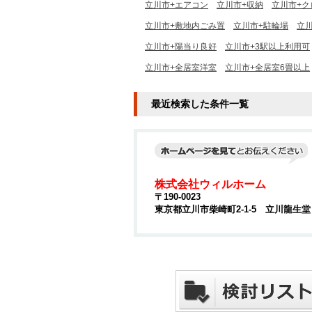
立川市+エアコン
立川市+収納
立川市+ク
立川市+敷地内ごみ置
立川市+駐輪場
立
立川市+陽当り良好
立川市+3駅以上利用可
立川市+全居室洋室
立川市+全居室6畳以上
最近検索した条件一覧
株式会社ウィルホーム
〒190-0023
東京都立川市柴崎町2-1-5 立川龍生