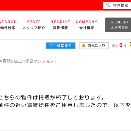
物件検索
SEARCH
STAFF
RECRUIT
COMPANY
RESIDENT
入居者専用
物件検索
スタッフ紹介
採用情報
会社概要
0
現在
件
体育館の2LDK賃貸マンション！