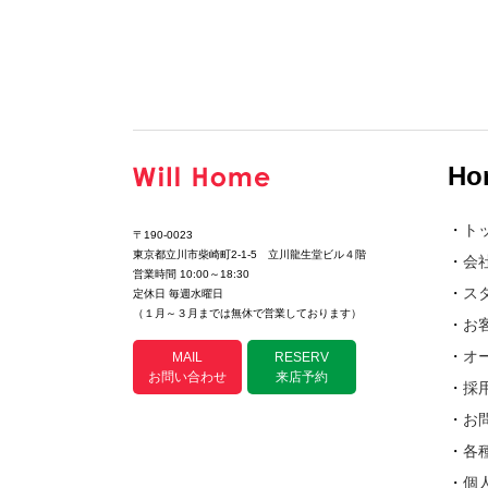
Ho
・
ト
〒190-0023
東京都立川市柴崎町2-1-5 立川龍生堂ビル４階
・
会
営業時間 10:00～18:30
・
ス
定休日 毎週水曜日
（１月～３月までは無休で営業しております）
・
お
・
オ
MAIL
RESERV
お問い合わせ
来店予約
・
採
・
お
・
各
・
個