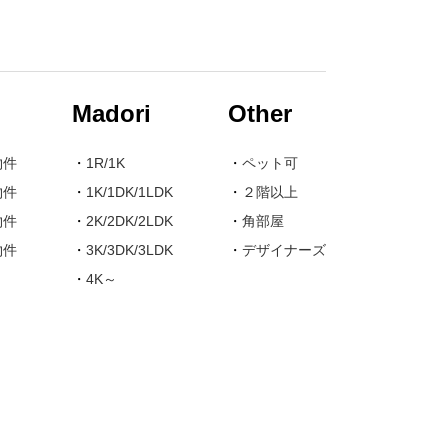
Madori
Other
物件
・
1R/1K
・
ペット可
物件
・
1K/1DK/1LDK
・
２階以上
物件
・
2K/2DK/2LDK
・
角部屋
物件
・
3K/3DK/3LDK
・
デザイナーズ
・
4K～