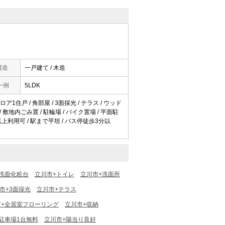
構造
一戸建て / 木造
一例
5LDK
ロア1住戸 / 角部屋 / 3面採光 / テラス / ウッド
 / 敷地内ごみ置 / 駐輪場 / バイク置場 / 平面駐
3駅以上利用可 / 駅まで平坦 / バス停徒歩3分以
洗面化粧台
立川市+トイレ
立川市+洗面所
市+3面採光
立川市+テラス
市+全居室フローリング
立川市+収納
駐車場1台無料
立川市+陽当り良好