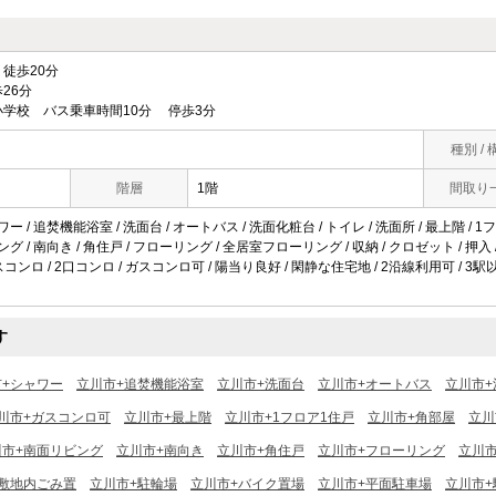
徒歩20分
26分
学校 バス乗車時間10分 停歩3分
種別 / 
階層
1階
間取り
ー / 追焚機能浴室 / 洗面台 / オートバス / 洗面化粧台 / トイレ / 洗面所 / 最上階 / 1フ
ング / 南向き / 角住戸 / フローリング / 全居室フローリング / 収納 / クロゼット / 押入
スコンロ / 2口コンロ / ガスコンロ可 / 陽当り良好 / 閑静な住宅地 / 2沿線利用可 / 
す
市+シャワー
立川市+追焚機能浴室
立川市+洗面台
立川市+オートバス
立川市+
川市+ガスコンロ可
立川市+最上階
立川市+1フロア1住戸
立川市+角部屋
立川
川市+南面リビング
立川市+南向き
立川市+角住戸
立川市+フローリング
立川
敷地内ごみ置
立川市+駐輪場
立川市+バイク置場
立川市+平面駐車場
立川市+