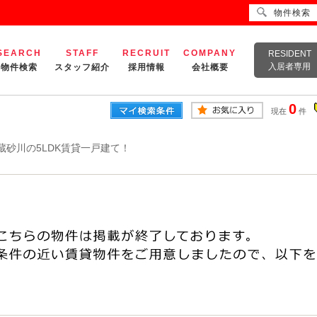
物件検索
SEARCH
STAFF
RECRUIT
COMPANY
RESIDENT
入居者専用
物件検索
スタッフ紹介
採用情報
会社概要
0
現在
件
蔵砂川の5LDK賃貸一戸建て！