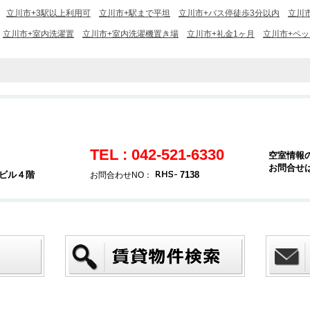
立川市+3駅以上利用可
立川市+駅まで平坦
立川市+バス停徒歩3分以内
立川
立川市+室内洗濯置
立川市+室内洗濯機置き場
立川市+礼金1ヶ月
立川市+ペ
TEL : 042-521-6330
空室情報
お問合せ
堂ビル４階
7138
お問合わせNO：