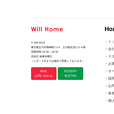
Ho
・
ト
〒190-0023
東京都立川市柴崎町2-1-5 立川龍生堂ビル４階
・
会
営業時間 10:00～18:30
・
ス
定休日 毎週水曜日
（１月～３月までは無休で営業しております）
・
お
・
オ
MAIL
RESERV
お問い合わせ
来店予約
・
採
・
お
・
各
・
個