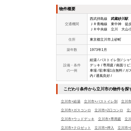
物件概要
西武拝島線
武蔵砂川駅
交通機関
ＪＲ青梅線 東中神 徒歩
ＪＲ中央線 立川 大山小
住所
東京都立川市上砂町
築年数
1973年1月
給湯 / バストイレ別 / シャワ
設備・条件
デッキ / 専用庭 / 南面リビ
の一例
車場 / 駐車場1台無料 / ガ
内 / 通風良好 /
こだわり条件から立川市の物件を探
立川市+給湯
立川市+バストイレ別
立川
立川市+ガスコンロ
立川市+2口コンロ
立
立川市+ウッドデッキ
立川市+専用庭
立
立川市+クロゼット
立川市+押入
立川市+