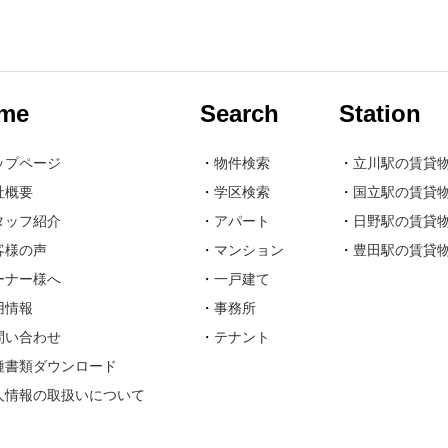
me
Search
Station
ップページ
・
物件検索
・
立川駅の賃貸
社概要
・
学区検索
・
国立駅の賃貸
タッフ紹介
・
アパート
・
日野駅の賃貸
客様の声
・
マンション
・
豊田駅の賃貸
ーナー様へ
・
一戸建て
用情報
・
事務所
問い合わせ
・
テナント
種書類ダウンロード
人情報の取扱いについて