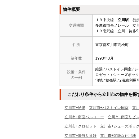
物件概要
ＪＲ中央線
立川駅
徒歩
交通機関
多摩都市モノレール 立川
ＪＲ南武線 立川 徒歩9
住所
東京都立川市高松町
築年数
1993年3月
給湯 / バストイレ同室 / シ
設備・条件
ロゼット / シューズボックス
の一例
宅地 / 始発駅 / 2沿線利用
こだわり条件から立川市の物件を探
立川市+給湯
立川市+バストイレ同室
立
立川市+南面バルコニー
立川市+南面リビ
立川市+クロゼット
立川市+シューズボッ
立川市+陽当り良好
立川市+閑静な住宅地