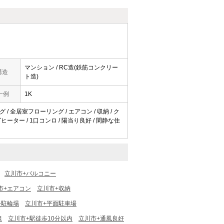
マンション / RC造(鉄筋コンクリー
構造
ト造)
一例
1K
 / 全居室フローリング / エアコン / 収納 / ク
ヒーター / 1口コンロ / 陽当り良好 / 閑静な住
立川市+バルコニー
市+エアコン
立川市+収納
+駐輪場
立川市+平面駐車場
坦
立川市+駅徒歩10分以内
立川市+通風良好