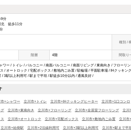
9分
北 徒歩11分
分
種別 / 
階層
4階
間取り
ャワー / トイレ / バルコニー / 南面バルコニー / 南面リビング / 東南向き / フローリング
 / オートロック / 宅配ボックス / 敷地内ごみ置 / 駐輪場 / 平面駐車場 / IHクッキング
可 / 3駅以上利用可 / 駅まで平坦 / 駅徒歩10分以内 / 通風良好 /
す
川市+シャワー
立川市+トイレ
立川市+IHクッキングヒーター
立川市+1口コンロ
ング
立川市+東南向き
立川市+フローリング
立川市+全居室フローリング
立川
クス
立川市+オートロック
立川市+宅配ボックス
立川市+敷地内ごみ置
立川市
立川市+始発駅
立川市+2沿線利用可
立川市+3駅以上利用可
立川市+駅まで平