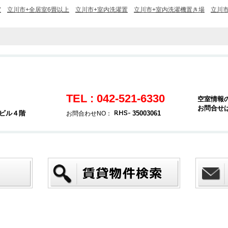
室
立川市+全居室6畳以上
立川市+室内洗濯置
立川市+室内洗濯機置き場
立川
TEL : 042-521-6330
空室情報
お問合せ
堂ビル４階
35003061
お問合わせNO：