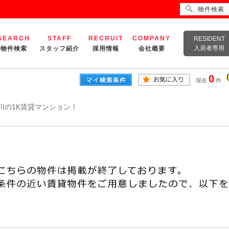
物件検索
SEARCH
STAFF
RECRUIT
COMPANY
RESIDENT
入居者専用
物件検索
スタッフ紹介
採用情報
会社概要
0
現在
件
川の1K賃貸マンション！