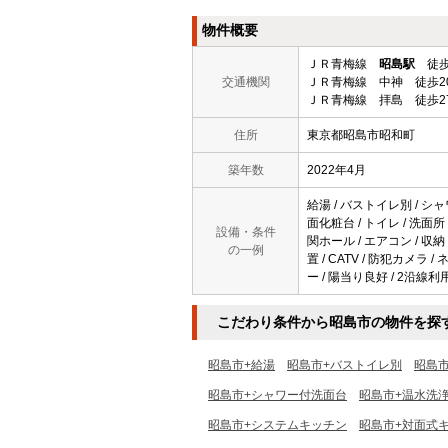
物件概要
ＪＲ青梅線
昭島駅
徒歩
交通機関
ＪＲ青梅線 中神 徒歩2
ＪＲ青梅線 拝島 徒歩2
住所
東京都昭島市昭和町
築年数
2022年4月
給湯 / バストイレ別 / シャ
面化粧台 / トイレ / 洗面所
設備・条件
関ホール / エアコン / 収
の一例
置 / CATV / 防犯カメラ
ー / 陽当り良好 / 2沿線利
こだわり条件から昭島市の物件を探
昭島市+給湯
昭島市+バストイレ別
昭島
昭島市+シャワー付洗面台
昭島市+温水洗
昭島市+システムキッチン
昭島市+対面式