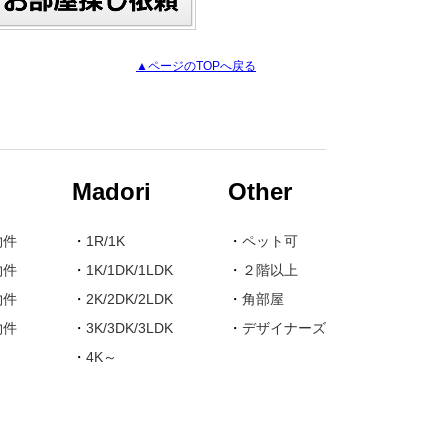
▲ページのTOPへ戻る
Madori
Other
物件
・
1R/1K
・
ペット可
物件
・
1K/1DK/1LDK
・
２階以上
物件
・
2K/2DK/2LDK
・
角部屋
物件
・
3K/3DK/3LDK
・
デザイナーズ
・
4K～