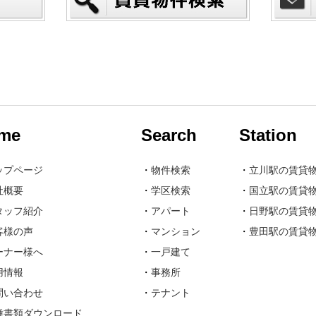
me
Search
Station
ップページ
・
物件検索
・
立川駅の賃貸
社概要
・
学区検索
・
国立駅の賃貸
タッフ紹介
・
アパート
・
日野駅の賃貸
客様の声
・
マンション
・
豊田駅の賃貸
ーナー様へ
・
一戸建て
用情報
・
事務所
問い合わせ
・
テナント
種書類ダウンロード