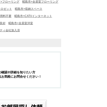
市+フローリング
昭島市+全居室フローリング
クロゼット
昭島市+収納スペース
使用料不要
昭島市+CATVインターネット
風良好
昭島市+全居室洋室
リティ会社加入済
の確認や詳細を知りたい方
はお気軽にお問合せください！