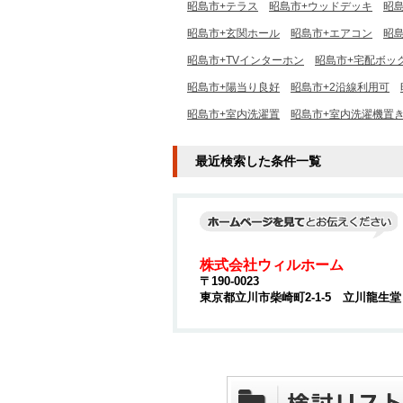
昭島市+テラス
昭島市+ウッドデッキ
昭
昭島市+玄関ホール
昭島市+エアコン
昭
昭島市+TVインターホン
昭島市+宅配ボッ
昭島市+陽当り良好
昭島市+2沿線利用可
昭島市+室内洗濯置
昭島市+室内洗濯機置
最近検索した条件一覧
株式会社ウィルホーム
〒190-0023
東京都立川市柴崎町2-1-5 立川龍生