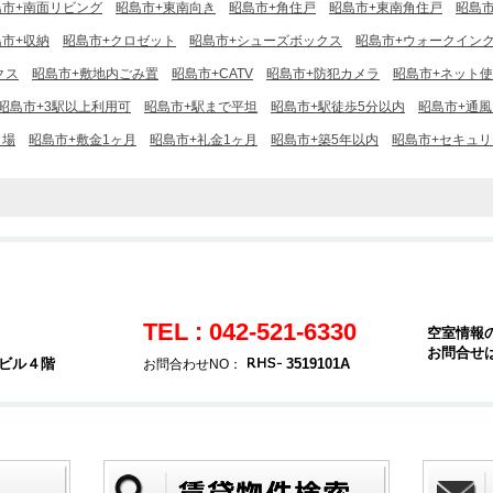
島市+南面リビング
昭島市+東南向き
昭島市+角住戸
昭島市+東南角住戸
昭島
島市+収納
昭島市+クロゼット
昭島市+シューズボックス
昭島市+ウォークイン
クス
昭島市+敷地内ごみ置
昭島市+CATV
昭島市+防犯カメラ
昭島市+ネット
昭島市+3駅以上利用可
昭島市+駅まで平坦
昭島市+駅徒歩5分以内
昭島市+通
き場
昭島市+敷金1ヶ月
昭島市+礼金1ヶ月
昭島市+築5年以内
昭島市+セキュ
TEL : 042-521-6330
空室情報
お問合せ
堂ビル４階
3519101A
お問合わせNO：