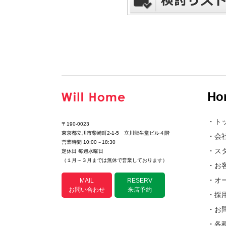
Ho
・
ト
〒190-0023
東京都立川市柴崎町2-1-5 立川龍生堂ビル４階
・
会
営業時間 10:00～18:30
・
ス
定休日 毎週水曜日
（１月～３月までは無休で営業しております）
・
お
・
オ
MAIL
RESERV
お問い合わせ
来店予約
・
採
・
お
・
各