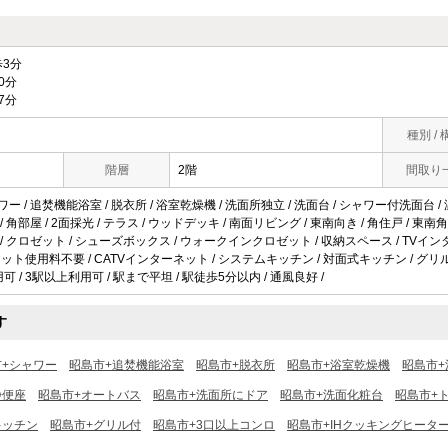
3分
0分
7分
種別 / 
階層
2階
間取り
ワー / 追焚機能浴室 / 脱衣所 / 浴室乾燥機 / 洗面所独立 / 洗面台 / シャワー付洗面台 /
 / 角部屋 / 2面採光 / テラス / ウッドデッキ / 南面リビング / 東南向き / 角住戸 / 東
納 / クロゼット / シューズボックス / ウォークインクロゼット / 収納スペース / TVイ
 / ネット使用料不要 / CATVインターネット / システムキッチン / 対面式キッチン / グ
用可 / 3駅以上利用可 / 駅まで平坦 / 駅徒歩5分以内 / 通風良好 /
す
市+シャワー
昭島市+追焚機能浴室
昭島市+脱衣所
昭島市+浴室乾燥機
昭島市+
浄便座
昭島市+オートバス
昭島市+洗面所にドア
昭島市+洗面化粧台
昭島市+
キッチン
昭島市+グリル付
昭島市+3口以上コンロ
昭島市+IHクッキングヒータ