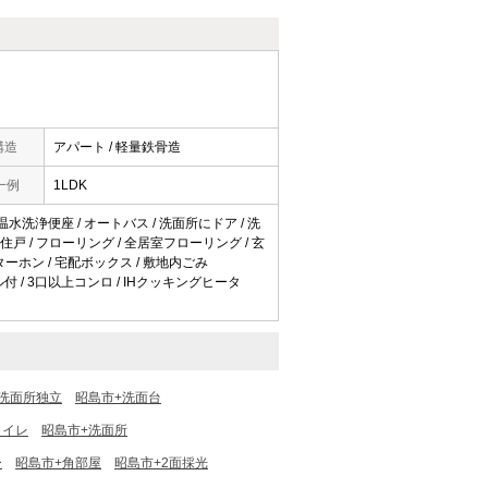
構造
アパート / 軽量鉄骨造
一例
1LDK
 温水洗浄便座 / オートバス / 洗面所にドア / 洗
南角住戸 / フローリング / 全居室フローリング / 玄
ンターホン / 宅配ボックス / 敷地内ごみ
リル付 / 3口以上コンロ / IHクッキングヒータ
洗面所独立
昭島市+洗面台
トイレ
昭島市+洗面所
ー
昭島市+角部屋
昭島市+2面採光