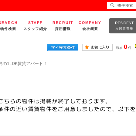
物件検索
SEARCH
STAFF
RECRUIT
COMPANY
RESIDENT
入居者専用
物件検索
スタッフ紹介
採用情報
会社概要
0
現在
件
島の1LDK賃貸アパート！