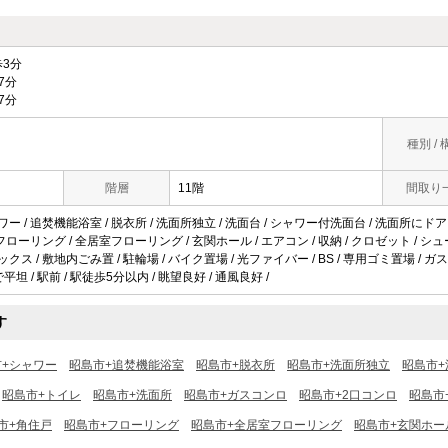
3分
7分
7分
種別 / 
階層
11階
間取り
ワー / 追焚機能浴室 / 脱衣所 / 洗面所独立 / 洗面台 / シャワー付洗面台 / 洗面所にドア / 
/ フローリング / 全居室フローリング / 玄関ホール / エアコン / 収納 / クロゼット / 
ックス / 敷地内ごみ置 / 駐輪場 / バイク置場 / 光ファイバー / BS / 専用ゴミ置場 / ガ
平坦 / 駅前 / 駅徒歩5分以内 / 眺望良好 / 通風良好 /
す
市+シャワー
昭島市+追焚機能浴室
昭島市+脱衣所
昭島市+洗面所独立
昭島市+
昭島市+トイレ
昭島市+洗面所
昭島市+ガスコンロ
昭島市+2口コンロ
昭島市
市+角住戸
昭島市+フローリング
昭島市+全居室フローリング
昭島市+玄関ホー