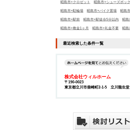
昭島市+クロゼット
昭島市+シューズボッ
昭島市+駐輪場
昭島市+バイク置場
昭島
昭島市+駅前
昭島市+駅徒歩5分以内
昭島
昭島市+敷金1ヶ月
昭島市+礼金不要
昭島
最近検索した条件一覧
株式会社ウィルホーム
〒190-0023
東京都立川市柴崎町2-1-5 立川龍生