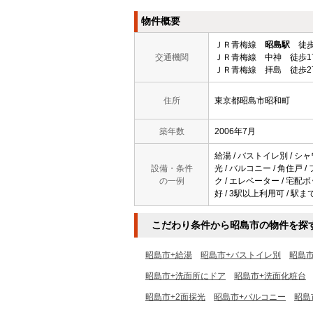
物件概要
ＪＲ青梅線
昭島駅
徒歩
交通機関
ＪＲ青梅線 中神 徒歩1
ＪＲ青梅線 拝島 徒歩2
住所
東京都昭島市昭和町
築年数
2006年7月
給湯 / バストイレ別 / シャ
設備・条件
光 / バルコニー / 角住戸 
の一例
ク / エレベーター / 宅配ボ
好 / 3駅以上利用可 / 駅まで
こだわり条件から昭島市の物件を探
昭島市+給湯
昭島市+バストイレ別
昭島
昭島市+洗面所にドア
昭島市+洗面化粧台
昭島市+2面採光
昭島市+バルコニー
昭島