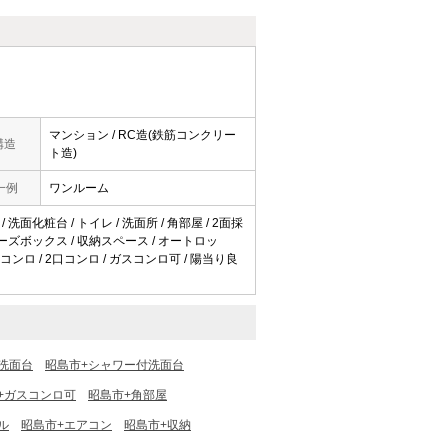
マンション / RC造(鉄筋コンクリー
構造
ト造)
一例
ワンルーム
洗面化粧台 / トイレ / 洗面所 / 角部屋 / 2面採
シューズボックス / 収納スペース / オートロッ
スコンロ / 2口コンロ / ガスコンロ可 / 陽当り良
洗面台
昭島市+シャワー付洗面台
+ガスコンロ可
昭島市+角部屋
ル
昭島市+エアコン
昭島市+収納