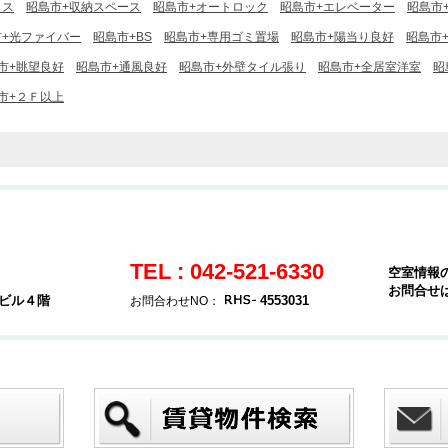
クス
昭島市+収納スペース
昭島市+オートロック
昭島市+エレベーター
昭島市
市+光ファイバー
昭島市+BS
昭島市+専用ゴミ置場
昭島市+陽当り良好
昭島市
市+眺望良好
昭島市+通風良好
昭島市+外壁タイル張り
昭島市+全居室洋室
昭
市+２Ｆ以上
TEL : 042-521-6330
空室情報
お問合せ
堂ビル４階
4553031
お問合わせNO：