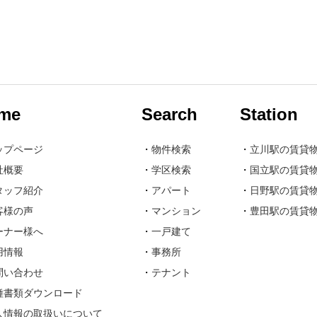
me
Search
Station
ップページ
・
物件検索
・
立川駅の賃貸
社概要
・
学区検索
・
国立駅の賃貸
タッフ紹介
・
アパート
・
日野駅の賃貸
客様の声
・
マンション
・
豊田駅の賃貸
ーナー様へ
・
一戸建て
用情報
・
事務所
問い合わせ
・
テナント
種書類ダウンロード
人情報の取扱いについて