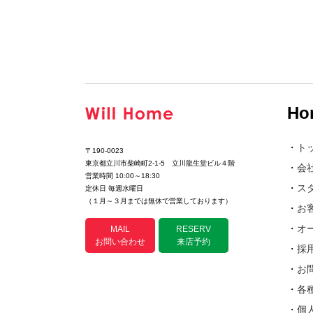
Ho
・
ト
〒190-0023
東京都立川市柴崎町2-1-5 立川龍生堂ビル４階
・
会
営業時間 10:00～18:30
・
ス
定休日 毎週水曜日
（１月～３月までは無休で営業しております）
・
お
・
オ
MAIL
RESERV
お問い合わせ
来店予約
・
採
・
お
・
各
・
個