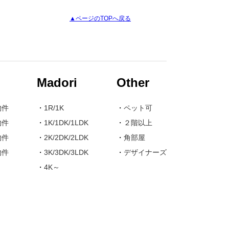
▲ページのTOPへ戻る
Madori
Other
物件
・
1R/1K
・
ペット可
物件
・
1K/1DK/1LDK
・
２階以上
物件
・
2K/2DK/2LDK
・
角部屋
物件
・
3K/3DK/3LDK
・
デザイナーズ
・
4K～