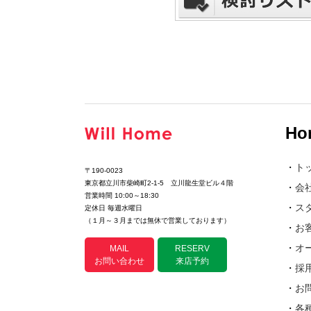
Ho
・
ト
〒190-0023
東京都立川市柴崎町2-1-5 立川龍生堂ビル４階
・
会
営業時間 10:00～18:30
・
ス
定休日 毎週水曜日
（１月～３月までは無休で営業しております）
・
お
・
オ
MAIL
RESERV
お問い合わせ
来店予約
・
採
・
お
・
各