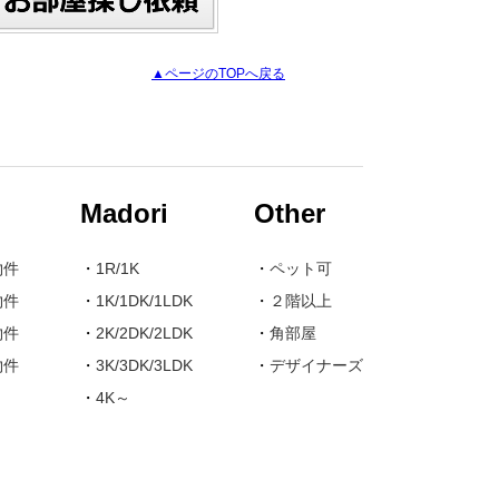
▲ページのTOPへ戻る
Madori
Other
物件
・
1R/1K
・
ペット可
物件
・
1K/1DK/1LDK
・
２階以上
物件
・
2K/2DK/2LDK
・
角部屋
物件
・
3K/3DK/3LDK
・
デザイナーズ
・
4K～