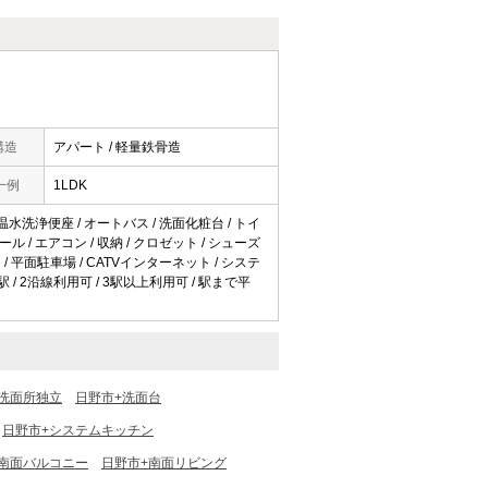
構造
アパート / 軽量鉄骨造
一例
1LDK
 温水洗浄便座 / オートバス / 洗面化粧台 / トイ
ル / エアコン / 収納 / クロゼット / シューズ
ー / 平面駐車場 / CATVインターネット / システ
駅 / 2沿線利用可 / 3駅以上利用可 / 駅まで平
洗面所独立
日野市+洗面台
日野市+システムキッチン
+南面バルコニー
日野市+南面リビング