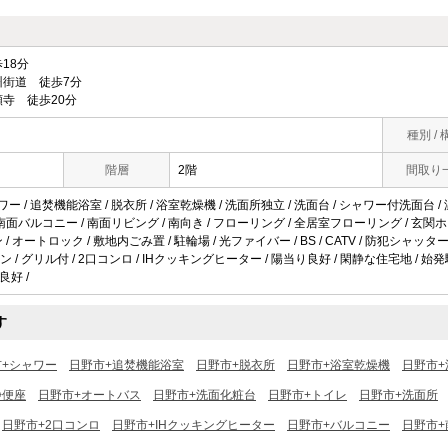
18分
街道 徒歩7分
寺 徒歩20分
種別 / 
階層
2階
間取り
ワー / 追焚機能浴室 / 脱衣所 / 浴室乾燥機 / 洗面所独立 / 洗面台 / シャワー付洗面台 /
/ 南面バルコニー / 南面リビング / 南向き / フローリング / 全居室フローリング / 玄関ホー
/ オートロック / 敷地内ごみ置 / 駐輪場 / 光ファイバー / BS / CATV / 防犯シャッタ
/ グリル付 / 2口コンロ / IHクッキングヒーター / 陽当り良好 / 閑静な住宅地 / 始発
良好 /
す
市+シャワー
日野市+追焚機能浴室
日野市+脱衣所
日野市+浴室乾燥機
日野市+
浄便座
日野市+オートバス
日野市+洗面化粧台
日野市+トイレ
日野市+洗面所
日野市+2口コンロ
日野市+IHクッキングヒーター
日野市+バルコニー
日野市