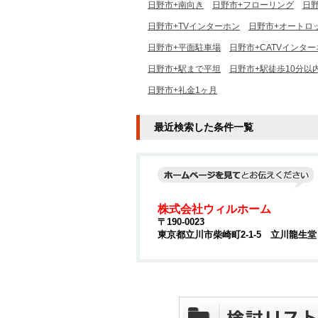
日野市+南向き
日野市+フローリング
日
日野市+TVインターホン
日野市+オートロ
日野市+平面駐車場
日野市+CATVインタ
日野市+駅まで平坦
日野市+駅徒歩10分以
日野市+礼金1ヶ月
最近検索した条件一覧
株式会社ウィルホーム
〒190-0023
東京都立川市柴崎町2-1-5 立川龍生