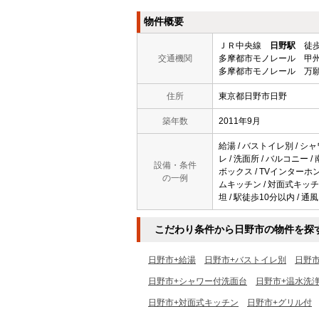
物件概要
ＪＲ中央線
日野駅
徒歩
交通機関
多摩都市モノレール 甲州
多摩都市モノレール 万願
住所
東京都日野市日野
築年数
2011年9月
給湯 / バストイレ別 / シャ
レ / 洗面所 / バルコニー 
設備・条件
ボックス / TVインターホン 
の一例
ムキッチン / 対面式キッチン 
坦 / 駅徒歩10分以内 / 通風
こだわり条件から日野市の物件を探
日野市+給湯
日野市+バストイレ別
日野
日野市+シャワー付洗面台
日野市+温水洗
日野市+対面式キッチン
日野市+グリル付