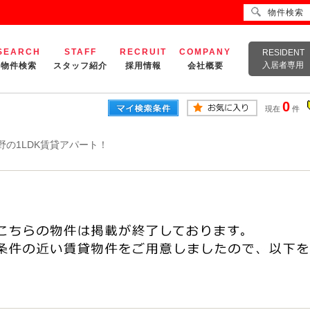
物件検索
SEARCH
STAFF
RECRUIT
COMPANY
RESIDENT
入居者専用
物件検索
スタッフ紹介
採用情報
会社概要
0
現在
件
野の1LDK賃貸アパート！