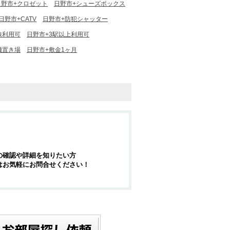
日野市+クロゼット
日野市+シューズボックス
日野市+CATV
日野市+防犯シャッター
線利用可
日野市+3駅以上利用可
機置き場
日野市+敷金1ヶ月
の確認や詳細を知りたい方
はお気軽にお問合せください！