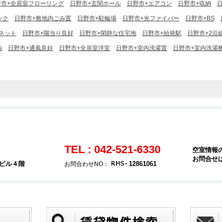
野市+全居室フローリング
日野市+玄関ホール
日野市+エアコン
日野市+収納
ック
日野市+敷地内ごみ置
日野市+駐輪場
日野市+光ファイバー
日野市+BS
ーネット
日野市+陽当り良好
日野市+閑静な住宅地
日野市+始発駅
日野市+2沿
内
日野市+通風良好
日野市+全居室洋室
日野市+室内洗濯置
日野市+室内洗濯
TEL : 042-521-6330
空室情報
お問合せ
堂ビル４階
12861061
お問合わせNO：