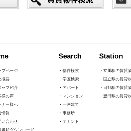
me
Search
Station
ップページ
・
物件検索
・
立川駅の賃貸
社概要
・
学区検索
・
国立駅の賃貸
タッフ紹介
・
アパート
・
日野駅の賃貸
客様の声
・
マンション
・
豊田駅の賃貸
ーナー様へ
・
一戸建て
用情報
・
事務所
問い合わせ
・
テナント
種書類ダウンロード