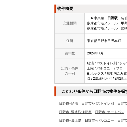
物件概要
ＪＲ中央線
日野駅
徒歩
交通機関
多摩都市モノレール 甲州
多摩都市モノレール 柴崎
住所
東京都日野市日野本町
築年数
2024年7月
給湯 / バストイレ別 / シャ
設備・条件
上階 / バルコニー / フロー
の一例
配ボックス / 敷地内ごみ置 /
ロ / 2沿線利用可 / 3駅以
こだわり条件から日野市の物件を探
日野市+給湯
日野市+バストイレ別
日野
日野市+温水洗浄便座
日野市+オートバス
日野市+最上階
日野市+バルコニー
日野