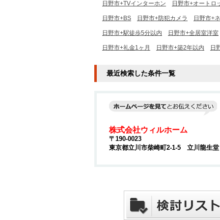
日野市+TVインターホン
日野市+オートロ
日野市+BS
日野市+防犯カメラ
日野市+
日野市+駅徒歩5分以内
日野市+全居室洋室
日野市+礼金1ヶ月
日野市+築2年以内
日
最近検索した条件一覧
株式会社ウィルホーム
〒190-0023
東京都立川市柴崎町2-1-5 立川龍生