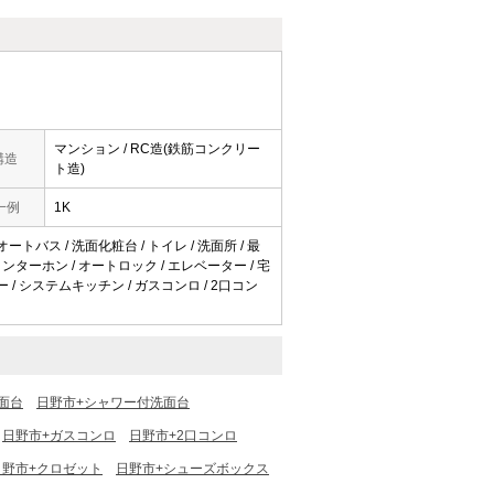
マンション / RC造(鉄筋コンクリー
構造
ト造)
一例
1K
オートバス / 洗面化粧台 / トイレ / 洗面所 / 最
インターホン / オートロック / エレベーター / 宅
キー / システムキッチン / ガスコンロ / 2口コン
面台
日野市+シャワー付洗面台
日野市+ガスコンロ
日野市+2口コンロ
日野市+クロゼット
日野市+シューズボックス