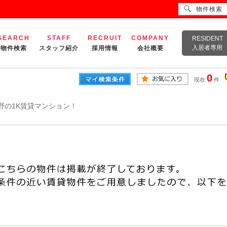
物件検索
SEARCH
STAFF
RECRUIT
COMPANY
RESIDENT
入居者専用
物件検索
スタッフ紹介
採用情報
会社概要
0
現在
件
野の1K賃貸マンション！