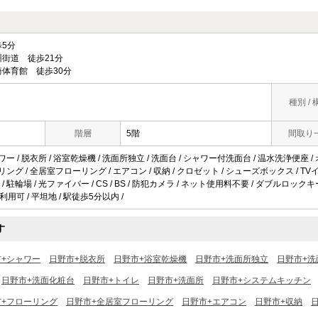
5分
街道 徒歩21分
体育館 徒歩30分
種別 / 
階層
5階
間取り
ワー / 脱衣所 / 浴室乾燥機 / 洗面所独立 / 洗面台 / シャワー付洗面台 / 温水洗浄便座 / 
リング / 全居室フローリング / エアコン / 収納 / クロゼット / シューズボックス / TV
 駐輪場 / 光ファイバー / CS / BS / 防犯カメラ / ネット使用料不要 / ダブルロック
上利用可 / 平坦地 / 駅徒歩5分以内 /
す
市+シャワー
日野市+脱衣所
日野市+浴室乾燥機
日野市+洗面所独立
日野市+洗
日野市+洗面化粧台
日野市+トイレ
日野市+洗面所
日野市+システムキッチン
市+フローリング
日野市+全居室フローリング
日野市+エアコン
日野市+収納