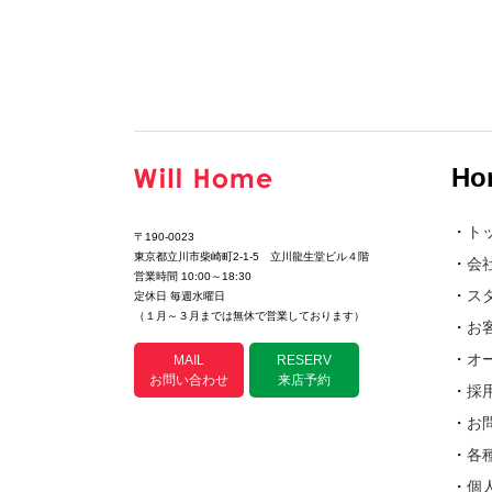
Ho
・
ト
〒190-0023
東京都立川市柴崎町2-1-5 立川龍生堂ビル４階
・
会
営業時間 10:00～18:30
・
ス
定休日 毎週水曜日
（１月～３月までは無休で営業しております）
・
お
・
オ
MAIL
RESERV
お問い合わせ
来店予約
・
採
・
お
・
各
・
個