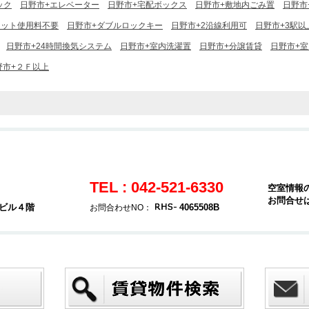
ック
日野市+エレベーター
日野市+宅配ボックス
日野市+敷地内ごみ置
日野市
ネット使用料不要
日野市+ダブルロックキー
日野市+2沿線利用可
日野市+3駅以
日野市+24時間換気システム
日野市+室内洗濯置
日野市+分譲賃貸
日野市+
野市+２Ｆ以上
TEL : 042-521-6330
空室情報
お問合せ
堂ビル４階
4065508B
お問合わせNO：