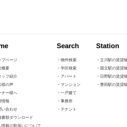
me
Search
Station
ップページ
・
物件検索
・
立川駅の賃貸
社概要
・
学区検索
・
国立駅の賃貸
タッフ紹介
・
アパート
・
日野駅の賃貸
客様の声
・
マンション
・
豊田駅の賃貸
ーナー様へ
・
一戸建て
用情報
・
事務所
問い合わせ
・
テナント
種書類ダウンロード
人情報の取扱いについて