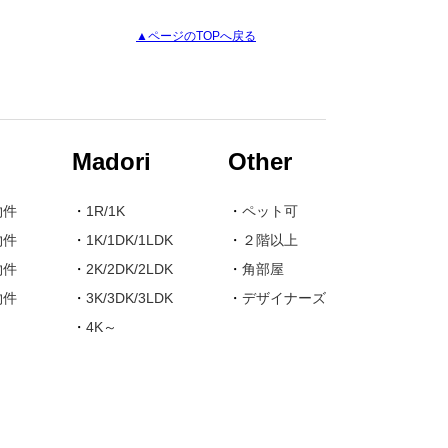
▲ページのTOPへ戻る
Madori
Other
物件
・
1R/1K
・
ペット可
物件
・
1K/1DK/1LDK
・
２階以上
物件
・
2K/2DK/2LDK
・
角部屋
物件
・
3K/3DK/3LDK
・
デザイナーズ
・
4K～