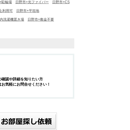
+駐輪場
日野市+光ファイバー
日野市+CS
上利用可
日野市+平坦地
室内洗濯機置き場
日野市+敷金不要
の確認や詳細を知りたい方
はお気軽にお問合せください！