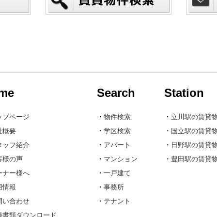
me
Search
Station
ップページ
・
物件検索
・
立川駅の賃貸
社概要
・
学区検索
・
国立駅の賃貸
タッフ紹介
・
アパート
・
日野駅の賃貸
客様の声
・
マンション
・
豊田駅の賃貸
ーナー様へ
・
一戸建て
用情報
・
事務所
問い合わせ
・
テナント
種書類ダウンロード