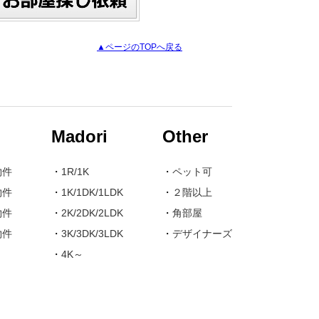
▲ページのTOPへ戻る
Madori
Other
物件
・
1R/1K
・
ペット可
物件
・
1K/1DK/1LDK
・
２階以上
物件
・
2K/2DK/2LDK
・
角部屋
物件
・
3K/3DK/3LDK
・
デザイナーズ
・
4K～