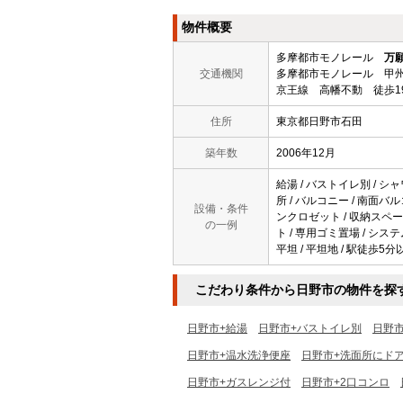
物件概要
多摩都市モノレール
万
交通機関
多摩都市モノレール 甲州
京王線 高幡不動 徒歩1
住所
東京都日野市石田
築年数
2006年12月
給湯 / バストイレ別 / シャ
所 / バルコニー / 南面バ
設備・条件
ンクロゼット / 収納スペース 
の一例
ト / 専用ゴミ置場 / システ
平坦 / 平坦地 / 駅徒歩5分以
こだわり条件から日野市の物件を探
日野市+給湯
日野市+バストイレ別
日野
日野市+温水洗浄便座
日野市+洗面所にド
日野市+ガスレンジ付
日野市+2口コンロ