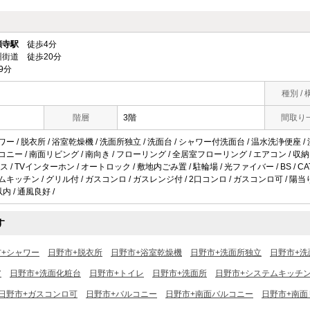
願寺駅
徒歩4分
街道 徒歩20分
9分
種別 / 
階層
3階
間取り
ワー / 脱衣所 / 浴室乾燥機 / 洗面所独立 / 洗面台 / シャワー付洗面台 / 温水洗浄便座 /
ルコニー / 南面リビング / 南向き / フローリング / 全居室フローリング / エアコン / 収
/ TVインターホン / オートロック / 敷地内ごみ置 / 駐輪場 / 光ファイバー / BS / C
ムキッチン / グリル付 / ガスコンロ / ガスレンジ付 / 2口コンロ / ガスコンロ可 / 陽当
内 / 通風良好 /
す
市+シャワー
日野市+脱衣所
日野市+浴室乾燥機
日野市+洗面所独立
日野市+洗
ア
日野市+洗面化粧台
日野市+トイレ
日野市+洗面所
日野市+システムキッチ
日野市+ガスコンロ可
日野市+バルコニー
日野市+南面バルコニー
日野市+南面