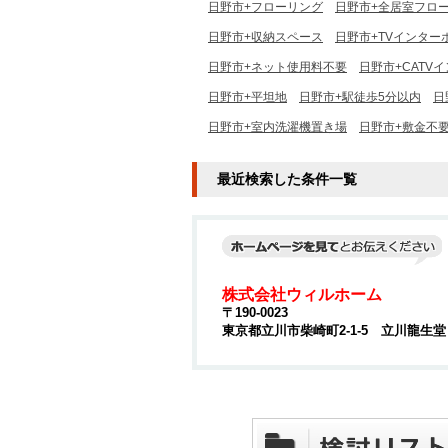
日野市+フローリング
日野市+全居室フロ
日野市+収納スペース
日野市+TVインター
日野市+ネット使用料不要
日野市+CATV
日野市+平坦地
日野市+駅徒歩5分以内
日
日野市+室内洗濯機置き場
日野市+敷金不
最近検索した条件一覧
株式会社ウィルホーム
〒190-0023
東京都立川市柴崎町2-1-5 立川龍生