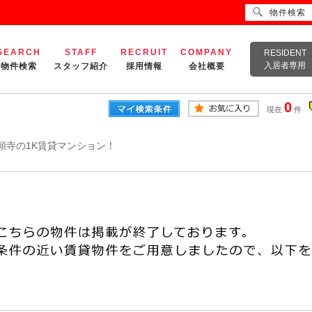
物件検索
SEARCH
STAFF
RECRUIT
COMPANY
RESIDENT
入居者専用
物件検索
スタッフ紹介
採用情報
会社概要
0
現在
件
願寺の1K賃貸マンション！