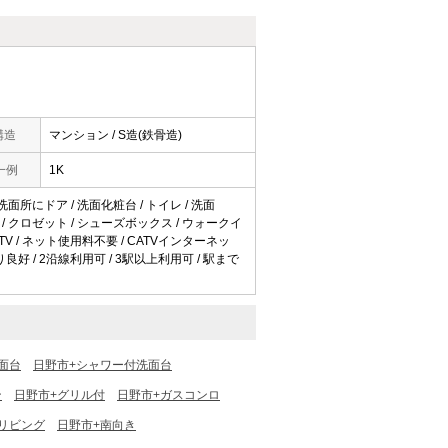
構造
マンション / S造(鉄骨造)
一例
1K
 洗面所にドア / 洗面化粧台 / トイレ / 洗面
納 / クロゼット / シューズボックス / ウォークイ
ATV / ネット使用料不要 / CATVインターネッ
り良好 / 2沿線利用可 / 3駅以上利用可 / 駅まで
面台
日野市+シャワー付洗面台
ン
日野市+グリル付
日野市+ガスコンロ
リビング
日野市+南向き