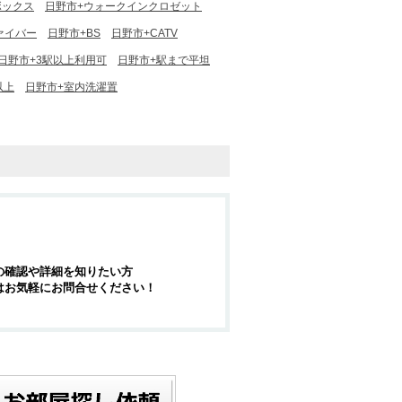
ボックス
日野市+ウォークインクロゼット
ァイバー
日野市+BS
日野市+CATV
日野市+3駅以上利用可
日野市+駅まで平坦
以上
日野市+室内洗濯置
の確認や詳細を知りたい方
はお気軽にお問合せください！