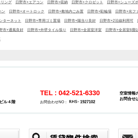
ーリング
日野市+エアコン
日野市+収納
日野市+クロゼット
日野市+シューズ
ホン
日野市+オートロック
日野市+敷地内ごみ置
日野市+駐輪場
日野市+光フ
インターネット
日野市+専用ゴミ置場
日野市+陽当り良好
日野市+2沿線利用可
野市+通風良好
日野市+外壁タイル張り
日野市+全居室洋室
日野市+全居室6畳
要
TEL : 042-521-6330
空室情報
お問合せ
堂ビル４階
1927102
お問合わせNO：