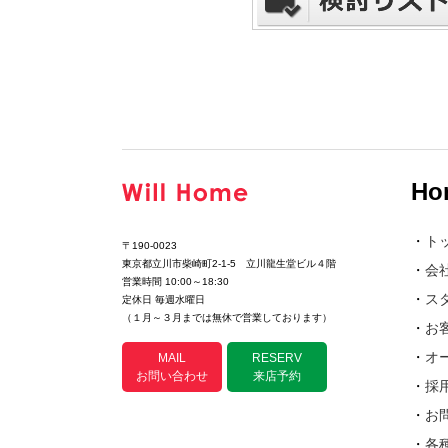
Ho
・
ト
〒190-0023
東京都立川市柴崎町2-1-5 立川龍生堂ビル４階
・
会
営業時間 10:00～18:30
・
ス
定休日 毎週水曜日
（１月～３月までは無休で営業しております）
・
お
・
オ
MAIL
RESERV
お問い合わせ
来店予約
・
採
・
お
・
各