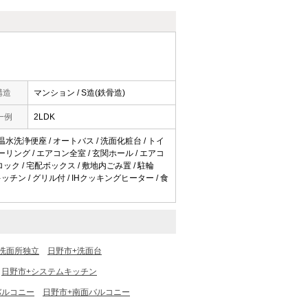
構造
マンション / S造(鉄骨造)
一例
2LDK
 温水洗浄便座 / オートバス / 洗面化粧台 / トイ
ローリング / エアコン全室 / 玄関ホール / エアコ
ロック / 宅配ボックス / 敷地内ごみ置 / 駐輪
ッチン / グリル付 / IHクッキングヒーター / 食
洗面所独立
日野市+洗面台
日野市+システムキッチン
バルコニー
日野市+南面バルコニー