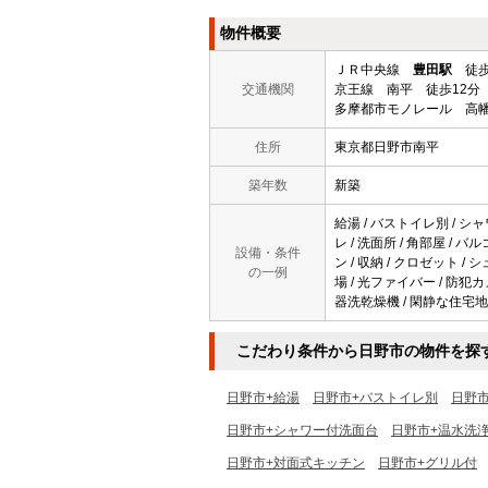
物件概要
ＪＲ中央線
豊田駅
徒歩
交通機関
京王線 南平 徒歩12分
多摩都市モノレール 高幡
住所
東京都日野市南平
築年数
新築
給湯 / バストイレ別 / シャ
レ / 洗面所 / 角部屋 / 
設備・条件
ン / 収納 / クロゼット 
の一例
場 / 光ファイバー / 防犯
器洗乾燥機 / 閑静な住宅地 
こだわり条件から日野市の物件を探
日野市+給湯
日野市+バストイレ別
日野
日野市+シャワー付洗面台
日野市+温水洗
日野市+対面式キッチン
日野市+グリル付