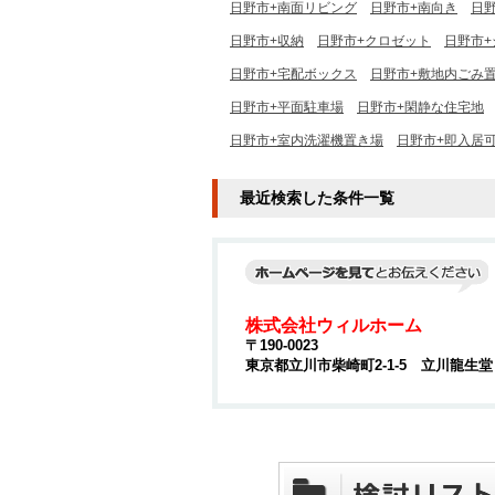
日野市+南面リビング
日野市+南向き
日
日野市+収納
日野市+クロゼット
日野市
日野市+宅配ボックス
日野市+敷地内ごみ
日野市+平面駐車場
日野市+閑静な住宅地
日野市+室内洗濯機置き場
日野市+即入居
最近検索した条件一覧
株式会社ウィルホーム
〒190-0023
東京都立川市柴崎町2-1-5 立川龍生