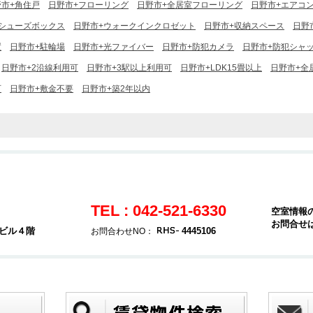
野市+角住戸
日野市+フローリング
日野市+全居室フローリング
日野市+エアコ
+シューズボックス
日野市+ウォークインクロゼット
日野市+収納スペース
日野
置
日野市+駐輪場
日野市+光ファイバー
日野市+防犯カメラ
日野市+防犯シャ
日野市+2沿線利用可
日野市+3駅以上利用可
日野市+LDK15畳以上
日野市+全
可
日野市+敷金不要
日野市+築2年以内
TEL : 042-521-6330
空室情報
お問合せ
堂ビル４階
4445106
お問合わせNO：