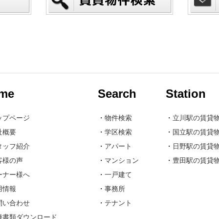
me
Search
Station
ップページ
・
物件検索
・
立川駅の賃貸
社概要
・
学区検索
・
国立駅の賃貸
タッフ紹介
・
アパート
・
日野駅の賃貸
客様の声
・
マンション
・
豊田駅の賃貸
ーナー様へ
・
一戸建て
用情報
・
事務所
問い合わせ
・
テナント
種書類ダウンロード