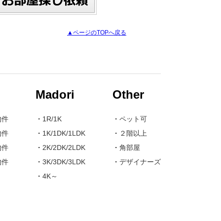
▲ページのTOPへ戻る
Madori
Other
物件
・
1R/1K
・
ペット可
物件
・
1K/1DK/1LDK
・
２階以上
物件
・
2K/2DK/2LDK
・
角部屋
物件
・
3K/3DK/3LDK
・
デザイナーズ
・
4K～