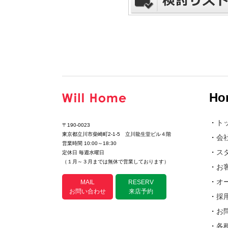
Ho
・
ト
〒190-0023
東京都立川市柴崎町2-1-5 立川龍生堂ビル４階
・
会
営業時間 10:00～18:30
・
ス
定休日 毎週水曜日
（１月～３月までは無休で営業しております）
・
お
・
オ
MAIL
RESERV
お問い合わせ
来店予約
・
採
・
お
・
各