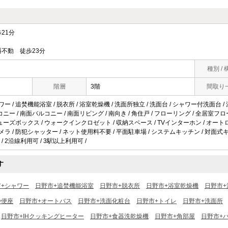
21分
不動 徒歩23分
種別 / 
階層
3階
間取り
ワー / 追焚機能浴室 / 脱衣所 / 浴室乾燥機 / 洗面所独立 / 洗面台 / シャワー付洗面台 /
バルコニー / 南面バルコニー / 南面リビング / 南向き / 角住戸 / フローリング / 全居室フ
/ シューズボックス / ウォークインクロゼット / 収納スペース / TVインターホン / オート
カメラ / 防犯シャッター / ネット使用料不要 / 平面駐車場 / システムキッチン / 対面式キ
/ 2沿線利用可 / 3駅以上利用可 /
す
市+シャワー
日野市+追焚機能浴室
日野市+脱衣所
日野市+浴室乾燥機
日野市+
浄便座
日野市+オートバス
日野市+洗面化粧台
日野市+トイレ
日野市+洗面所
日野市+IHクッキングヒーター
日野市+食器洗乾燥機
日野市+角部屋
日野市+