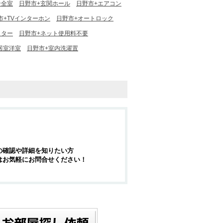
ン全室
日野市+玄関ホール
日野市+エアコン
市+TVインターホン
日野市+オートロック
ッター
日野市+ネット使用料不要
居室洋室
日野市+室内洗濯置
の確認や詳細を知りたい方
はお気軽にお問合せください！