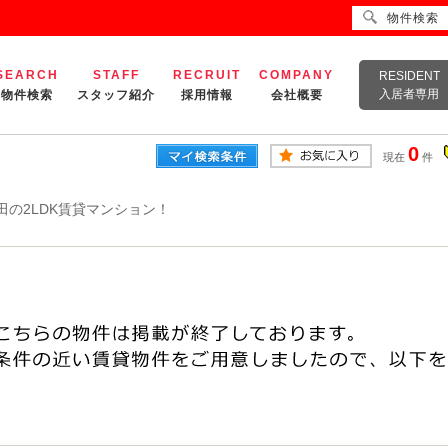
物件検索
SEARCH
STAFF
RECRUIT
COMPANY
RESIDENT
入居者専用
物件検索
スタッフ紹介
採用情報
会社概要
0
現在
件
田の2LDK賃貸マンション！