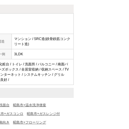
マンション / SRC造(鉄骨鉄筋コンク
構造
リート造)
一例
3LDK
化粧台 / トイレ / 洗面所 / バルコニー / 南面バ
ューズボックス / 全居室収納 / 収納スペース / TV
TVインターネット / システムキッチン / グリル
良好 /
洗面台
昭島市+温水洗浄便座
島市+ガスコンロ
昭島市+ガスレンジ付
南向き
昭島市+フローリング