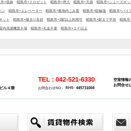
島市+収納
昭島市+クロゼット
昭島市+押入
昭島市+天袋
昭島市+シューズボッ
ホン
昭島市+エレベーター
昭島市+敷地内ごみ置
昭島市+駐輪場
昭島市+バイ
ーネット
昭島市+陽当り良好
昭島市+3駅以上利用可
昭島市+駅まで平坦
昭島市
+室内洗濯機置き場
昭島市+礼金不要
昭島市+２Ｆ以上
TEL : 042-521-6330
空室情報
お問合せ
堂ビル４階
445731004
お問合わせNO：