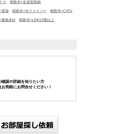
クス
昭島市+全居室収納
ク置場
昭島市+光ファイバー
昭島市+CATV
+通風良好
昭島市+LDK12畳以上
の確認や詳細を知りたい方
はお気軽にお問合せください！