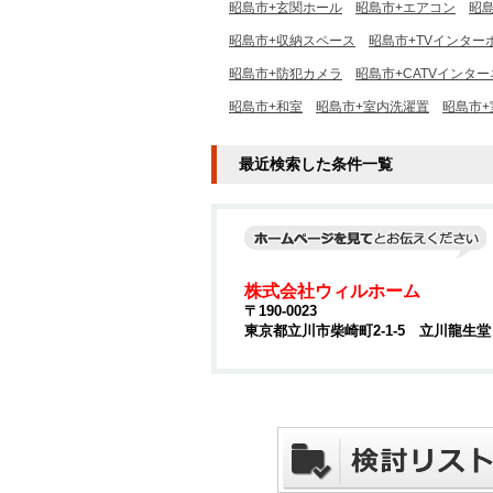
昭島市+玄関ホール
昭島市+エアコン
昭
昭島市+収納スペース
昭島市+TVインター
昭島市+防犯カメラ
昭島市+CATVインタ
昭島市+和室
昭島市+室内洗濯置
昭島市
最近検索した条件一覧
株式会社ウィルホーム
〒190-0023
東京都立川市柴崎町2-1-5 立川龍生