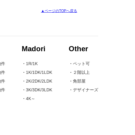
▲ページのTOPへ戻る
Madori
Other
物件
・
1R/1K
・
ペット可
物件
・
1K/1DK/1LDK
・
２階以上
物件
・
2K/2DK/2LDK
・
角部屋
物件
・
3K/3DK/3LDK
・
デザイナーズ
・
4K～