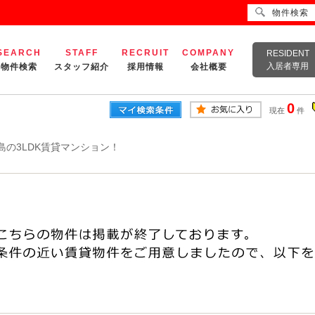
物件検索
SEARCH
STAFF
RECRUIT
COMPANY
RESIDENT
入居者専用
物件検索
スタッフ紹介
採用情報
会社概要
0
現在
件
島の3LDK賃貸マンション！