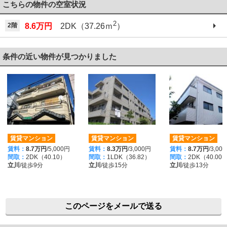
こちらの物件の空室状況
2
2階
8.6万円
2DK（37.26ｍ
）
条件の近い物件が見つかりました
賃貸マンション
賃貸マンション
賃貸マンション
賃料：
8.7万円
/5,000円
賃料：
8.3万円
/3,000円
賃料：
8.7万円
/3,00
間取：
2DK（40.10）
間取：
1LDK（36.82）
間取：
2DK（40.00
立川
/徒歩9分
立川
/徒歩15分
立川
/徒歩13分
このページをメールで送る