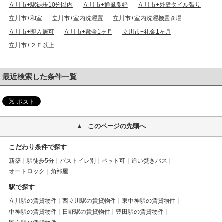
立川市+駅徒歩10分以内
立川市+通風良好
立川市+外壁タイル張り
立川市+和室
立川市+室内洗濯置
立川市+室内洗濯機置き場
立川市+即入居可
立川市+敷金1ヶ月
立川市+礼金1ヶ月
立川市+２Ｆ以上
最近検索した条件一覧
このページの先頭へ
こだわり条件で探す
新築
駅徒歩5分
バストイレ別
ペット可
追い焚きバス
オートロック
角部屋
駅で探す
立川駅の賃貸物件
西立川駅の賃貸物件
東中神駅の賃貸物件
中神駅の賃貸物件
日野駅の賃貸物件
豊田駅の賃貸物件