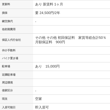
あり 新賃料 1ヶ月
更新料
要 24,500円/2年
損保
-
鍵交換代
他初期費用
その他 その他 初回保証料 家賃等総合計50％
保証人代行会社
月額保証料 900円
仲介手数料
バイク置き場
あり 15,000円
駐車場
近隣駐車場
周辺環境
-
借家区分
空家
現況
即入居可
入居可能日