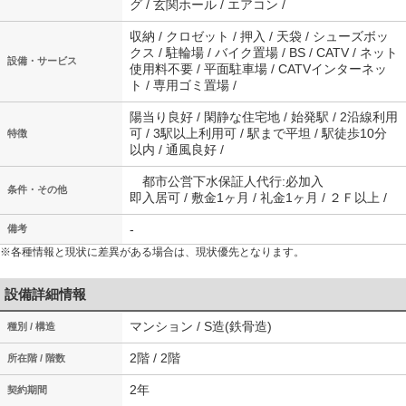
グ / 玄関ホール / エアコン /
収納 / クロゼット / 押入 / 天袋 / シューズボッ
クス / 駐輪場 / バイク置場 / BS / CATV / ネット
設備・サービス
使用料不要 / 平面駐車場 / CATVインターネッ
ト / 専用ゴミ置場 /
陽当り良好 / 閑静な住宅地 / 始発駅 / 2沿線利用
可 / 3駅以上利用可 / 駅まで平坦 / 駅徒歩10分
特徴
以内 / 通風良好 /
都市公営下水保証人代行:必加入
条件・その他
即入居可 / 敷金1ヶ月 / 礼金1ヶ月 / ２Ｆ以上 /
-
備考
※各種情報と現状に差異がある場合は、現状優先となります。
設備詳細情報
マンション / S造(鉄骨造)
種別 / 構造
2階 / 2階
所在階 / 階数
2年
契約期間