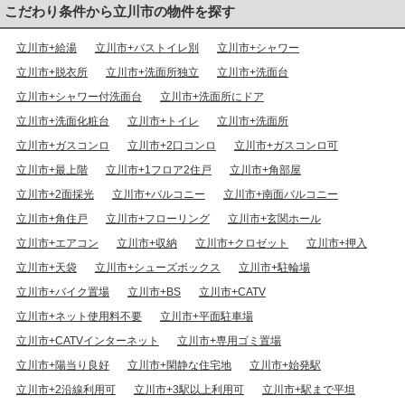
こだわり条件から立川市の物件を探す
立川市+給湯
立川市+バストイレ別
立川市+シャワー
立川市+脱衣所
立川市+洗面所独立
立川市+洗面台
立川市+シャワー付洗面台
立川市+洗面所にドア
立川市+洗面化粧台
立川市+トイレ
立川市+洗面所
立川市+ガスコンロ
立川市+2口コンロ
立川市+ガスコンロ可
立川市+最上階
立川市+1フロア2住戸
立川市+角部屋
立川市+2面採光
立川市+バルコニー
立川市+南面バルコニー
立川市+角住戸
立川市+フローリング
立川市+玄関ホール
立川市+エアコン
立川市+収納
立川市+クロゼット
立川市+押入
立川市+天袋
立川市+シューズボックス
立川市+駐輪場
立川市+バイク置場
立川市+BS
立川市+CATV
立川市+ネット使用料不要
立川市+平面駐車場
立川市+CATVインターネット
立川市+専用ゴミ置場
立川市+陽当り良好
立川市+閑静な住宅地
立川市+始発駅
立川市+2沿線利用可
立川市+3駅以上利用可
立川市+駅まで平坦