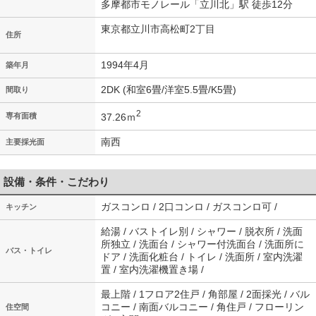
多摩都市モノレール「立川北」駅 徒歩12分
東京都立川市高松町2丁目
住所
1994年4月
築年月
2DK (和室6畳/洋室5.5畳/K5畳)
間取り
2
37.26ｍ
専有面積
南西
主要採光面
設備・条件・こだわり
ガスコンロ / 2口コンロ / ガスコンロ可 /
キッチン
給湯 / バストイレ別 / シャワー / 脱衣所 / 洗面
所独立 / 洗面台 / シャワー付洗面台 / 洗面所に
バス・トイレ
ドア / 洗面化粧台 / トイレ / 洗面所 / 室内洗濯
置 / 室内洗濯機置き場 /
最上階 / 1フロア2住戸 / 角部屋 / 2面採光 / バル
コニー / 南面バルコニー / 角住戸 / フローリン
住空間