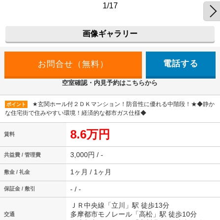
1/17
画像ギャラリー
電話する
空室確認・内見予約はこちらから
★玄関ホール付２ＤＫマンション！防音性に優れる中階段！★◆静か
ポイント
な住宅街で住みやすい環境！経済的な都市ガス仕様◆
8.6万円
賃料
3,000円 / -
共益費 / 管理費
1ヶ月 / 1ヶ月
敷金 / 礼金
- / -
保証金 / 敷引
ＪＲ中央線「立川」駅 徒歩13分
多摩都市モノレール「高松」駅 徒歩10分
交通