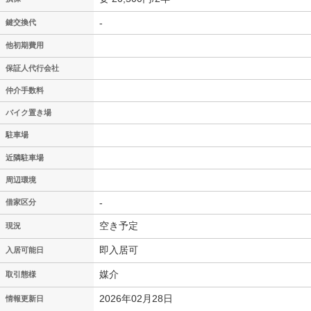
-
鍵交換代
他初期費用
保証人代行会社
仲介手数料
バイク置き場
駐車場
近隣駐車場
周辺環境
-
借家区分
空き予定
現況
即入居可
入居可能日
媒介
取引態様
2026年02月28日
情報更新日