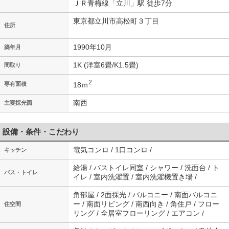
ＪＲ青梅線「立川」駅 徒歩7分
東京都立川市高松町３丁目
住所
1990年10月
築年月
1K (洋室6畳/K1.5畳)
間取り
2
18ｍ
専有面積
南西
主要採光面
設備・条件・こだわり
電気コンロ / 1口コンロ /
キッチン
給湯 / バストイレ同室 / シャワー / 洗面台 / ト
バス・トイレ
イレ / 室内洗濯置 / 室内洗濯機置き場 /
角部屋 / 2面採光 / バルコニー / 南面バルコニ
ー / 南面リビング / 南西向き / 角住戸 / フロー
住空間
リング / 全居室フローリング / エアコン /