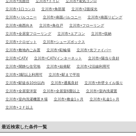
立川市+洗面台
立川市+トイレ
立川市+電気コンロ
立川市+1口コンロ
立川市+角部屋
立川市+2面採光
立川市+バルコニー
立川市+南面バルコニー
立川市+南面リビング
立川市+南西向き
立川市+角住戸
立川市+フローリング
立川市+全居室フローリング
立川市+エアコン
立川市+収納
立川市+クロゼット
立川市+シューズボックス
立川市+敷地内ごみ置
立川市+駐輪場
立川市+光ファイバー
立川市+CATV
立川市+CATVインターネット
立川市+陽当り良好
立川市+閑静な住宅地
立川市+始発駅
立川市+2沿線利用可
立川市+3駅以上利用可
立川市+駅まで平坦
立川市+駅徒歩10分以内
立川市+通風良好
立川市+外壁タイル張り
立川市+全居室洋室
立川市+全居室6畳以上
立川市+室内洗濯置
立川市+室内洗濯機置き場
立川市+敷金1ヶ月
立川市+礼金1ヶ月
立川市+２Ｆ以上
最近検索した条件一覧