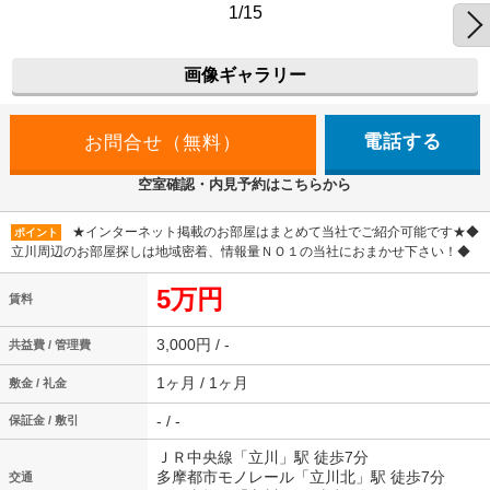
1/15
画像ギャラリー
電話する
空室確認・内見予約はこちらから
★インターネット掲載のお部屋はまとめて当社でご紹介可能です★◆
ポイント
立川周辺のお部屋探しは地域密着、情報量ＮＯ１の当社におまかせ下さい！◆
5万円
賃料
3,000円 / -
共益費 / 管理費
1ヶ月 / 1ヶ月
敷金 / 礼金
- / -
保証金 / 敷引
ＪＲ中央線「立川」駅 徒歩7分
多摩都市モノレール「立川北」駅 徒歩7分
交通