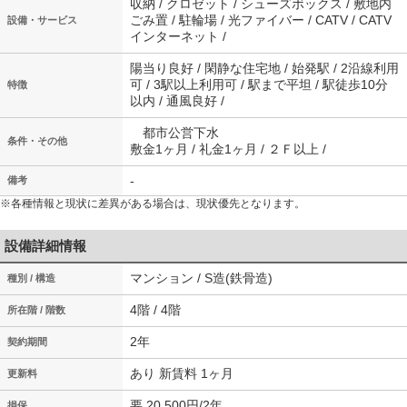
収納 / クロゼット / シューズボックス / 敷地内
ごみ置 / 駐輪場 / 光ファイバー / CATV / CATV
設備・サービス
インターネット /
陽当り良好 / 閑静な住宅地 / 始発駅 / 2沿線利用
可 / 3駅以上利用可 / 駅まで平坦 / 駅徒歩10分
特徴
以内 / 通風良好 /
都市公営下水
条件・その他
敷金1ヶ月 / 礼金1ヶ月 / ２Ｆ以上 /
-
備考
※各種情報と現状に差異がある場合は、現状優先となります。
設備詳細情報
マンション / S造(鉄骨造)
種別 / 構造
4階 / 4階
所在階 / 階数
2年
契約期間
あり 新賃料 1ヶ月
更新料
要 20,500円/2年
損保