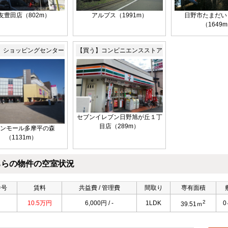
友豊田店（802m）
アルプス（1991m）
日野市たまだい
（1649
】ショッピングセンター
【買う】コンビニエンスストア
セブンイレブン日野旭が丘１丁
目店（289m）
ンモール多摩平の森
（1131m）
ちらの物件の空室状況
番号
賃料
共益費 / 管理費
間取り
専有面積
2
10.5万円
6,000円 / -
1LDK
39.51ｍ