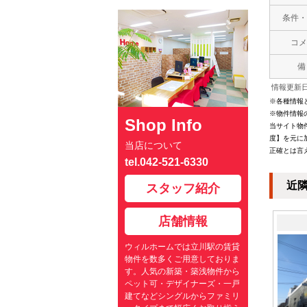
条件・
コメ
備
情報更新日：
※各種情報
※物件情報
Shop Info
当サイト物
度】を元に
当店について
正確とは言
tel.042-521-6330
近
スタッフ紹介
店舗情報
ウィルホームでは立川駅の賃貸
物件を数多くご用意しておりま
す。人気の新築・築浅物件から
ペット可・デザイナーズ・一戸
建てなどシングルからファミリ