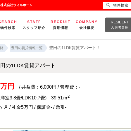
｜株式会社ウィルホーム
物件検索
SEARCH
STAFF
RECRUIT
COMPANY
RESIDENT
入居者専用
物件検索
スタッフ紹介
採用情報
会社概要
豊田の1LDK賃貸アパート！
覧
豊田の賃貸情報一覧
田の1LDK賃貸アパート
.5万円
/ 共益費：6,000円 / 管理費：-
2
(洋室3.8畳/LDK10.7畳) 39.51ｍ
月 / 礼金5万円 / 保証金- / 敷引-