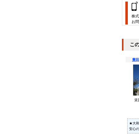
株式
お問
こ
豊田
賃
★大
安心