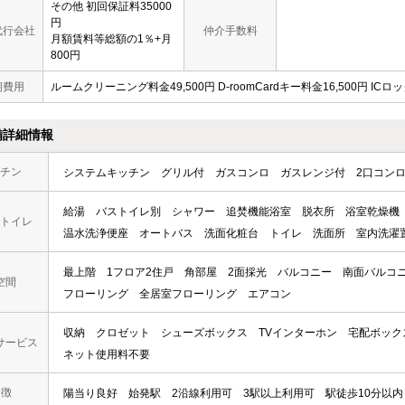
その他 初回保証料35000
円
代行会社
仲介手数料
月額賃料等総額の1％+月
800円
期費用
ルームクリーニング料金49,500円 D-roomCardキー料金16,500円 ICロ
備詳細情報
チン
システムキッチン
グリル付
ガスコンロ
ガスレンジ付
2口コン
給湯
バストイレ別
シャワー
追焚機能浴室
脱衣所
浴室乾燥機
トイレ
温水洗浄便座
オートバス
洗面化粧台
トイレ
洗面所
室内洗濯
最上階
1フロア2住戸
角部屋
2面採光
バルコニー
南面バルコ
空間
フローリング
全居室フローリング
エアコン
収納
クロゼット
シューズボックス
TVインターホン
宅配ボック
サービス
ネット使用料不要
 徴
陽当り良好
始発駅
2沿線利用可
3駅以上利用可
駅徒歩10分以内