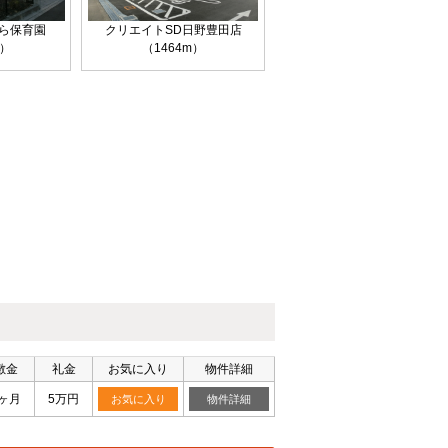
ら保育園
クリエイトSD日野豊田店
m）
（1464m）
敷金
礼金
お気に入り
物件詳細
0ヶ月
5万円
お気に入り
物件詳細