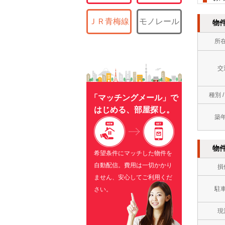
ＪＲ青梅線
モノレール
物
所
交
種別 
「マッチングメール」で
はじめる、部屋探し。
築
物
希望条件にマッチした物件を
自動配信。費用は一切かかり
損
ません、安心してご利用くだ
駐
さい。
現