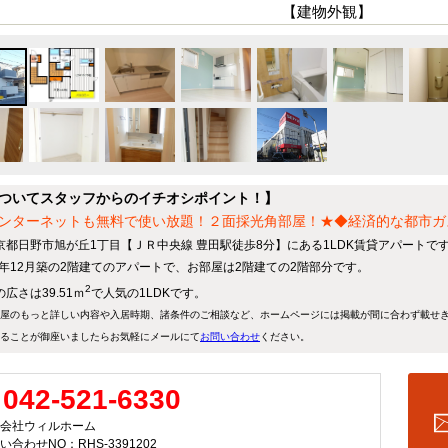
【建物外観】
ついてスタッフからのイチオシポイント！】
ンターネットも無料で使い放題！２面採光角部屋！★◆経済的な都市ガ
京都日野市旭が丘1丁目【ＪＲ中央線 豊田駅徒歩8分】にある1LDK賃貸アパートで
21年12月築の2階建てのアパートで、お部屋は2階建ての2階部分です。
2
広さは39.51ｍ
で人気の1LDKです。
屋のもっと詳しい内容や入居時期、諸条件のご相談など、ホームページには掲載が間に合わず載せ
ることが御座いましたらお気軽にメールにて
お問い合わせ
ください。
042-521-6330
会社ウィルホーム
い合わせNO：RHS-3391202