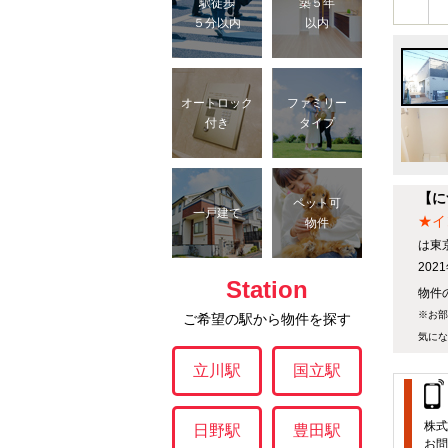
駅徒歩
築５年
５分以内
以内
オートロック
ファミリー
付き
タイプ
【に
ペット可
一戸建て
★イ
物件
は東
20
Station
物件の
※お部
ご希望の駅から物件を探す
気にな
立川駅
国立駅
株式
日野駅
豊田駅
お問