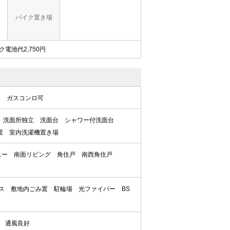
バイク置き場
ック電池代2,750円
ロ
ガスコンロ可
洗面所独立
洗面台
シャワー付洗面台
置
室内洗濯機置き場
ニー
南面リビング
角住戸
南西角住戸
ス
敷地内ごみ置
駐輪場
光ファイバー
BS
通風良好