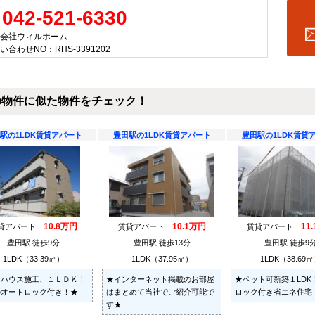
042-521-6330
会社ウィルホーム
い合わせNO：RHS-3391202
の物件に似た物件をチェック！
駅の1LDK賃貸アパート
豊田駅の1LDK賃貸アパート
豊田駅の1LDK賃貸
10.8万円
10.1万円
11
貸アパート
賃貸アパート
賃貸アパート
豊田駅 徒歩9分
豊田駅 徒歩13分
豊田駅 徒歩9
1LDK（33.39㎡）
1LDK（37.95㎡）
1LDK（38.69
和ハウス施工、１ＬＤＫ！
★インターネット掲載のお部屋
★ペット可新築１LDK
のオートロック付き！★
はまとめて当社でご紹介可能で
ロック付き省エネ住宅
す★