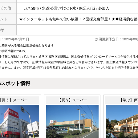
その他
ガス:都市 / 水道:公営 / 排水:下水 / 保証人代行:必加入
ント
★インターネットも無料で使い放題！２面採光角部屋！★◆経済的な都
 考
-
2026年07月31日
次回更新予定日：2026年08
と差異がある場合は現況優先となります
の学区情報について
件情報に記載されております通学区域(学区)情報は、国土数値情報ダウンロードサービスが提供する小学
加工したものですので、記載情報が現在の学区域と異なる場合がございます。国土数値情報ダウンロ
えません。また、通学区域(学区)は毎年見直しの対象となりますので、そちらを踏まえ学区情報は参
隣スポット情報
【買う】スーパー
【買う】スーパー
【学ぶ】保