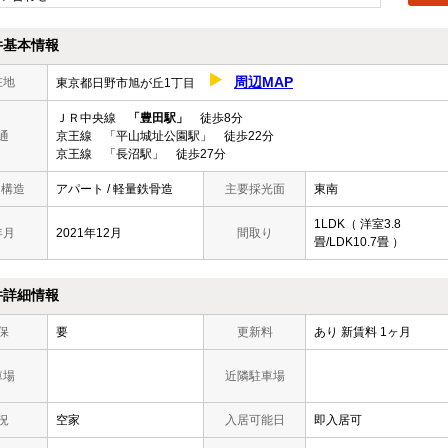
件基本情報
周辺MAP
在地
東京都日野市旭が丘1丁目
ＪＲ中央線
「豊田駅」
徒歩8分
通
京王線 「平山城址公園駅」 徒歩22分
京王線 「長沼駅」 徒歩27分
/ 構造
アパート / 軽量鉄骨造
主要採光面
東南
1LDK（ 洋室3.8
年月
2021年12月
間取り
畳/LDK10.7畳 ）
件詳細情報
保
要
更新料
あり 新賃料 1ヶ月
車場
近隣駐車場
況
空家
入居可能日
即入居可