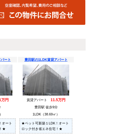
アパート
豊田駅の1LDK賃貸アパート
.1万円
11.5万円
賃貸アパート
分
豊田駅 徒歩9分
㎡）
1LDK（38.69㎡）
！オート
★ペット可新築１LDK！オート
！★
ロック付き省エネ住宅！★