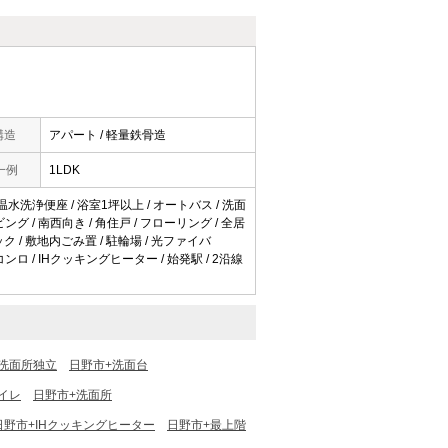
構造
アパート / 軽量鉄骨造
一例
1LDK
 温水洗浄便座 / 浴室1坪以上 / オートバス / 洗面
リビング / 南西向き / 角住戸 / フローリング / 全居
ック / 敷地内ごみ置 / 駐輪場 / 光ファイバ
コンロ / IHクッキングヒーター / 始発駅 / 2沿線
洗面所独立
日野市+洗面台
イレ
日野市+洗面所
日野市+IHクッキングヒーター
日野市+最上階