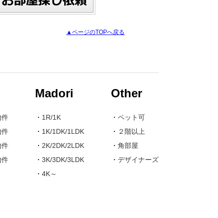
▲ページのTOPへ戻る
Madori
Other
物件
・
1R/1K
・
ペット可
物件
・
1K/1DK/1LDK
・
２階以上
物件
・
2K/2DK/2LDK
・
角部屋
物件
・
3K/3DK/3LDK
・
デザイナーズ
・
4K～