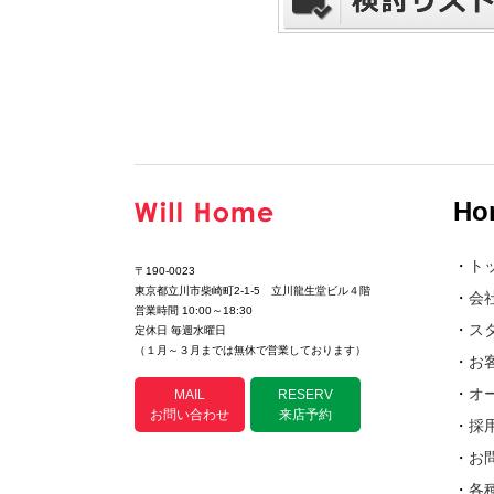
Ho
・
ト
〒190-0023
東京都立川市柴崎町2-1-5 立川龍生堂ビル４階
・
会
営業時間 10:00～18:30
・
ス
定休日 毎週水曜日
（１月～３月までは無休で営業しております）
・
お
・
オ
MAIL
RESERV
お問い合わせ
来店予約
・
採
・
お
・
各