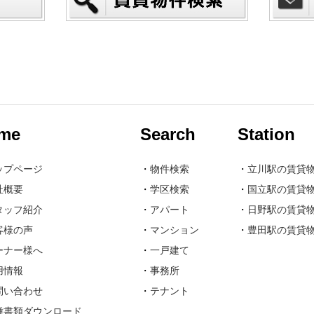
me
Search
Station
ップページ
・
物件検索
・
立川駅の賃貸
社概要
・
学区検索
・
国立駅の賃貸
タッフ紹介
・
アパート
・
日野駅の賃貸
客様の声
・
マンション
・
豊田駅の賃貸
ーナー様へ
・
一戸建て
用情報
・
事務所
問い合わせ
・
テナント
種書類ダウンロード