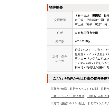
物件概要
ＪＲ中央線
豊田駅
徒歩
交通機関
京王線 平山城址公園 徒
京王線 南平 徒歩18分
住所
東京都日野市豊田
築年数
2014年10月
給湯 / バストイレ別 / シャ
化粧台 / トイレ / 洗面所 /
設備・条件
室フローリング / エアコン /
の一例
ー / BS / CATV / 
利用可 / 3駅以上利用可 / 
こだわり条件から日野市の物件を探
日野市+給湯
日野市+バストイレ別
日野
日野市+シャワー付洗面台
日野市+温水洗
日野市+浴室1.6x2.0m以上
日野市+システ