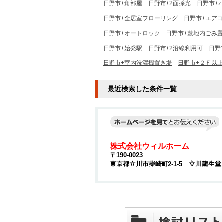
日野市+角部屋
日野市+2面採光
日野市+
日野市+全居室フローリング
日野市+エア
日野市+オートロック
日野市+敷地内ごみ
日野市+始発駅
日野市+2沿線利用可
日野
日野市+室内洗濯機置き場
日野市+２Ｆ以
最近検索した条件一覧
株式会社ウィルホーム
〒190-0023
東京都立川市柴崎町2-1-5 立川龍生