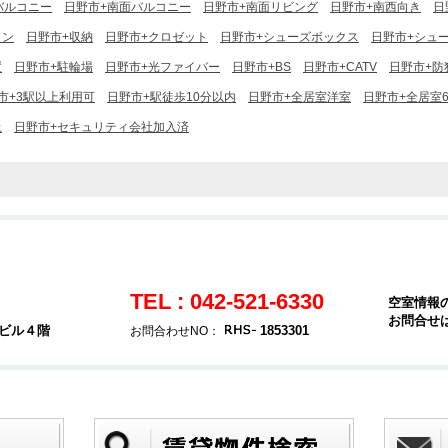
バルコニー
日野市+南面バルコニー
日野市+南面リビング
日野市+南西向き
日
コン
日野市+収納
日野市+クロゼット
日野市+シューズボックス
日野市+シュー
置
日野市+駐輪場
日野市+光ファイバー
日野市+BS
日野市+CATV
日野市+防
市+3駅以上利用可
日野市+駅徒歩10分以内
日野市+全居室洋室
日野市+全居室
上
日野市+セキュリティ会社加入済
TEL : 042-521-6330
空室情報
お問合せ
堂ビル４階
1853301
お問合わせNO：