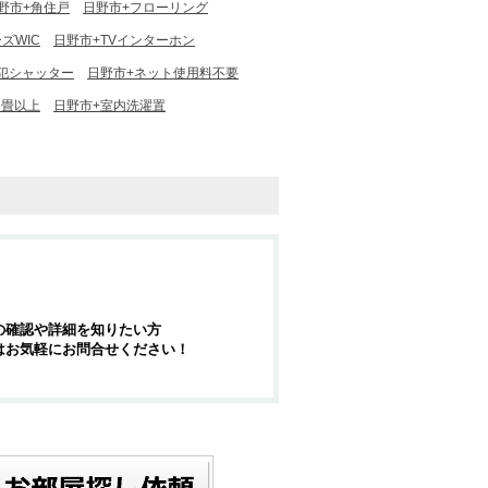
野市+角住戸
日野市+フローリング
ズWIC
日野市+TVインターホン
犯シャッター
日野市+ネット使用料不要
6畳以上
日野市+室内洗濯置
の確認や詳細を知りたい方
はお気軽にお問合せください！