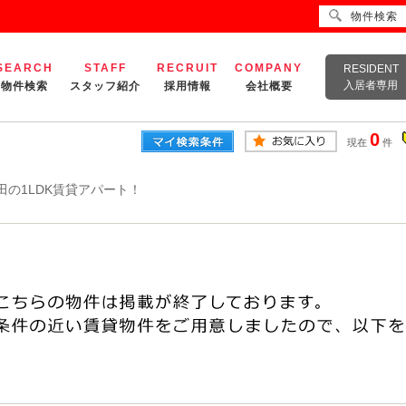
物件検索
SEARCH
STAFF
RECRUIT
COMPANY
RESIDENT
入居者専用
物件検索
スタッフ紹介
採用情報
会社概要
0
現在
件
田の1LDK賃貸アパート！