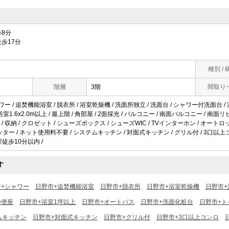
8分
歩17分
種別 / 
階層
3階
間取り
ワー / 追焚機能浴室 / 脱衣所 / 浴室乾燥機 / 洗面所独立 / 洗面台 / シャワー付洗面台 /
 浴室1.6x2.0m以上 / 最上階 / 角部屋 / 2面採光 / バルコニー / 南面バルコニー / 南面
 収納 / クロゼット / シューズボックス / シューズWIC / TVインターホン / オートロ
防犯シャッター / ネット使用料不要 / システムキッチン / 対面式キッチン / グリル付 / 3口以上
駅徒歩10分以内 /
す
市+シャワー
日野市+追焚機能浴室
日野市+脱衣所
日野市+浴室乾燥機
日野市+
浄便座
日野市+浴室1坪以上
日野市+オートバス
日野市+洗面化粧台
日野市+ト
ムキッチン
日野市+対面式キッチン
日野市+グリル付
日野市+3口以上コンロ