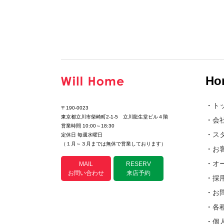
Ho
・
ト
〒190-0023
東京都立川市柴崎町2-1-5 立川龍生堂ビル４階
・
会
営業時間 10:00～18:30
・
ス
定休日 毎週水曜日
（１月～３月までは無休で営業しております）
・
お
・
オ
MAIL
RESERV
お問い合わせ
来店予約
・
採
・
お
・
各
・
個