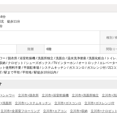
8分
北 徒歩11分
分
種別 / 
階層
6階
間取り
ワー / 脱衣所 / 浴室乾燥機 / 洗面所独立 / 洗面台 / 温水洗浄便座 / 洗面化粧台 / トイレ
収納 / クロゼット / シューズボックス / TVインターホン / オートロック / エレベーター 
ット使用料不要 / 平面駐車場 / システムキッチン / ガスコンロ / ガスレンジ付 / 2口コンロ
/ 駅まで平坦 / 平坦地 / 駅徒歩10分以内 /
す
市+シャワー
立川市+脱衣所
立川市+浴室乾燥機
立川市+洗面所独立
立川市+洗
+洗面所
立川市+システムキッチン
立川市+ガスコンロ
立川市+ガスレンジ付
立川市+全居室フローリング
立川市+エアコン
立川市+収納
立川市+クロゼッ