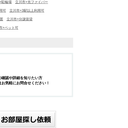
+駐輪場
立川市+光ファイバー
用可
立川市+3駅以上利用可
置
立川市+分譲賃貸
市+ペット可
の確認や詳細を知りたい方
はお気軽にお問合せください！