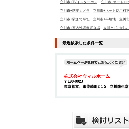
立川市+TVインターホン
立川市+オートロ
立川市+防犯カメラ
立川市+ネット使用料
立川市+駅まで平坦
立川市+平坦地
立川市
立川市+室内洗濯機置き場
立川市+礼金1ヶ
最近検索した条件一覧
株式会社ウィルホーム
〒190-0023
東京都立川市柴崎町2-1-5 立川龍生