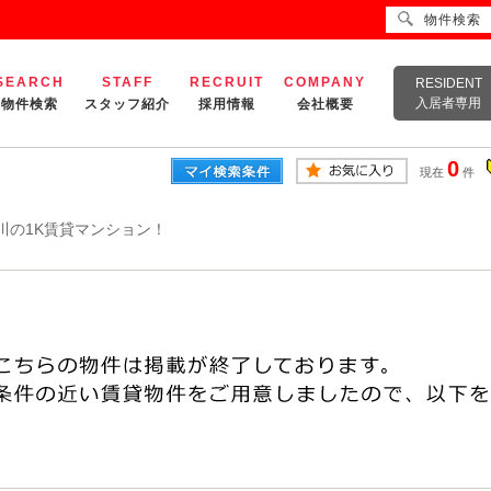
物件検索
SEARCH
STAFF
RECRUIT
COMPANY
RESIDENT
入居者専用
物件検索
スタッフ紹介
採用情報
会社概要
0
現在
件
川の1K賃貸マンション！