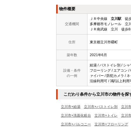
物件概要
ＪＲ中央線
立川駅
徒歩
交通機関
多摩都市モノレール 立川
ＪＲ南武線 立川 徒歩8
住所
東京都立川市曙町
築年数
2021年6月
給湯 / バストイレ別 / シャ
設備・条件
フローリング / エアコン / 
の一例
ァイバー / 防犯カメラ / ネ
沿線利用可 / 3駅以上利用可 
こだわり条件から立川市の物件を探
立川市+給湯
立川市+バストイレ別
立川
立川市+洗面化粧台
立川市+トイレ
立川市
立川市+バルコニー
立川市+フローリング