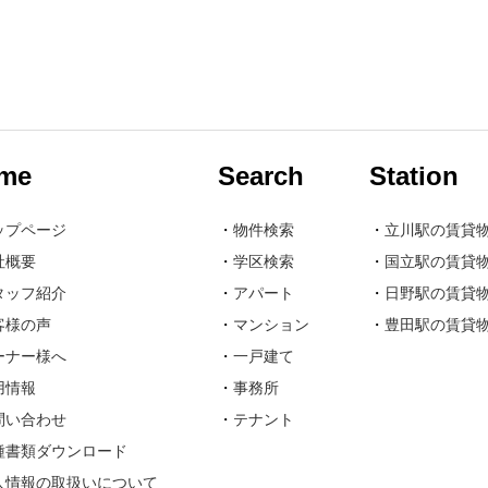
me
Search
Station
ップページ
・
物件検索
・
立川駅の賃貸
社概要
・
学区検索
・
国立駅の賃貸
タッフ紹介
・
アパート
・
日野駅の賃貸
客様の声
・
マンション
・
豊田駅の賃貸
ーナー様へ
・
一戸建て
用情報
・
事務所
問い合わせ
・
テナント
種書類ダウンロード
人情報の取扱いについて