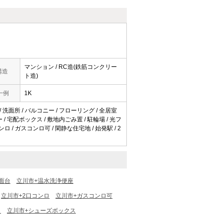
マンション / RC造(鉄筋コンクリー
構造
ト造)
一例
1K
 / 洗面所 / バルコニー / フローリング / 全居室
/ 宅配ボックス / 敷地内ごみ置 / 駐輪場 / 光フ
 / ガスコンロ可 / 閑静な住宅地 / 始発駅 / 2
面台
立川市+温水洗浄便座
立川市+2口コンロ
立川市+ガスコンロ可
ト
立川市+シューズボックス