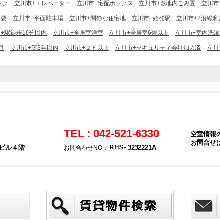
ック
立川市+エレベーター
立川市+宅配ボックス
立川市+敷地内ごみ置
立川市
不要
立川市+平面駐車場
立川市+閑静な住宅地
立川市+始発駅
立川市+2沿線利
+駅徒歩10分以内
立川市+全居室洋室
立川市+全居室6畳以上
立川市+室内洗濯
月
立川市+築3年以内
立川市+２Ｆ以上
立川市+セキュリティ会社加入済
立川
TEL : 042-521-6330
空室情報
お問合せ
堂ビル４階
3232221A
お問合わせNO：