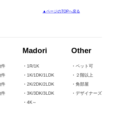
▲ページのTOPへ戻る
Madori
Other
物件
・
1R/1K
・
ペット可
物件
・
1K/1DK/1LDK
・
２階以上
物件
・
2K/2DK/2LDK
・
角部屋
物件
・
3K/3DK/3LDK
・
デザイナーズ
・
4K～