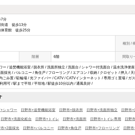
7分
街道 徒歩13分
体育館 徒歩25分
種別 / 
階層
6階
間取り
ワー / 追焚機能浴室 / 脱衣所 / 洗面所独立 / 洗面台 / シャワー付洗面台 / 温水洗浄便座 
 2面採光 / バルコニー / 角住戸 / フローリング / エアコン / 収納 / クロゼット / 押入 /
内ごみ置 / 駐輪場 / 光ファイバー / CATV / CATVインターネット / 専用ゴミ置場 / ガ
上利用可 / 駅まで平坦 / 平坦地 / 駅徒歩10分以内 / 通風良好 /
す
市+シャワー
日野市+追焚機能浴室
日野市+脱衣所
日野市+洗面所独立
日野市+
日野市+洗面化粧台
日野市+トイレ
日野市+洗面所
日野市+トイレ専用
日野
市+2面採光
日野市+バルコニー
日野市+角住戸
日野市+フローリング
日野市