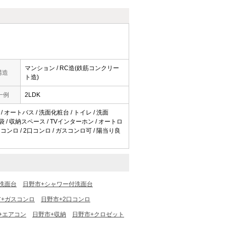
マンション / RC造(鉄筋コンクリー
構造
ト造)
一例
2LDK
/ オートバス / 洗面化粧台 / トイレ / 洗面
 天袋 / 収納スペース / TVインターホン / オートロ
スコンロ / 2口コンロ / ガスコンロ可 / 陽当り良
洗面台
日野市+シャワー付洗面台
市+ガスコンロ
日野市+2口コンロ
+エアコン
日野市+収納
日野市+クロゼット