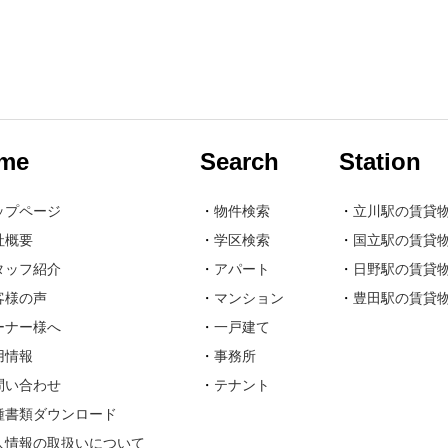
me
Search
Station
ップページ
・
物件検索
・
立川駅の賃貸
社概要
・
学区検索
・
国立駅の賃貸
タッフ紹介
・
アパート
・
日野駅の賃貸
客様の声
・
マンション
・
豊田駅の賃貸
ーナー様へ
・
一戸建て
用情報
・
事務所
問い合わせ
・
テナント
種書類ダウンロード
人情報の取扱いについて