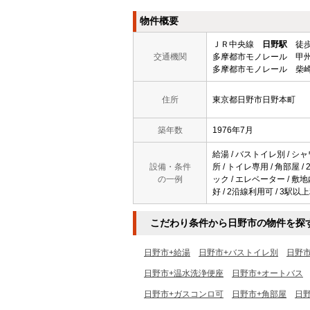
物件概要
ＪＲ中央線
日野駅
徒歩
交通機関
多摩都市モノレール 甲州
多摩都市モノレール 柴崎
住所
東京都日野市日野本町
築年数
1976年7月
給湯 / バストイレ別 / シャ
設備・条件
所 / トイレ専用 / 角部屋 /
の一例
ック / エレベーター / 敷地
好 / 2沿線利用可 / 3駅以
こだわり条件から日野市の物件を探
日野市+給湯
日野市+バストイレ別
日野
日野市+温水洗浄便座
日野市+オートバス
日野市+ガスコンロ可
日野市+角部屋
日野