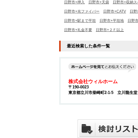
日野市+押入
日野市+天袋
日野市+収納ス
日野市+光ファイバー
日野市+CATV
日野
日野市+駅まで平坦
日野市+平坦地
日野市
日野市+礼金不要
日野市+２Ｆ以上
最近検索した条件一覧
株式会社ウィルホーム
〒190-0023
東京都立川市柴崎町2-1-5 立川龍生