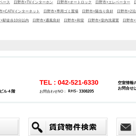
ペース
日野市+TVインターホン
日野市+オートロック
日野市+エレベーター
市+CATVインターネット
日野市+専用ゴミ置場
日野市+陽当り良好
日野市+2
+駅徒歩10分以内
日野市+通風良好
日野市+和室
日野市+室内洗濯置
日野市
TEL : 042-521-6330
空室情報
お問合せ
堂ビル４階
3308205
お問合わせNO：