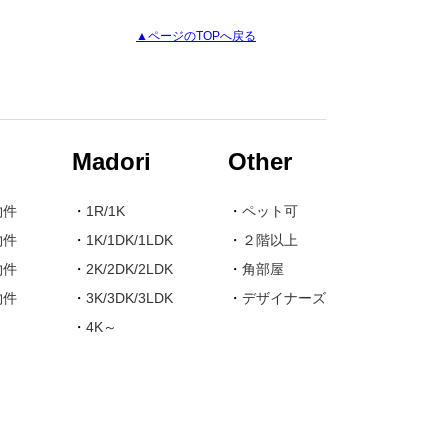
▲ページのTOPへ戻る
Madori
Other
物件
・
1R/1K
・
ペット可
物件
・
1K/1DK/1LDK
・
２階以上
物件
・
2K/2DK/2LDK
・
角部屋
物件
・
3K/3DK/3LDK
・
デザイナーズ
・
4K～