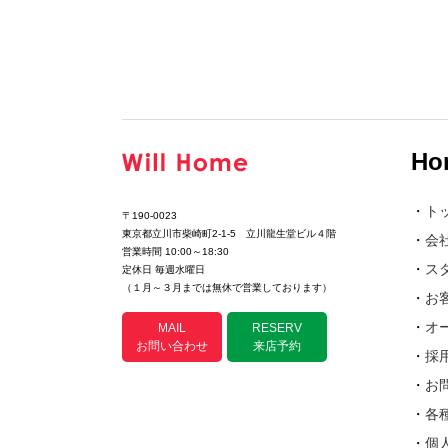
Ho
・
ト
〒190-0023
東京都立川市柴崎町2-1-5 立川龍生堂ビル４階
・
会
営業時間 10:00～18:30
・
ス
定休日 毎週水曜日
（１月～３月までは無休で営業しております）
・
お
・
オ
MAIL
RESERV
お問い合わせ
来店予約
・
採
・
お
・
各
・
個