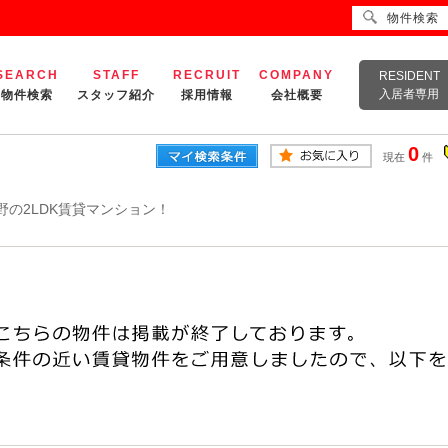
物件検索
SEARCH
STAFF
RECRUIT
COMPANY
RESIDENT
入居者専用
物件検索
スタッフ紹介
採用情報
会社概要
0
現在
件
野の2LDK賃貸マンション！