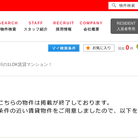
物件検索
SEARCH
STAFF
RECRUIT
COMPANY
RESIDENT
入居者専用
物件検索
スタッフ紹介
採用情報
会社概要
0
現在
件
川の1LDK賃貸マンション！