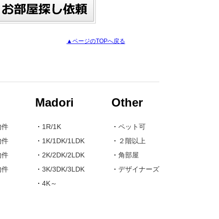
▲ページのTOPへ戻る
Madori
Other
物件
・
1R/1K
・
ペット可
物件
・
1K/1DK/1LDK
・
２階以上
物件
・
2K/2DK/2LDK
・
角部屋
物件
・
3K/3DK/3LDK
・
デザイナーズ
・
4K～