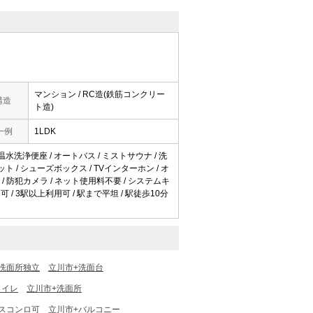
マンション / RC造(鉄筋コンクリー
構造
ト造)
一例
1LDK
 温水洗浄便座 / オートバス / ミストサウナ / 洗
ゼット / シューズボックス / TVインターホン / オ
TV / 防犯カメラ / ネット使用料不要 / システムキ
可 / 3駅以上利用可 / 駅まで平坦 / 駅徒歩10分
洗面所独立
立川市+洗面台
トイレ
立川市+洗面所
スコンロ可
立川市+バルコニー