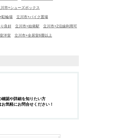
立川市+シューズボックス
+駐輪場
立川市+バイク置場
当り良好
立川市+始発駅
立川市+2沿線利用可
居室洋室
立川市+全居室6畳以上
の確認や詳細を知りたい方
はお気軽にお問合せください！