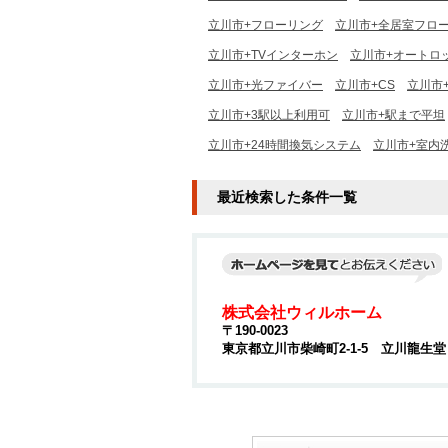
立川市+フローリング
立川市+全居室フロ
立川市+TVインターホン
立川市+オートロ
立川市+光ファイバー
立川市+CS
立川市+
立川市+3駅以上利用可
立川市+駅まで平坦
立川市+24時間換気システム
立川市+室内
最近検索した条件一覧
株式会社ウィルホーム
〒190-0023
東京都立川市柴崎町2-1-5 立川龍生