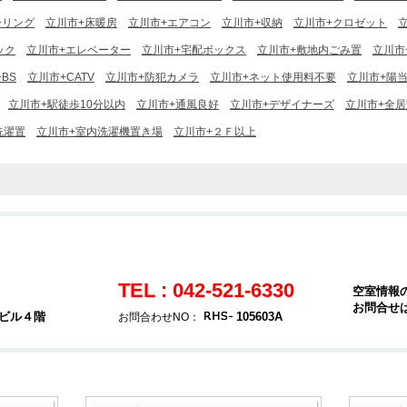
ーリング
立川市+床暖房
立川市+エアコン
立川市+収納
立川市+クロゼット
ック
立川市+エレベーター
立川市+宅配ボックス
立川市+敷地内ごみ置
立川市
BS
立川市+CATV
立川市+防犯カメラ
立川市+ネット使用料不要
立川市+陽
立川市+駅徒歩10分以内
立川市+通風良好
立川市+デザイナーズ
立川市+全
洗濯置
立川市+室内洗濯機置き場
立川市+２Ｆ以上
TEL : 042-521-6330
空室情報
お問合せ
堂ビル４階
105603A
お問合わせNO：