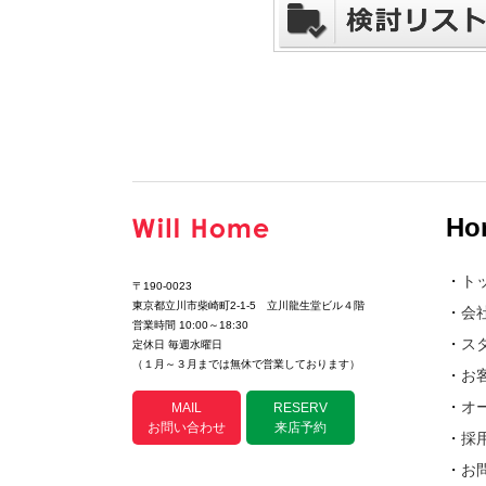
Ho
・
ト
〒190-0023
東京都立川市柴崎町2-1-5 立川龍生堂ビル４階
・
会
営業時間 10:00～18:30
・
ス
定休日 毎週水曜日
（１月～３月までは無休で営業しております）
・
お
・
オ
MAIL
RESERV
お問い合わせ
来店予約
・
採
・
お