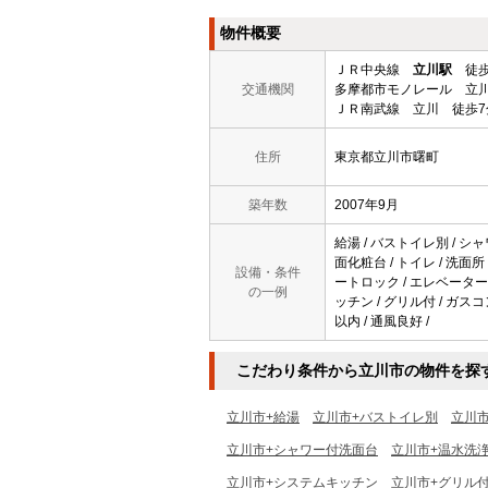
物件概要
ＪＲ中央線
立川駅
徒歩
交通機関
多摩都市モノレール 立川
ＪＲ南武線 立川 徒歩7
住所
東京都立川市曙町
築年数
2007年9月
給湯 / バストイレ別 / シャ
面化粧台 / トイレ / 洗面所
設備・条件
ートロック / エレベーター /
の一例
ッチン / グリル付 / ガスコ
以内 / 通風良好 /
こだわり条件から立川市の物件を探
立川市+給湯
立川市+バストイレ別
立川
立川市+シャワー付洗面台
立川市+温水洗
立川市+システムキッチン
立川市+グリル