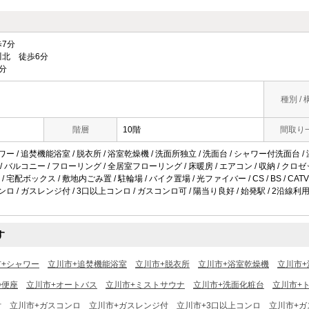
7分
北 徒歩6分
分
種別 / 
階層
10階
間取り
ワー / 追焚機能浴室 / 脱衣所 / 浴室乾燥機 / 洗面所独立 / 洗面台 / シャワー付洗面台 /
 / バルコニー / フローリング / 全居室フローリング / 床暖房 / エアコン / 収納 / クロ
 宅配ボックス / 敷地内ごみ置 / 駐輪場 / バイク置場 / 光ファイバー / CS / BS / CA
ンロ / ガスレンジ付 / 3口以上コンロ / ガスコンロ可 / 陽当り良好 / 始発駅 / 2沿線利用
す
市+シャワー
立川市+追焚機能浴室
立川市+脱衣所
立川市+浴室乾燥機
立川市+
浄便座
立川市+オートバス
立川市+ミストサウナ
立川市+洗面化粧台
立川市+
付
立川市+ガスコンロ
立川市+ガスレンジ付
立川市+3口以上コンロ
立川市+ガ