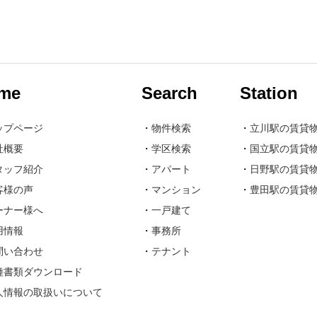
me
Search
Station
ップページ
・
物件検索
・
立川駅の賃貸
社概要
・
学区検索
・
国立駅の賃貸
タッフ紹介
・
アパート
・
日野駅の賃貸
客様の声
・
マンション
・
豊田駅の賃貸
ーナー様へ
・
一戸建て
用情報
・
事務所
問い合わせ
・
テナント
種書類ダウンロード
人情報の取扱いについて