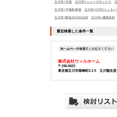
立川市+天袋
立川市+シューズボックス
立川市+平面駐車場
立川市+CATVインタ
立川市+駅徒歩10分以内
立川市+通風良好
最近検索した条件一覧
株式会社ウィルホーム
〒190-0023
東京都立川市柴崎町2-1-5 立川龍生