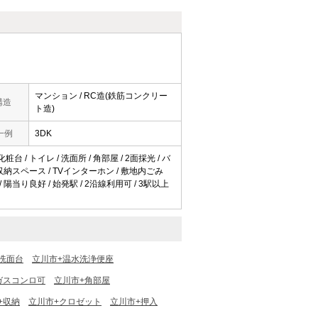
マンション / RC造(鉄筋コンクリー
構造
ト造)
一例
3DK
台 / トイレ / 洗面所 / 角部屋 / 2面採光 / バ
/ 収納スペース / TVインターホン / 敷地内ごみ
/ 陽当り良好 / 始発駅 / 2沿線利用可 / 3駅以上
洗面台
立川市+温水洗浄便座
ガスコンロ可
立川市+角部屋
+収納
立川市+クロゼット
立川市+押入