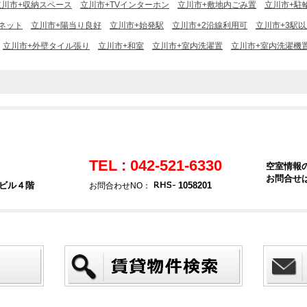
立川市+収納スペース
立川市+TVインターホン
立川市+敷地内ごみ置
立川市+駐
ーネット
立川市+陽当り良好
立川市+始発駅
立川市+2沿線利用可
立川市+3駅
立川市+外壁タイル張り
立川市+和室
立川市+室内洗濯置
立川市+室内洗濯機
TEL : 042-521-6330
空室情報
お問合せ
堂ビル４階
1058201
お問合わせNO：