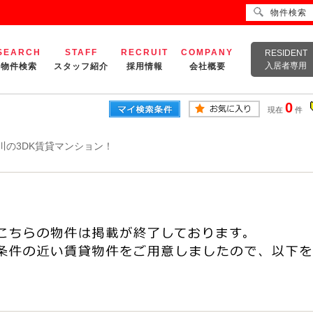
物件検索
SEARCH
STAFF
RECRUIT
COMPANY
RESIDENT
入居者専用
物件検索
スタッフ紹介
採用情報
会社概要
0
現在
件
川の3DK賃貸マンション！