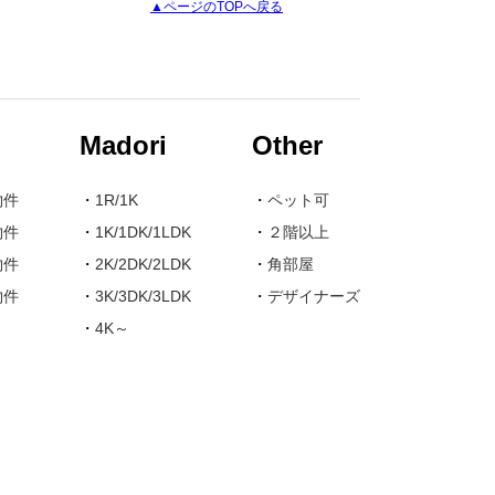
▲ページのTOPへ戻る
Madori
Other
物件
・
1R/1K
・
ペット可
物件
・
1K/1DK/1LDK
・
２階以上
物件
・
2K/2DK/2LDK
・
角部屋
物件
・
3K/3DK/3LDK
・
デザイナーズ
・
4K～