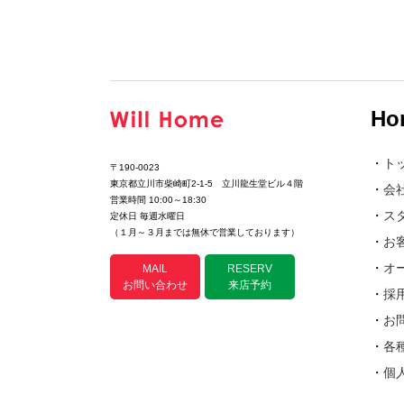
Ho
・
ト
〒190-0023
東京都立川市柴崎町2-1-5 立川龍生堂ビル４階
・
会
営業時間 10:00～18:30
・
ス
定休日 毎週水曜日
（１月～３月までは無休で営業しております）
・
お
・
オ
MAIL
RESERV
お問い合わせ
来店予約
・
採
・
お
・
各
・
個