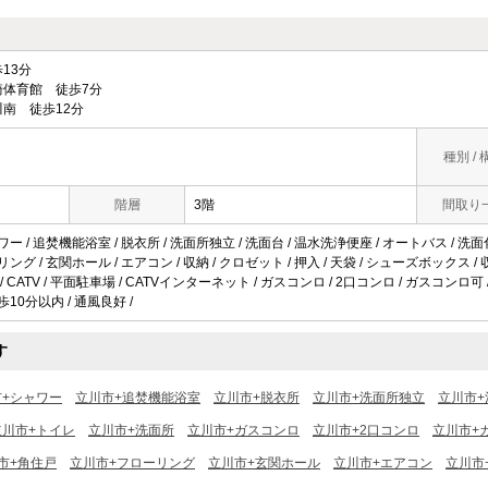
13分
体育館 徒歩7分
南 徒歩12分
種別 / 
階層
3階
間取り
ー / 追焚機能浴室 / 脱衣所 / 洗面所独立 / 洗面台 / 温水洗浄便座 / オートバス / 洗面化粧
リング / 玄関ホール / エアコン / 収納 / クロゼット / 押入 / 天袋 / シューズボックス 
/ CATV / 平面駐車場 / CATVインターネット / ガスコンロ / 2口コンロ / ガスコンロ可 
歩10分以内 / 通風良好 /
す
市+シャワー
立川市+追焚機能浴室
立川市+脱衣所
立川市+洗面所独立
立川市+
立川市+トイレ
立川市+洗面所
立川市+ガスコンロ
立川市+2口コンロ
立川市+
市+角住戸
立川市+フローリング
立川市+玄関ホール
立川市+エアコン
立川市