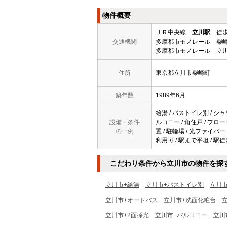
物件概要
ＪＲ中央線
立川駅
徒歩
交通機関
多摩都市モノレール 柴崎
多摩都市モノレール 立川
住所
東京都立川市柴崎町
築年数
1989年6月
給湯 / バストイレ別 / シャワ
設備・条件
ルコニー / 角住戸 / フロー
の一例
置 / 駐輪場 / 光ファイバー 
利用可 / 駅まで平坦 / 駅徒
こだわり条件から立川市の物件を探
立川市+給湯
立川市+バストイレ別
立川
立川市+オートバス
立川市+洗面化粧台
立川市+2面採光
立川市+バルコニー
立川