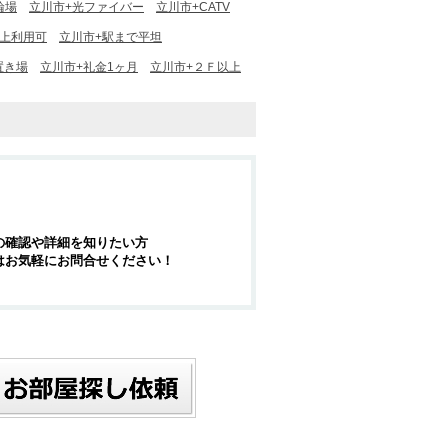
輪場
立川市+光ファイバー
立川市+CATV
以上利用可
立川市+駅まで平坦
置き場
立川市+礼金1ヶ月
立川市+２Ｆ以上
の確認や詳細を知りたい方
はお気軽にお問合せください！