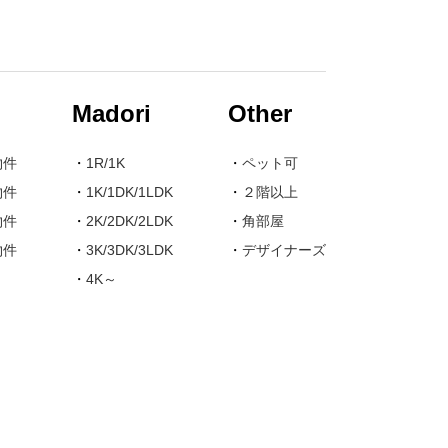
Madori
Other
物件
・
1R/1K
・
ペット可
物件
・
1K/1DK/1LDK
・
２階以上
物件
・
2K/2DK/2LDK
・
角部屋
物件
・
3K/3DK/3LDK
・
デザイナーズ
・
4K～