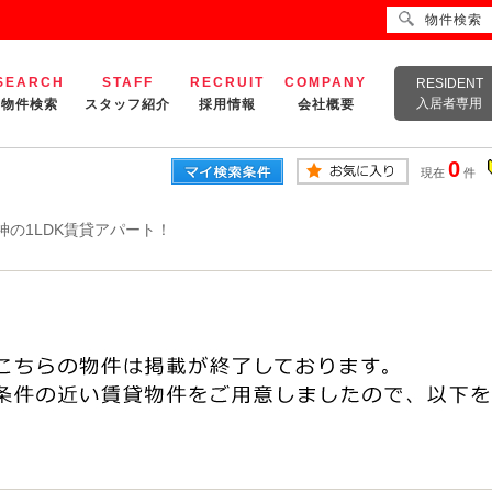
物件検索
SEARCH
STAFF
RECRUIT
COMPANY
RESIDENT
入居者専用
物件検索
スタッフ紹介
採用情報
会社概要
0
現在
件
神の1LDK賃貸アパート！