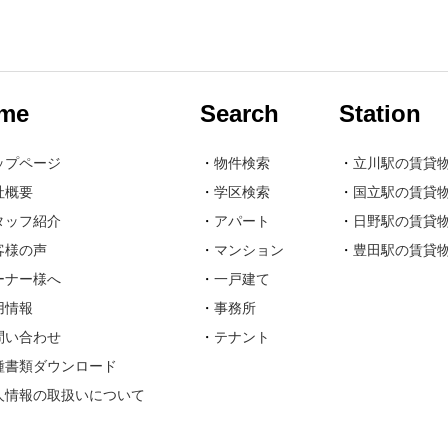
me
Search
Station
ップページ
・
物件検索
・
立川駅の賃貸
社概要
・
学区検索
・
国立駅の賃貸
タッフ紹介
・
アパート
・
日野駅の賃貸
客様の声
・
マンション
・
豊田駅の賃貸
ーナー様へ
・
一戸建て
用情報
・
事務所
問い合わせ
・
テナント
種書類ダウンロード
人情報の取扱いについて