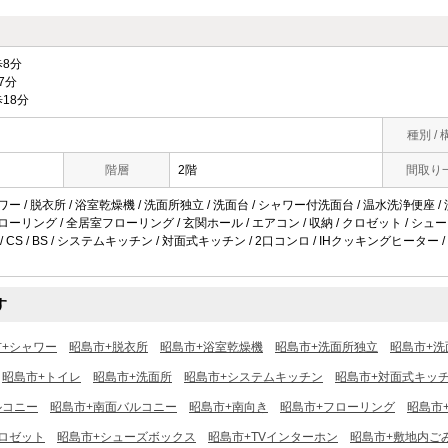
8分
7分
18分
種別 / 
階層
2階
間取り
ワー / 脱衣所 / 浴室乾燥機 / 洗面所独立 / 洗面台 / シャワー付洗面台 / 温水洗浄便座 / 
フローリング / 全居室フローリング / 玄関ホール / エアコン / 収納 / クロゼット / シ
 / CS / BS / システムキッチン / 対面式キッチン / 2口コンロ / IHクッキングヒーター 
す
市+シャワー
昭島市+脱衣所
昭島市+浴室乾燥機
昭島市+洗面所独立
昭島市+洗
昭島市+トイレ
昭島市+洗面所
昭島市+システムキッチン
昭島市+対面式キッ
ルコニー
昭島市+南面バルコニー
昭島市+南向き
昭島市+フローリング
昭島市
ロゼット
昭島市+シューズボックス
昭島市+TVインターホン
昭島市+敷地内ご