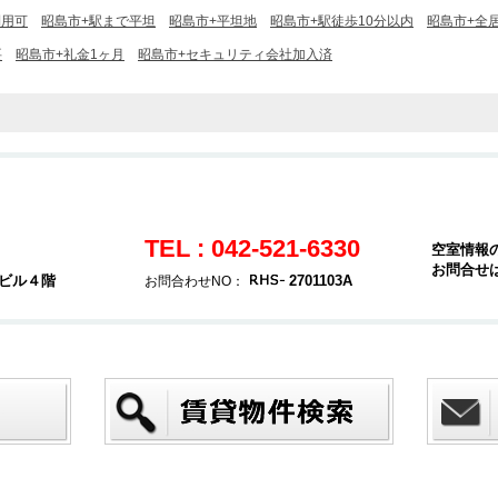
利用可
昭島市+駅まで平坦
昭島市+平坦地
昭島市+駅徒歩10分以内
昭島市+全
要
昭島市+礼金1ヶ月
昭島市+セキュリティ会社加入済
TEL : 042-521-6330
空室情報
お問合せ
堂ビル４階
2701103A
お問合わせNO：