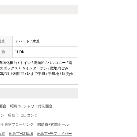
構造
アパート / 木造
一例
1LDK
洗面化粧台 / トイレ / 洗面所 / バルコニー / 南
ューズボックス / TVインターホン / 敷地内ごみ
/ 3駅以上利用可 / 駅まで平坦 / 平坦地 / 駅徒歩
面台
昭島市+シャワー付洗面台
チン
昭島市+2口コンロ
+全居室フローリング
昭島市+玄関ホール
み置
昭島市+駐輪場
昭島市+光ファイバー