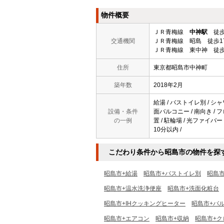
物件概要
ＪＲ青梅線
中神駅
徒歩
交通機関
ＪＲ青梅線 昭島 徒歩1
ＪＲ青梅線 東中神 徒歩
住所
東京都昭島市中神町
築年数
2018年2月
給湯 / バストイレ別 / シャ
設備・条件
面バルコニー / 南向き / 
の一例
置 / 駐輪場 / 光ファイバー
10分以内 /
こだわり条件から昭島市の物件を探
昭島市+給湯
昭島市+バストイレ別
昭島
昭島市+温水洗浄便座
昭島市+洗面化粧台
昭島市+IHクッキングヒーター
昭島市+バ
昭島市+エアコン
昭島市+収納
昭島市+ク