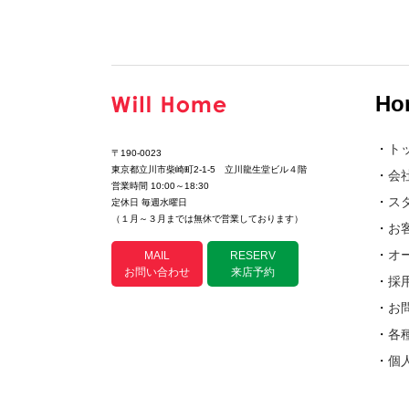
Ho
・
ト
〒190-0023
東京都立川市柴崎町2-1-5 立川龍生堂ビル４階
・
会
営業時間 10:00～18:30
・
ス
定休日 毎週水曜日
（１月～３月までは無休で営業しております）
・
お
・
オ
MAIL
RESERV
お問い合わせ
来店予約
・
採
・
お
・
各
・
個