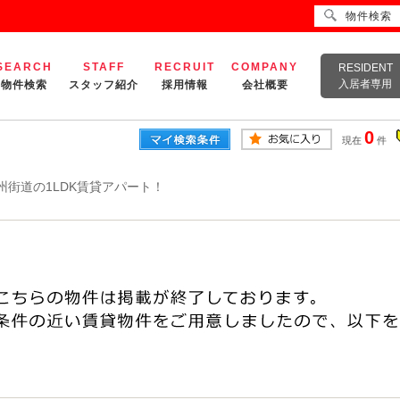
物件検索
SEARCH
STAFF
RECRUIT
COMPANY
RESIDENT
入居者専用
物件検索
スタッフ紹介
採用情報
会社概要
0
現在
件
州街道の1LDK賃貸アパート！