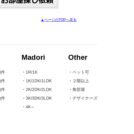
▲ページのTOPへ戻る
Madori
Other
物件
・
1R/1K
・
ペット可
物件
・
1K/1DK/1LDK
・
２階以上
物件
・
2K/2DK/2LDK
・
角部屋
物件
・
3K/3DK/3LDK
・
デザイナーズ
・
4K～