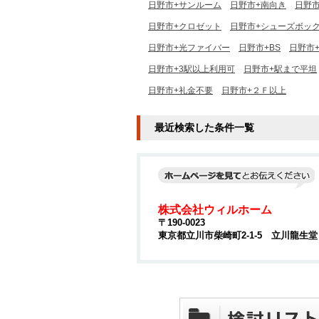
日野市+サンルーム
日野市+南向き
日野市
日野市+クロゼット
日野市+シューズボッ
日野市+光ファイバー
日野市+BS
日野市
日野市+3駅以上利用可
日野市+駅まで平坦
日野市+礼金不要
日野市+２Ｆ以上
最近検索した条件一覧
株式会社ウィルホーム
〒190-0023
東京都立川市柴崎町2-1-5 立川龍生