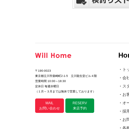
Ho
・
ト
〒190-0023
東京都立川市柴崎町2-1-5 立川龍生堂ビル４階
・
会
営業時間 10:00～18:30
・
ス
定休日 毎週水曜日
（１月～３月までは無休で営業しております）
・
お
・
オ
MAIL
RESERV
お問い合わせ
来店予約
・
採
・
お
・
各