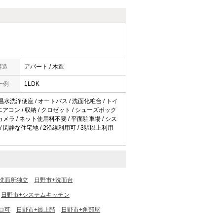
構造
アパート / 木造
一例
1LDK
 温水洗浄便座 / オートバス / 洗面化粧台 / トイ
/ エアコン / 収納 / クロゼット / シューズボック
犯カメラ / ネット使用料不要 / 平面駐車場 / シス
/ 閑静な住宅地 / 2沿線利用可 / 3駅以上利用
洗面所独立
日野市+洗面台
日野市+システムキッチン
ロ可
日野市+最上階
日野市+角部屋