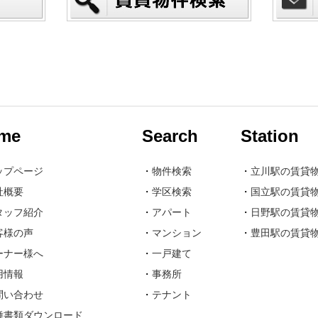
me
Search
Station
ップページ
・
物件検索
・
立川駅の賃貸
社概要
・
学区検索
・
国立駅の賃貸
タッフ紹介
・
アパート
・
日野駅の賃貸
客様の声
・
マンション
・
豊田駅の賃貸
ーナー様へ
・
一戸建て
用情報
・
事務所
問い合わせ
・
テナント
種書類ダウンロード