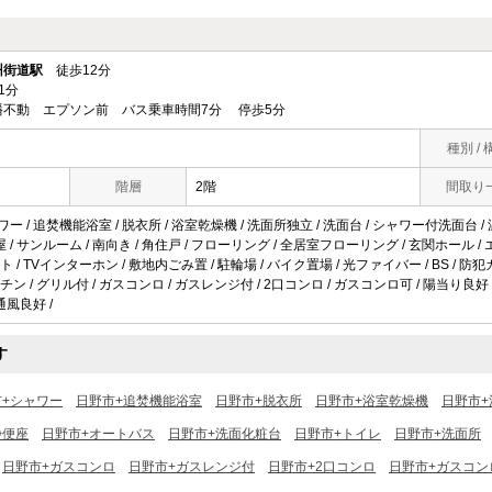
州街道駅
徒歩12分
1分
幡不動 エプソン前 バス乗車時間7分 停歩5分
種別 / 
階層
2階
間取り
ワー / 追焚機能浴室 / 脱衣所 / 浴室乾燥機 / 洗面所独立 / 洗面台 / シャワー付洗面台 /
角部屋 / サンルーム / 南向き / 角住戸 / フローリング / 全居室フローリング / 玄関ホール 
/ TVインターホン / 敷地内ごみ置 / 駐輪場 / バイク置場 / 光ファイバー / BS / 防
ン / グリル付 / ガスコンロ / ガスレンジ付 / 2口コンロ / ガスコンロ可 / 陽当り良好 
 通風良好 /
す
市+シャワー
日野市+追焚機能浴室
日野市+脱衣所
日野市+浴室乾燥機
日野市+
浄便座
日野市+オートバス
日野市+洗面化粧台
日野市+トイレ
日野市+洗面所
日野市+ガスコンロ
日野市+ガスレンジ付
日野市+2口コンロ
日野市+ガスコン