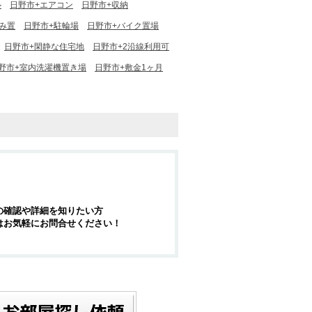
ル
日野市+エアコン
日野市+収納
み置
日野市+駐輪場
日野市+バイク置場
日野市+閑静な住宅地
日野市+2沿線利用可
野市+室内洗濯機置き場
日野市+敷金1ヶ月
の確認や詳細を知りたい方
はお気軽にお問合せください！