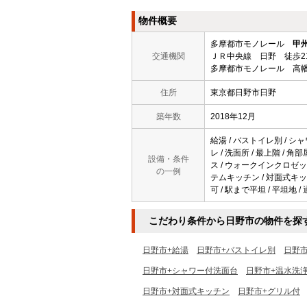
物件概要
多摩都市モノレール
甲
交通機関
ＪＲ中央線 日野 徒歩2
多摩都市モノレール 高
住所
東京都日野市日野
築年数
2018年12月
給湯 / バストイレ別 / シャ
レ / 洗面所 / 最上階 / 
設備・条件
ス / ウォークインクロゼット 
の一例
テムキッチン / 対面式キッチ
可 / 駅まで平坦 / 平坦地 /
こだわり条件から日野市の物件を探
日野市+給湯
日野市+バストイレ別
日野
日野市+シャワー付洗面台
日野市+温水洗
日野市+対面式キッチン
日野市+グリル付