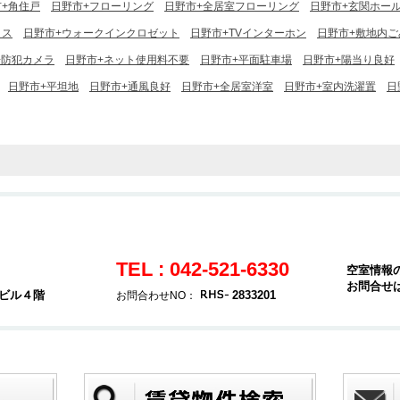
+角住戸
日野市+フローリング
日野市+全居室フローリング
日野市+玄関ホー
クス
日野市+ウォークインクロゼット
日野市+TVインターホン
日野市+敷地内ご
+防犯カメラ
日野市+ネット使用料不要
日野市+平面駐車場
日野市+陽当り良好
日野市+平坦地
日野市+通風良好
日野市+全居室洋室
日野市+室内洗濯置
日
TEL : 042-521-6330
空室情報
お問合せ
堂ビル４階
2833201
お問合わせNO：