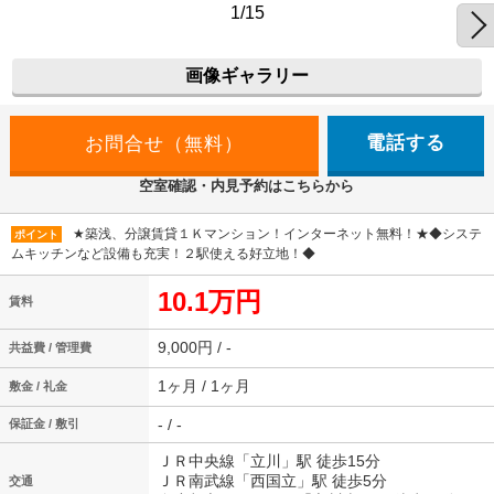
1/15
画像ギャラリー
電話する
空室確認・内見予約はこちらから
★築浅、分譲賃貸１Ｋマンション！インターネット無料！★◆システ
ポイント
ムキッチンなど設備も充実！２駅使える好立地！◆
10.1万円
賃料
9,000円 / -
共益費 / 管理費
1ヶ月 / 1ヶ月
敷金 / 礼金
- / -
保証金 / 敷引
ＪＲ中央線「立川」駅 徒歩15分
ＪＲ南武線「西国立」駅 徒歩5分
交通