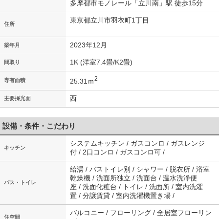
多摩都市モノレール「立川南」駅 徒歩15分
東京都立川市羽衣町1丁目
住所
2023年12月
築年月
1K (洋室7.4畳/K2畳)
間取り
2
25.31ｍ
専有面積
西
主要採光面
設備・条件・こだわり
システムキッチン / ガスコンロ / ガスレンジ
キッチン
付 / 2口コンロ / ガスコンロ可 /
給湯 / バストイレ別 / シャワー / 脱衣所 / 浴室
乾燥機 / 洗面所独立 / 洗面台 / 温水洗浄便
バス・トイレ
座 / 洗面化粧台 / トイレ / 洗面所 / 室内洗濯
置 / 分譲賃貸 / 室内洗濯機置き場 /
バルコニー / フローリング / 全居室フローリン
住空間