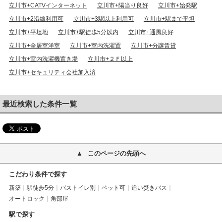
立川市+CATVインターネット
立川市+陽当り良好
立川市+始発駅
立川市+2沿線利用可
立川市+3駅以上利用可
立川市+駅まで平坦
立川市+平坦地
立川市+駅徒歩5分以内
立川市+通風良好
立川市+全居室洋室
立川市+室内洗濯置
立川市+分譲賃貸
立川市+室内洗濯機置き場
立川市+２Ｆ以上
立川市+セキュリティ会社加入済
最近検索した条件一覧
このページの先頭へ
こだわり条件で探す
新築
駅徒歩5分
バストイレ別
ペット可
追い焚きバス
オートロック
角部屋
駅で探す