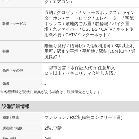
グ / エアコン /
収納 / クロゼット / シューズボックス / TVイン
ターホン / オートロック / エレベーター / 宅配
ボックス / 敷地内ごみ置 / 駐輪場 / バイク置
設備・サービス
場 / 光ファイバー / CS / BS / CATV / ネット使
用料不要 / CATVインターネット /
陽当り良好 / 始発駅 / 2沿線利用可 / 3駅以上利
用可 / 駅まで平坦 / 平坦地 / 駅徒歩5分以内 / 通
特徴
風良好 /
都市公営下水保証人代行:任意加入
条件・その他
２Ｆ以上 / セキュリティ会社加入済 /
-
備考
※各種情報と現状に差異がある場合は、現状優先となります。
設備詳細情報
マンション / RC造(鉄筋コンクリート造)
種別 / 構造
2階 / 7階
所在階 / 階数