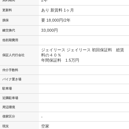
2年
契約期間
あり 新賃料 1ヶ月
更新料
要 18,000円/2年
損保
33,000円
鍵交換代
他初期費用
ジェイリース ジェイリース 初回保証料 総賃
料の４０％
保証人代行会社
年間保証料 1.5万円
仲介手数料
バイク置き場
駐車場
近隣駐車場
周辺環境
-
借家区分
空家
現況