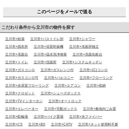
このページをメールで送る
こだわり条件から立川市の物件を探す
立川市+給湯
立川市+バストイレ別
立川市+シャワー
立川市+脱衣所
立川市+浴室乾燥機
立川市+洗面所独立
立川市+洗面台
立川市+温水洗浄便座
立川市+洗面化粧台
立川市+トイレ
立川市+洗面所
立川市+システムキッチン
立川市+ガスコンロ
立川市+ガスレンジ付
立川市+2口コンロ
立川市+ガスコンロ可
立川市+バルコニー
立川市+フローリング
立川市+全居室フローリング
立川市+エアコン
立川市+収納
立川市+クロゼット
立川市+シューズボックス
立川市+TVインターホン
立川市+オートロック
立川市+エレベーター
立川市+宅配ボックス
立川市+敷地内ごみ置
立川市+駐輪場
立川市+バイク置場
立川市+光ファイバー
立川市+CS
立川市+BS
立川市+CATV
立川市+ネット使用料不要