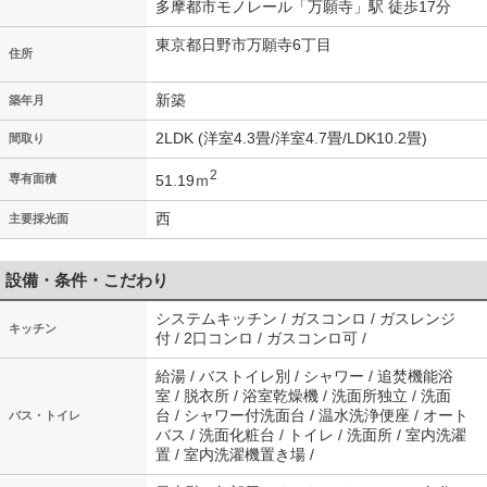
多摩都市モノレール「万願寺」駅 徒歩17分
東京都日野市万願寺6丁目
住所
新築
築年月
2LDK (洋室4.3畳/洋室4.7畳/LDK10.2畳)
間取り
2
51.19ｍ
専有面積
西
主要採光面
設備・条件・こだわり
システムキッチン / ガスコンロ / ガスレンジ
キッチン
付 / 2口コンロ / ガスコンロ可 /
給湯 / バストイレ別 / シャワー / 追焚機能浴
室 / 脱衣所 / 浴室乾燥機 / 洗面所独立 / 洗面
台 / シャワー付洗面台 / 温水洗浄便座 / オート
バス・トイレ
バス / 洗面化粧台 / トイレ / 洗面所 / 室内洗濯
置 / 室内洗濯機置き場 /