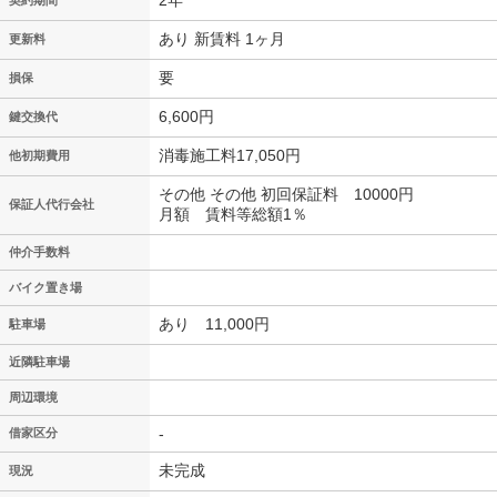
2年
契約期間
あり 新賃料 1ヶ月
更新料
要
損保
6,600円
鍵交換代
消毒施工料17,050円
他初期費用
その他 その他 初回保証料 10000円
保証人代行会社
月額 賃料等総額1％
仲介手数料
バイク置き場
あり 11,000円
駐車場
近隣駐車場
周辺環境
-
借家区分
未完成
現況