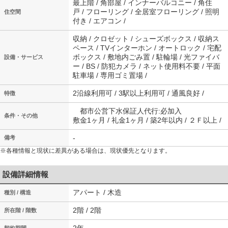
最上階 / 角部屋 / インナーバルコニー / 角住
戸 / フローリング / 全居室フローリング / 照明
住空間
付き / エアコン /
収納 / クロゼット / シューズボックス / 収納ス
ペース / TVインターホン / オートロック / 宅配
ボックス / 敷地内ごみ置 / 駐輪場 / 光ファイバ
設備・サービス
ー / BS / 防犯カメラ / ネット使用料不要 / 平面
駐車場 / 専用ゴミ置場 /
2沿線利用可 / 3駅以上利用可 / 通風良好 /
特徴
都市公営下水保証人代行:必加入
条件・その他
敷金1ヶ月 / 礼金1ヶ月 / 築2年以内 / ２Ｆ以上 /
-
備考
※各種情報と現状に差異がある場合は、現状優先となります。
設備詳細情報
アパート / 木造
種別 / 構造
2階 / 2階
所在階 / 階数