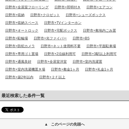
日野市+全居室フローリング
日野市+照明付き
日野市+エアコン
日野市+収納
日野市+クロゼット
日野市+シューズボックス
日野市+収納スペース
日野市+TVインターホン
日野市+オートロック
日野市+宅配ボックス
日野市+敷地内ごみ置
日野市+駐輪場
日野市+光ファイバー
日野市+BS
日野市+防犯カメラ
日野市+ネット使用料不要
日野市+平面駐車場
日野市+専用ゴミ置場
日野市+2沿線利用可
日野市+3駅以上利用可
日野市+通風良好
日野市+全居室洋室
日野市+室内洗濯置
日野市+室内洗濯機置き場
日野市+敷金1ヶ月
日野市+礼金1ヶ月
日野市+築2年以内
日野市+２Ｆ以上
最近検索した条件一覧
このページの先頭へ