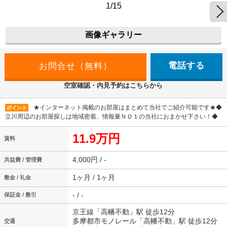
1/15
画像ギャラリー
電話する
空室確認・内見予約はこちらから
★インターネット掲載のお部屋はまとめて当社でご紹介可能です★◆
ポイント
立川周辺のお部屋探しは地域密着、情報量ＮＯ１の当社におまかせ下さい！◆
11.9万円
賃料
4,000円 / -
共益費 / 管理費
1ヶ月 / 1ヶ月
敷金 / 礼金
- / -
保証金 / 敷引
京王線「高幡不動」駅 徒歩12分
多摩都市モノレール「高幡不動」駅 徒歩12分
交通