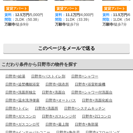
賃貸アパート
賃貸アパート
賃貸アパート
賃料：
12.5万円
/5,000円
賃料：
11.1万円
/4,000円
賃料：
11.5万円
/6
間取：
2LDK（50.38）
間取：
1LDK（33.39）
間取：
1LDK（54.
万願寺
/徒歩9分
万願寺
/徒歩7分
万願寺
/徒歩7分
このページをメールで送る
こだわり条件から日野市の物件を探す
日野市+給湯
日野市+バストイレ別
日野市+シャワー
日野市+追焚機能浴室
日野市+脱衣所
日野市+浴室乾燥機
日野市+洗面所独立
日野市+洗面台
日野市+シャワー付洗面台
日野市+温水洗浄便座
日野市+オートバス
日野市+洗面化粧台
日野市+トイレ
日野市+洗面所
日野市+システムキッチン
日野市+ガスコンロ
日野市+ガスレンジ付
日野市+2口コンロ
日野市+ガスコンロ可
日野市+最上階
日野市+角部屋
日野市+インナーバルコニー
日野市+角住戸
日野市+フローリング