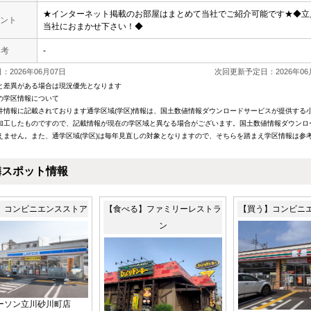
★インターネット掲載のお部屋はまとめて当社でご紹介可能です★◆立
ント
当社におまかせ下さい！◆
 考
-
2026年06月07日
次回更新予定日：2026年06
と差異がある場合は現況優先となります
の学区情報について
件情報に記載されております通学区域(学区)情報は、国土数値情報ダウンロードサービスが提供する小学
加工したものですので、記載情報が現在の学区域と異なる場合がございます。国土数値情報ダウンロ
えません。また、通学区域(学区)は毎年見直しの対象となりますので、そちらを踏まえ学区情報は参
隣スポット情報
】コンビニエンスストア
【食べる】ファミリーレストラ
【買う】コンビニ
ン
ーソン立川砂川町店