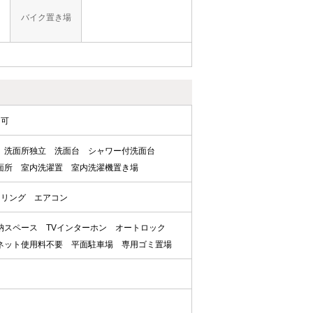
バイク置き場
ロ可
洗面所独立
洗面台
シャワー付洗面台
面所
室内洗濯置
室内洗濯機置き場
ーリング
エアコン
納スペース
TVインターホン
オートロック
ネット使用料不要
平面駐車場
専用ゴミ置場