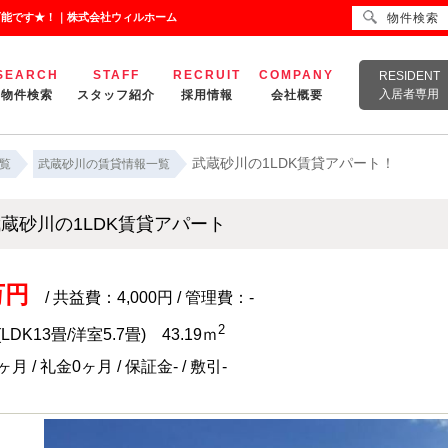
可能です★！｜株式会社ウィルホーム
物件検索
SEARCH
STAFF
RECRUIT
COMPANY
RESIDENT
入居者専用
物件検索
スタッフ紹介
採用情報
会社概要
武蔵砂川の1LDK賃貸アパート！
覧
武蔵砂川の賃貸情報一覧
蔵砂川の1LDK賃貸アパート
万円
/ 共益費：4,000円 / 管理費：-
2
(LDK13畳/洋室5.7畳) 43.19ｍ
月 / 礼金0ヶ月 / 保証金- / 敷引-