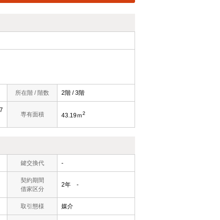
所在階 / 階数
2階 / 3階
7
2
専有面積
43.19ｍ
鍵交換代
-
契約期間
2年 -
借家区分
取引態様
媒介