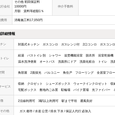
その他 初回保証料
代行会社
10000円
仲介手数料
月額 賃料等総額1％
期費用
消毒施工料17,050円
備詳細情報
チン
対面式キッチン
ガスコンロ
ガスレンジ付
2口コンロ
ガスコン
給湯
バストイレ別
シャワー
追焚機能浴室
脱衣所
浴室乾燥機
トイレ
温水洗浄便座
オートバス
洗面所にドア
洗面化粧台
トイレ
洗
空間
角部屋
2面採光
バルコニー
角住戸
フローリング
全居室フロ
収納
クロゼット
シューズボックス
ウォークインクロゼット
収
サービス
宅配ボックス
敷地内ごみ置
駐輪場
バイク置場
光ファイバー
 徴
2沿線利用可
3駅以上利用可
駅まで平坦
通風良好
その他
ガス:都市 / 水道:公営 / 排水:下水 / 保証人代行:必加入