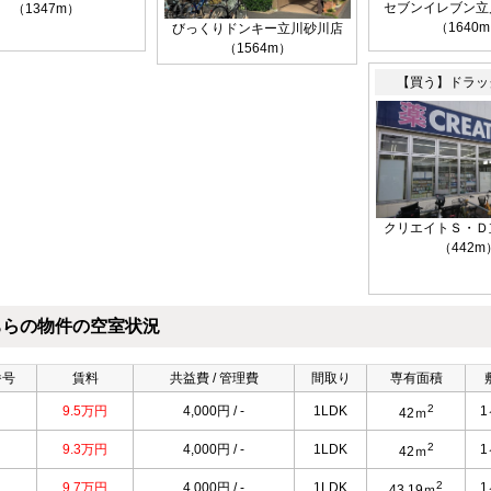
セブンイレブン立
（1347m）
（1640
びっくりドンキー立川砂川店
（1564m）
【買う】ドラッ
クリエイトＳ・Ｄ
（442m
ちらの物件の空室状況
番号
賃料
共益費 / 管理費
間取り
専有面積
2
9.5万円
4,000円 / -
1LDK
42ｍ
2
9.3万円
4,000円 / -
1LDK
42ｍ
2
9.7万円
4,000円 / -
1LDK
43.19ｍ