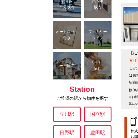
駅徒歩
築５年
５分以内
以内
オートロック
ファミリー
付き
タイプ
【に
★イ
ペット可
一戸建て
１の
物件
は東
新築
Station
物件の
※お部
ご希望の駅から物件を探す
気にな
立川駅
国立駅
株式
日野駅
豊田駅
お問