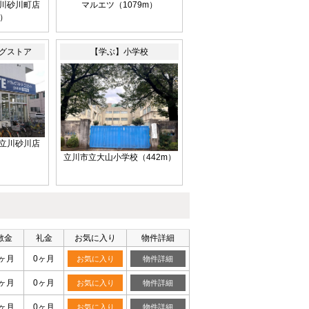
川砂川町店
マルエツ（1079m）
m）
グストア
【学ぶ】小学校
立川砂川店
）
立川市立大山小学校（442m）
敷金
礼金
お気に入り
物件詳細
1ヶ月
0ヶ月
お気に入り
物件詳細
1ヶ月
0ヶ月
お気に入り
物件詳細
1ヶ月
0ヶ月
お気に入り
物件詳細