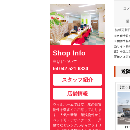
コメ
備
情報更新日：
※各種情報
※物件情報
当サイト物
Shop Info
度】を元に
正確とは言
当店について
tel.042-521-6330
近
スタッフ紹介
【買う
店舗情報
ウィルホームでは立川駅の賃貸
物件を数多くご用意しておりま
す。人気の新築・築浅物件から
ペット可・デザイナーズ・一戸
建てなどシングルからファミリ
ロ