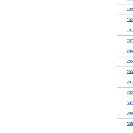
103
102
101
207
206
205
203
201
202
307
306
305