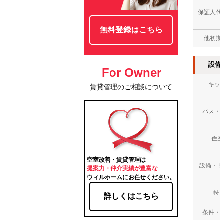
保証人
無料登録はこちら
他初
設
For Owner
キッ
賃貸管理のご相談について
バス・
住
空室改善・賃貸管理は
設備・
提案力・仲介実績が豊富な
ウィルホームにお任せください。
特
詳しくはこちら
条件・