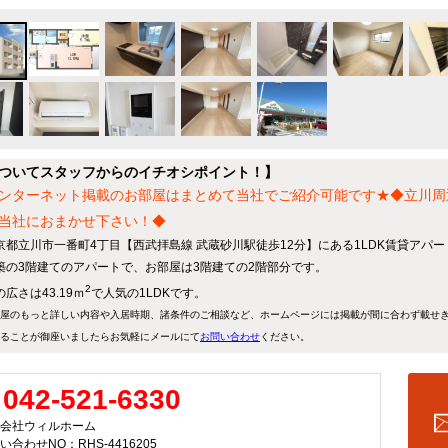
ついてスタッフからのイチオシポイント！】
ンターネット掲載のお部屋はまとめて当社でご紹介可能です★◆立川周
当社におまかせ下さい！◆
京都立川市一番町4丁目【西武拝島線 武蔵砂川駅徒歩12分】にある1LDK賃貸アパ
築の3階建てのアパートで、お部屋は3階建ての2階部分です。
2
広さは43.19ｍ
で人気の1LDKです。
屋のもっと詳しい内容や入居時期、諸条件のご相談など、ホームページには掲載が間に合わず載せ
ることが御座いましたらお気軽にメールにて
お問い合わせ
ください。
042-521-6330
会社ウィルホーム
い合わせNO：RHS-4416205