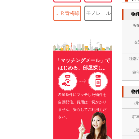
ＪＲ青梅線
モノレール
物
所
交
種別 
「マッチングメール」で
はじめる、部屋探し。
築
物
希望条件にマッチした物件を
自動配信。費用は一切かかり
損
ません、安心してご利用くだ
駐
さい。
現