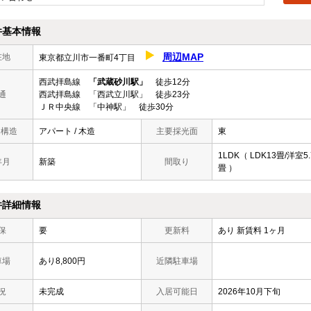
件基本情報
周辺MAP
在地
東京都立川市一番町4丁目
西武拝島線
「武蔵砂川駅」
徒歩12分
通
西武拝島線 「西武立川駅」 徒歩23分
ＪＲ中央線 「中神駅」 徒歩30分
/ 構造
アパート / 木造
主要採光面
東
1LDK（ LDK13畳/洋室5.
年月
新築
間取り
畳 ）
件詳細情報
保
要
更新料
あり 新賃料 1ヶ月
車場
あり8,800円
近隣駐車場
況
未完成
入居可能日
2026年10月下旬