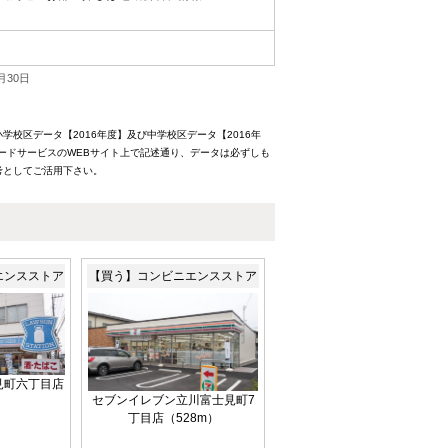
月30日
校区データ【2016年度】及び中学校区データ【2016年
ードサービスのWEBサイト上で記述通り、データは必ずしも
考としてご活用下さい。
エンスストア
【買う】コンビニエンスストア
見町六丁目店
セブンイレブン立川富士見町7
）
丁目店（528m）