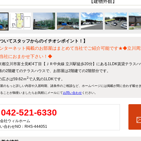
【建物外観】
ついてスタッフからのイチオシポイント！】
ンターネット掲載のお部屋はまとめて当社でご紹介可能です★◆立川周
当社におまかせ下さい！◆
京都立川市富士見町4丁目【ＪＲ中央線 立川駅徒歩20分】にある1LDK賃貸テラス
築の2階建てのテラスハウスで、お部屋は2階建ての2階部分です。
2
広さは59.62ｍ
で人気の1LDKです。
屋のもっと詳しい内容や入居時期、諸条件のご相談など、ホームページには掲載が間に合わず載せ
ることが御座いましたらお気軽にメールにて
お問い合わせ
ください。
042-521-6330
会社ウィルホーム
い合わせNO：RHS-444051