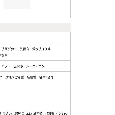
洗面所独立
洗面台
温水洗浄便座
置き場
ロフト
玄関ホール
エアコン
ス
敷地内ごみ置
駐輪場
駐車2台可
川周辺のお部屋探しは地域密着、情報量ＮＯ１の