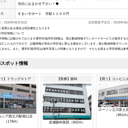
ント
当社におまかせ下さい！◆
 考
すまいサポート 月額１１００円
2026年06月16日
次回更新予定日：2026年06
と差異がある場合は現況優先となります
の学区情報について
件情報に記載されております通学区域(学区)情報は、国土数値情報ダウンロードサービスが提供する小学
加工したものですので、記載情報が現在の学区域と異なる場合がございます。国土数値情報ダウンロ
えません。また、通学区域(学区)は毎年見直しの対象となりますので、そちらを踏まえ学区情報は参
隣スポット情報
う】ドラッグストア
【医療】眼科
【買う】コンビニ
ローソン立川富士
（961m
ルシア西立川駅南口店
（178m）
岩瀬眼科医院（892m）