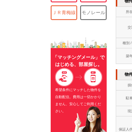
物
所
ＪＲ青梅線
モノレール
交
種別 
築
「マッチングメール」で
はじめる、部屋探し。
物
損
希望条件にマッチした物件を
自動配信。費用は一切かかり
駐
ません、安心してご利用くだ
現
さい。
保証人