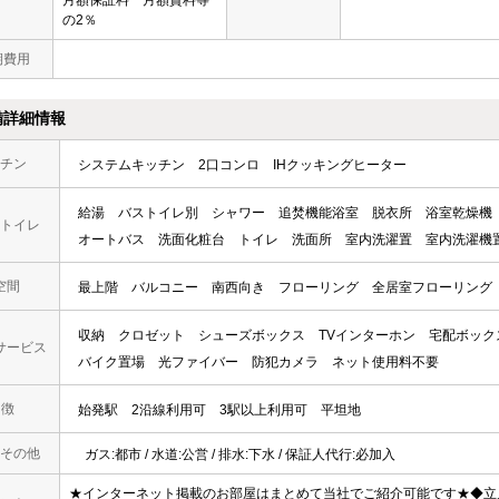
の2％
期費用
備詳細情報
チン
システムキッチン
2口コンロ
IHクッキングヒーター
給湯
バストイレ別
シャワー
追焚機能浴室
脱衣所
浴室乾燥機
トイレ
オートバス
洗面化粧台
トイレ
洗面所
室内洗濯置
室内洗濯機
空間
最上階
バルコニー
南西向き
フローリング
全居室フローリング
収納
クロゼット
シューズボックス
TVインターホン
宅配ボック
サービス
バイク置場
光ファイバー
防犯カメラ
ネット使用料不要
 徴
始発駅
2沿線利用可
3駅以上利用可
平坦地
その他
ガス:都市 / 水道:公営 / 排水:下水 / 保証人代行:必加入
★インターネット掲載のお部屋はまとめて当社でご紹介可能です★◆立