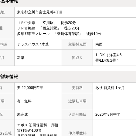
件基本情報
在地
東京都立川市富士見町4丁目
ＪＲ中央線
「立川駅」
徒歩20分
通
ＪＲ青梅線 「西立川駅」 徒歩20分
多摩都市モノレール 「柴崎体育館駅」 徒歩19分
/ 構造
テラスハウス / 木造
主要採光面
南西
1LDK（ 洋室4.6
年月
新築
間取り
畳/LDK8.2畳 ）
件詳細情報
保
要 22,000円/2年
更新料
あり 新賃料 1ヶ月
車場
有 無料
近隣駐車場
況
未完成
入居可能日
2026年8月中旬
エポス 初回保証料 月額
賃料等の100％
代行会社
仲介手数料
月額保証料 月額賃料等