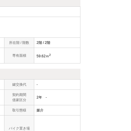
所在階 / 階数
2階 / 2階
2
専有面積
59.62ｍ
鍵交換代
-
契約期間
2年 -
借家区分
取引態様
媒介
バイク置き場