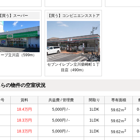
【買う】スーパー
【買う】コンビニエンスストア
ープ立川店（599m）
セブンイレブン立川柴崎町１丁
目店（490m）
ちらの物件の空室状況
番号
賃料
共益費 / 管理費
間取り
専有面積
2
18.4万円
5,000円 / -
1LDK
59.62ｍ
2
18.3万円
5,000円 / -
1LDK
59.62ｍ
2
18.3万円
5,000円 / -
1LDK
59.62ｍ