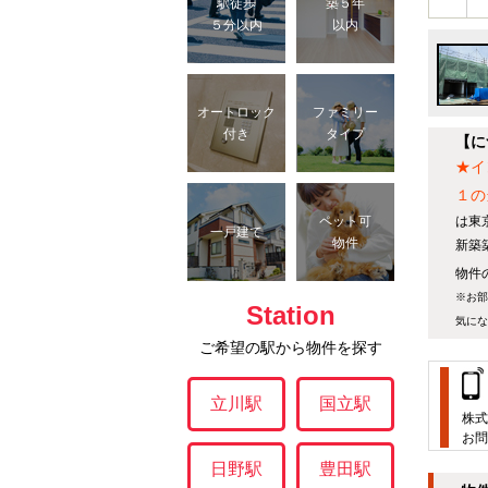
駅徒歩
築５年
５分以内
以内
オートロック
ファミリー
付き
タイプ
【に
★イ
１の
は東
ペット可
一戸建て
物件
新築
物件の
※お部
Station
気にな
ご希望の駅から物件を探す
立川駅
国立駅
株式
お問
日野駅
豊田駅