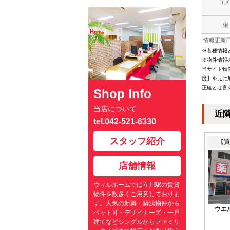
コメ
備
情報更新日：
※各種情報
※物件情報
当サイト物
度】を元に
正確とは言
Shop Info
当店について
近
tel.042-521-6330
スタッフ紹介
【買
店舗情報
ウィルホームでは立川駅の賃貸
物件を数多くご用意しておりま
す。人気の新築・築浅物件から
ウエ
ペット可・デザイナーズ・一戸
建てなどシングルからファミリ