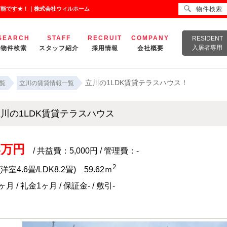
可能です★！｜株式会社ウィルホーム
物件検索
SEARCH
STAFF
RECRUIT
COMPANY
RESIDENT
入居者専用
物件検索
スタッフ紹介
採用情報
会社概要
立川の1LDK賃貸テラスハウス！
覧
立川の賃貸情報一覧
川の1LDK賃貸テラスハウス
.8万円
/ 共益費：5,000円 / 管理費：-
2
(洋室4.6畳/LDK8.2畳) 59.62ｍ
月 / 礼金1ヶ月 / 保証金- / 敷引-