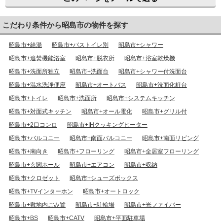
こだわり条件から昭島市の物件を探す
昭島市+給湯
昭島市+バストイレ別
昭島市+シャワー
昭島市+追焚機能浴室
昭島市+脱衣所
昭島市+浴室乾燥機
昭島市+洗面所独立
昭島市+洗面台
昭島市+シャワー付洗面台
昭島市+温水洗浄便座
昭島市+オートバス
昭島市+洗面化粧台
昭島市+トイレ
昭島市+洗面所
昭島市+システムキッチン
昭島市+対面式キッチン
昭島市+オール電化
昭島市+グリル付
昭島市+2口コンロ
昭島市+IHクッキングヒーター
昭島市+バルコニー
昭島市+南面バルコニー
昭島市+南面リビング
昭島市+南向き
昭島市+フローリング
昭島市+全居室フローリング
昭島市+玄関ホール
昭島市+エアコン
昭島市+収納
昭島市+クロゼット
昭島市+シューズボックス
昭島市+TVインターホン
昭島市+オートロック
昭島市+敷地内ごみ置
昭島市+駐輪場
昭島市+光ファイバー
昭島市+BS
昭島市+CATV
昭島市+平面駐車場