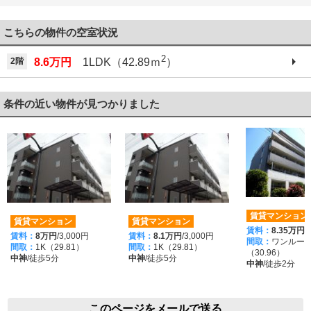
042-521-6330
こちらの物件の空室状況
2
2階
8.6万円
1LDK（42.89ｍ
）
条件の近い物件が見つかりました
賃貸マンション
賃貸マンション
賃貸マンション
賃料：
8.35万円
/
賃料：
8万円
/3,000円
賃料：
8.1万円
/3,000円
間取：
ワンルー
間取：
1K（29.81）
間取：
1K（29.81）
（30.96）
中神
/徒歩5分
中神
/徒歩5分
中神
/徒歩2分
このページをメールで送る