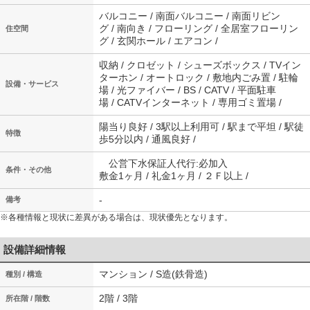
バルコニー / 南面バルコニー / 南面リビン
グ / 南向き / フローリング / 全居室フローリン
住空間
グ / 玄関ホール / エアコン /
収納 / クロゼット / シューズボックス / TVイン
ターホン / オートロック / 敷地内ごみ置 / 駐輪
設備・サービス
場 / 光ファイバー / BS / CATV / 平面駐車
場 / CATVインターネット / 専用ゴミ置場 /
陽当り良好 / 3駅以上利用可 / 駅まで平坦 / 駅徒
特徴
歩5分以内 / 通風良好 /
公営下水保証人代行:必加入
条件・その他
敷金1ヶ月 / 礼金1ヶ月 / ２Ｆ以上 /
-
備考
※各種情報と現状に差異がある場合は、現状優先となります。
設備詳細情報
マンション / S造(鉄骨造)
種別 / 構造
2階 / 3階
所在階 / 階数