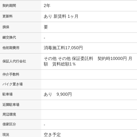
2年
契約期間
あり 新賃料 1ヶ月
更新料
要
損保
-
鍵交換代
消毒施工料17,050円
他初期費用
その他 その他 保証委託料 契約時10000円 月
保証人代行会社
額 賃料総額1％
仲介手数料
バイク置き場
あり 9,900円
駐車場
近隣駐車場
周辺環境
-
借家区分
空き予定
現況