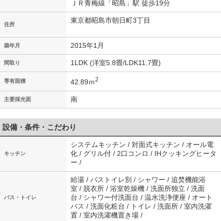
ＪＲ青梅線「昭島」駅 徒歩19分
東京都昭島市朝日町3丁目
住所
2015年1月
築年月
1LDK (洋室5.8畳/LDK11.7畳)
間取り
2
42.89ｍ
専有面積
南
主要採光面
設備・条件・こだわり
システムキッチン / 対面式キッチン / オール電
化 / グリル付 / 2口コンロ / IHクッキングヒータ
キッチン
ー /
給湯 / バストイレ別 / シャワー / 追焚機能浴
室 / 脱衣所 / 浴室乾燥機 / 洗面所独立 / 洗面
台 / シャワー付洗面台 / 温水洗浄便座 / オート
バス・トイレ
バス / 洗面化粧台 / トイレ / 洗面所 / 室内洗濯
置 / 室内洗濯機置き場 /