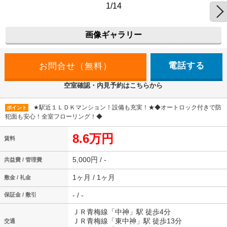
1/14
画像ギャラリー
電話する
空室確認・内見予約はこちらから
★駅近１ＬＤＫマンション！設備も充実！★◆オートロック付きで防
ポイント
犯面も安心！全室フローリング！◆
8.6万円
賃料
5,000円 / -
共益費 / 管理費
1ヶ月 / 1ヶ月
敷金 / 礼金
- / -
保証金 / 敷引
ＪＲ青梅線「中神」駅 徒歩4分
ＪＲ青梅線「東中神」駅 徒歩13分
交通