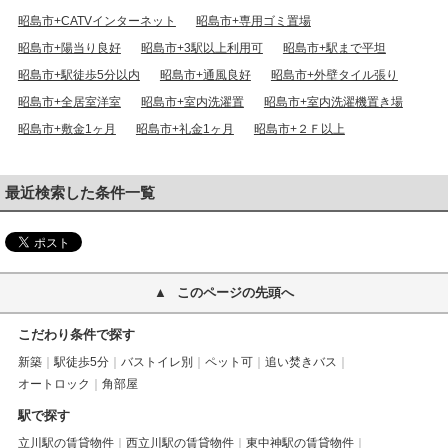
昭島市+CATVインターネット
昭島市+専用ゴミ置場
昭島市+陽当り良好
昭島市+3駅以上利用可
昭島市+駅まで平坦
昭島市+駅徒歩5分以内
昭島市+通風良好
昭島市+外壁タイル張り
昭島市+全居室洋室
昭島市+室内洗濯置
昭島市+室内洗濯機置き場
昭島市+敷金1ヶ月
昭島市+礼金1ヶ月
昭島市+２Ｆ以上
最近検索した条件一覧
このページの先頭へ
こだわり条件で探す
新築
駅徒歩5分
バストイレ別
ペット可
追い焚きバス
オートロック
角部屋
駅で探す
立川駅の賃貸物件
西立川駅の賃貸物件
東中神駅の賃貸物件