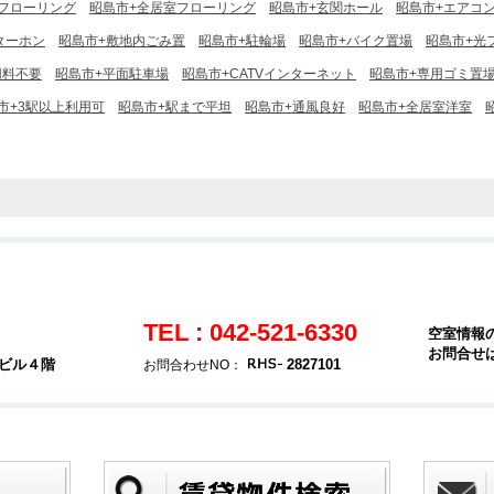
フローリング
昭島市+全居室フローリング
昭島市+玄関ホール
昭島市+エアコ
ターホン
昭島市+敷地内ごみ置
昭島市+駐輪場
昭島市+バイク置場
昭島市+光
用料不要
昭島市+平面駐車場
昭島市+CATVインターネット
昭島市+専用ゴミ置
市+3駅以上利用可
昭島市+駅まで平坦
昭島市+通風良好
昭島市+全居室洋室
TEL : 042-521-6330
空室情報
お問合せ
堂ビル４階
2827101
お問合わせNO：