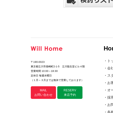
Ho
・
ト
〒190-0023
東京都立川市柴崎町2-1-5 立川龍生堂ビル４階
・
会
営業時間 10:00～18:30
・
ス
定休日 毎週水曜日
（１月～３月までは無休で営業しております）
・
お
・
オ
MAIL
RESERV
お問い合わせ
来店予約
・
採
・
お
・
各