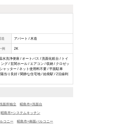
構造
アパート / 木造
一例
2K
 温水洗浄便座 / オートバス / 洗面化粧台 / トイ
ング / 玄関ホール / エアコン / 収納 / クロゼッ
 防犯シャッター / ネット使用料不要 / 平面駐車
 陽当り良好 / 閑静な住宅地 / 始発駅 / 2沿線利
洗面所独立
昭島市+洗面台
昭島市+システムキッチン
バルコニー
昭島市+南面バルコニー