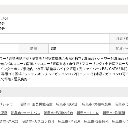
14分
4分
4分
種別 / 
階層
3階
間取り
ワー / 追焚機能浴室 / 脱衣所 / 浴室乾燥機 / 洗面所独立 / 洗面台 / シャワー付洗面台 /
2面採光 / バルコニー / 南面バルコニー / 東南向き / 角住戸 / フローリング / 全居室フローリ
Vインターホン / 敷地内ごみ置 / 駐輪場 / バイク置場 / 光ファイバー / BS / CATV /
/ 専用ゴミ置場 / システムキッチン / ガスコンロ / 2口コンロ / 浄水器 / ガスコンロ可 /
まで平坦 / 通風良好 /
す
市+シャワー
昭島市+追焚機能浴室
昭島市+脱衣所
昭島市+浴室乾燥機
昭島市+
浄便座
昭島市+オートバス
昭島市+洗面化粧台
昭島市+トイレ
昭島市+洗面所
島市+浄水器
昭島市+ガスコンロ可
昭島市+角部屋
昭島市+2面採光
昭島市+