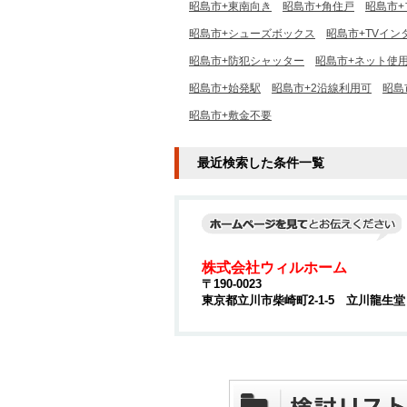
昭島市+東南向き
昭島市+角住戸
昭島市+
昭島市+シューズボックス
昭島市+TVイン
昭島市+防犯シャッター
昭島市+ネット使
昭島市+始発駅
昭島市+2沿線利用可
昭島
昭島市+敷金不要
最近検索した条件一覧
株式会社ウィルホーム
〒190-0023
東京都立川市柴崎町2-1-5 立川龍生