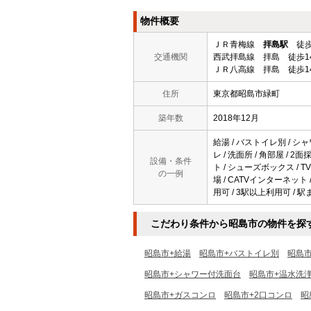
物件概要
ＪＲ青梅線
拝島駅
徒歩
交通機関
西武拝島線 拝島 徒歩1
ＪＲ八高線 拝島 徒歩1
住所
東京都昭島市緑町
築年数
2018年12月
給湯 / バストイレ別 / シャ
レ / 洗面所 / 角部屋 / 
設備・条件
ト / シューズボックス / T
の一例
場 / CATVインターネット 
用可 / 3駅以上利用可 / 駅
こだわり条件から昭島市の物件を探
昭島市+給湯
昭島市+バストイレ別
昭島
昭島市+シャワー付洗面台
昭島市+温水洗
昭島市+ガスコンロ
昭島市+2口コンロ
昭