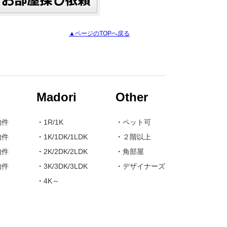
▲ページのTOPへ戻る
Madori
Other
物件
・
1R/1K
・
ペット可
物件
・
1K/1DK/1LDK
・
２階以上
物件
・
2K/2DK/2LDK
・
角部屋
物件
・
3K/3DK/3LDK
・
デザイナーズ
・
4K～