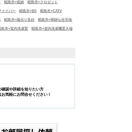
ン
昭島市+収納
昭島市+クロゼット
ファイバー
昭島市+BS
昭島市+CATV
場
昭島市+陽当り良好
昭島市+閑静な住宅地
昭島市+室内洗濯置
昭島市+室内洗濯機置き場
の確認や詳細を知りたい方
はお気軽にお問合せください！