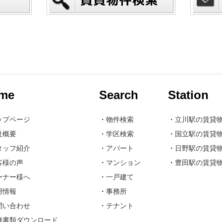
me
Search
Station
ップページ
・
物件検索
・
立川駅の賃貸
社概要
・
学区検索
・
国立駅の賃貸
タッフ紹介
・
アパート
・
日野駅の賃貸
客様の声
・
マンション
・
豊田駅の賃貸
ーナー様へ
・
一戸建て
用情報
・
事務所
問い合わせ
・
テナント
種書類ダウンロード