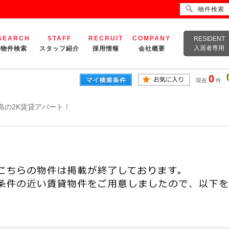
物件検索
SEARCH
STAFF
RECRUIT
COMPANY
RESIDENT
入居者専用
物件検索
スタッフ紹介
採用情報
会社概要
0
現在
件
島の2K賃貸アパート！