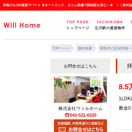
拝島の1LDK賃貸アパート ★オートロック、セコム装備で防犯面も安心！★ ！｜株式
TOP PAGE
TACHIKAWA
トップページ
立川駅の賃貸物件
TOPページ
物件検索
昭島市の賃貸情報一
拝
お問合せはこちら
8.
1LDK
敷金0ヶ
株式会社ウィルホーム
042-521-6330