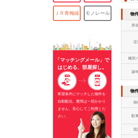
ＪＲ青梅線
モノレール
物
所
交
種別 
「マッチングメール」で
はじめる、部屋探し。
築
物
希望条件にマッチした物件を
自動配信。費用は一切かかり
損
ません、安心してご利用くだ
駐
さい。
現