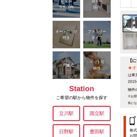
駅徒歩
築５年
５分以内
以内
オートロック
ファミリー
付き
タイプ
【に
ペット可
一戸建て
★オ
物件
は東
20
Station
物件の
※お部
ご希望の駅から物件を探す
気にな
立川駅
国立駅
株式
日野駅
豊田駅
お問