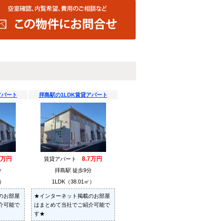
アパート
拝島駅の1LDK賃貸アパート
7万円
8.7万円
賃貸アパート
分
拝島駅 徒歩9分
㎡）
1LDK（38.01㎡）
のお部屋
★インターネット掲載のお部屋
介可能で
はまとめて当社でご紹介可能で
す★