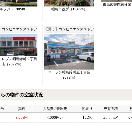
市民図書館緑分館（
ルフジ（1985m）
昭島市役所（1946m）
】コンビニエンスストア
【買う】コンビニエンスストア
イレブン昭島緑町２丁目
店（2072m）
ローソン昭島緑町五丁目店
（678m）
ちらの物件の空室状況
番号
賃料
共益費 / 管理費
間取り
専有面積
2
3
8.5万円
4,000円 / -
1LDK
0
42.23ｍ