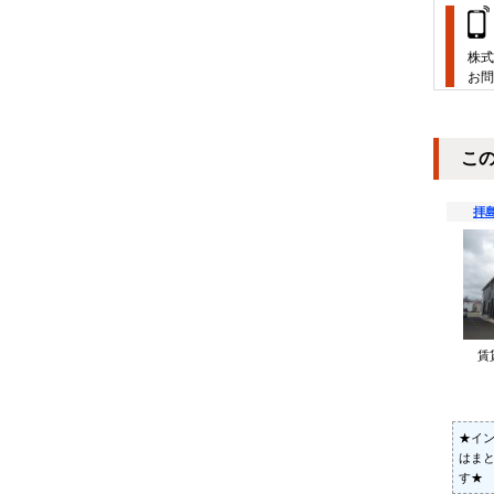
株式
お問
こ
拝
賃
★イ
はま
す★