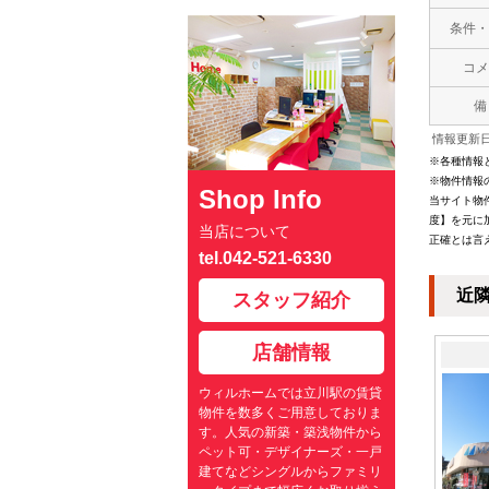
条件・
コメ
備
情報更新日：
※各種情報
※物件情報
Shop Info
当サイト物
度】を元に
当店について
正確とは言
tel.042-521-6330
近
スタッフ紹介
店舗情報
ウィルホームでは立川駅の賃貸
物件を数多くご用意しておりま
す。人気の新築・築浅物件から
ペット可・デザイナーズ・一戸
建てなどシングルからファミリ