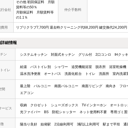
その他 初回保証料 月額
賃料等の50％
代行会社
仲介手数料
月額保証料 月額賃料等
の1.1％
期費用
リブリクラブ7,700円 退去時クリーニング代68,200円 鍵交換代24,200円
備詳細情報
チン
システムキッチン
対面式キッチン
グリル付
2口コンロ
IHクッ
給湯
バストイレ別
シャワー
追焚機能浴室
脱衣所
浴室乾燥機
トイレ
温水洗浄便座
オートバス
洗面化粧台
トイレ
洗面所
室内洗濯
最上階
バルコニー
南面バルコニー
南面リビング
南向き
フロ
空間
エアコン
収納
クロゼット
シューズボックス
TVインターホン
オートロッ
サービス
光ファイバー
BS
防犯シャッター
ネット使用料不要
専用ゴミ置
 徴
陽当り良好
始発駅
2沿線利用可
3駅以上利用可
駅まで平坦
通