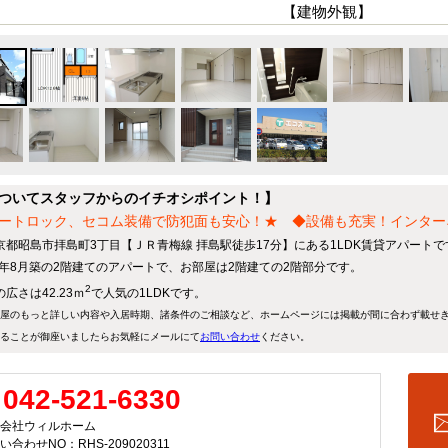
【建物外観】
ついてスタッフからのイチオシポイント！】
ートロック、セコム装備で防犯面も安心！★ ◆設備も充実！インター
京都昭島市拝島町3丁目【ＪＲ青梅線 拝島駅徒歩17分】にある1LDK賃貸アパートで
15年8月築の2階建てのアパートで、お部屋は2階建ての2階部分です。
2
広さは42.23ｍ
で人気の1LDKです。
屋のもっと詳しい内容や入居時期、諸条件のご相談など、ホームページには掲載が間に合わず載せ
ることが御座いましたらお気軽にメールにて
お問い合わせ
ください。
042-521-6330
会社ウィルホーム
い合わせNO：RHS-209020311