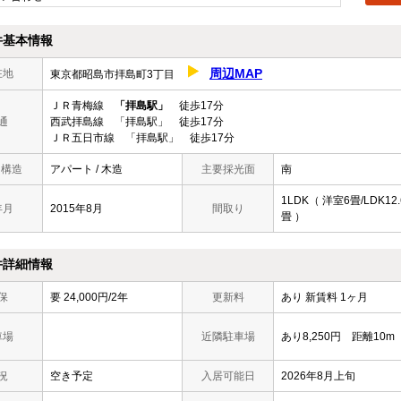
件基本情報
周辺MAP
在地
東京都昭島市拝島町3丁目
ＪＲ青梅線
「拝島駅」
徒歩17分
通
西武拝島線 「拝島駅」 徒歩17分
ＪＲ五日市線 「拝島駅」 徒歩17分
/ 構造
アパート / 木造
主要採光面
南
1LDK（ 洋室6畳/LDK12.
年月
2015年8月
間取り
畳 ）
件詳細情報
保
要 24,000円/2年
更新料
あり 新賃料 1ヶ月
車場
近隣駐車場
あり8,250円 距離10m
況
空き予定
入居可能日
2026年8月上旬