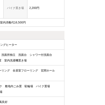
バイク置き場
2,200円
 室内消毒代16,500円
キングヒーター
洗面所独立
洗面台
シャワー付洗面台
置
室内洗濯機置き場
ーリング
全居室フローリング
玄関ホール
ク
敷地内ごみ置
駐輪場
バイク置場
場
風良好