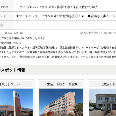
その他
ガス:プロパン / 水道:公営 / 排水:下水 / 保証人代行:必加入
ント
★オートロック、セコム装備で防犯面も安心！★ ◆設備も充実！イン
 考
-
2026年06月20日
次回更新予定日：2026年07
と差異がある場合は現況優先となります
の学区情報について
件情報に記載されております通学区域(学区)情報は、国土数値情報ダウンロードサービスが提供する小学
加工したものですので、記載情報が現在の学区域と異なる場合がございます。国土数値情報ダウンロ
えません。また、通学区域(学区)は毎年見直しの対象となりますので、そちらを踏まえ学区情報は参
隣スポット情報
【買う】スーパー
【生活】市役所・区役所
【生活】図