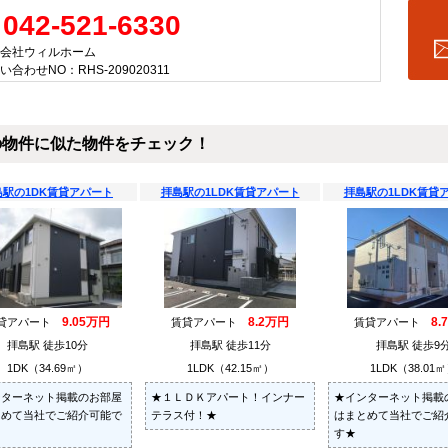
042-521-6330
会社ウィルホーム
い合わせNO：RHS-209020311
の物件に似た物件をチェック！
島駅の1DK賃貸アパート
拝島駅の1LDK賃貸アパート
拝島駅の1LDK賃貸
9.05万円
8.2万円
8.
貸アパート
賃貸アパート
賃貸アパート
拝島駅 徒歩10分
拝島駅 徒歩11分
拝島駅 徒歩9
1DK（34.69㎡）
1LDK（42.15㎡）
1LDK（38.01
ンターネット掲載のお部屋
★１ＬＤＫアパート！インナー
★インターネット掲載
とめて当社でご紹介可能で
テラス付！★
はまとめて当社でご紹
す★