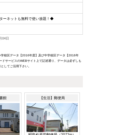
ターネットも無料で使い放題！◆
月04日
校区データ【2016年度】及び中学校区データ【2016年
ードサービスのWEBサイト上で記述通り、データは必ずしも
考としてご活用下さい。
書館
【生活】郵便局
昭島松原四郵便局（2072m）