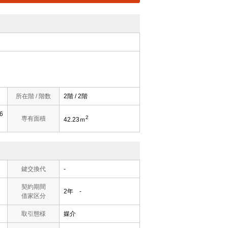
所在階 / 階数
2階 / 2階
6
2
専有面積
42.23ｍ
鍵交換代
-
契約期間
2年 -
借家区分
取引態様
媒介