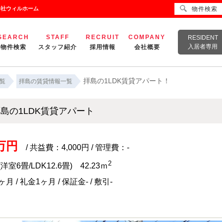
会社ウィルホーム
物件検索
SEARCH
STAFF
RECRUIT
COMPANY
RESIDENT
入居者専用
物件検索
スタッフ紹介
採用情報
会社概要
拝島の1LDK賃貸アパート！
覧
拝島の賃貸情報一覧
島の1LDK賃貸アパート
5万円
/ 共益費：4,000円 / 管理費：-
2
(洋室6畳/LDK12.6畳) 42.23ｍ
月 / 礼金1ヶ月 / 保証金- / 敷引-