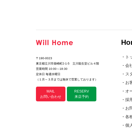
Ho
・
ト
〒190-0023
東京都立川市柴崎町2-1-5 立川龍生堂ビル４階
・
会
営業時間 10:00～18:30
・
ス
定休日 毎週水曜日
（１月～３月までは無休で営業しております）
・
お
・
オ
MAIL
RESERV
お問い合わせ
来店予約
・
採
・
お
・
各
・
個