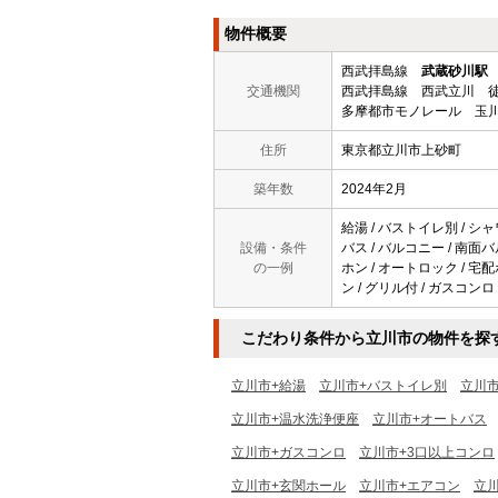
物件概要
西武拝島線
武蔵砂川駅
交通機関
西武拝島線 西武立川 徒
多摩都市モノレール 玉川
住所
東京都立川市上砂町
築年数
2024年2月
給湯 / バストイレ別 / シャ
設備・条件
バス / バルコニー / 南面バ
の一例
ホン / オートロック / 宅配
ン / グリル付 / ガスコンロ
こだわり条件から立川市の物件を探
立川市+給湯
立川市+バストイレ別
立川
立川市+温水洗浄便座
立川市+オートバス
立川市+ガスコンロ
立川市+3口以上コンロ
立川市+玄関ホール
立川市+エアコン
立