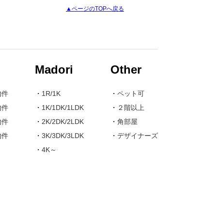
▲ページのTOPへ戻る
Madori
Other
物件
・
1R/1K
・
ペット可
物件
・
1K/1DK/1LDK
・
２階以上
物件
・
2K/2DK/2LDK
・
角部屋
物件
・
3K/3DK/3LDK
・
デザイナーズ
・
4K～