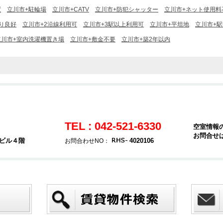
置
立川市+駐輪場
立川市+CATV
立川市+防犯シャッター
立川市+ネット使用料
り良好
立川市+2沿線利用可
立川市+3駅以上利用可
立川市+平坦地
立川市+駅
立川市+室内洗濯機置き場
立川市+敷金不要
立川市+築2年以内
TEL : 042-521-6330
空室情報
お問合せ
堂ビル４階
4020106
お問合わせNO：