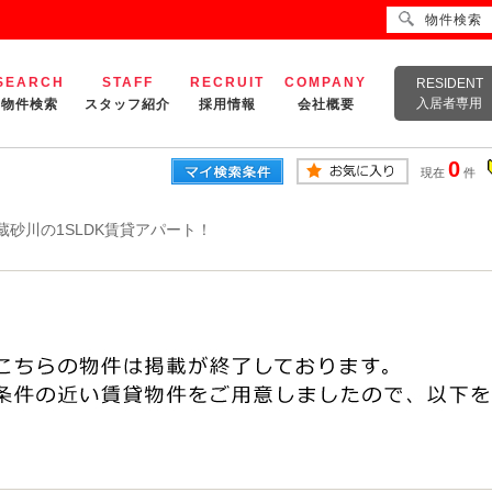
物件検索
SEARCH
STAFF
RECRUIT
COMPANY
RESIDENT
入居者専用
物件検索
スタッフ紹介
採用情報
会社概要
0
現在
件
蔵砂川の1SLDK賃貸アパート！