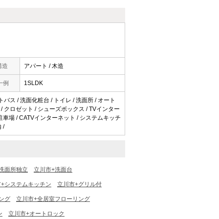
構造
アパート / 木造
一例
1SLDK
トバス / 洗面化粧台 / トイレ / 洗面所 / オート
 / クロゼット / シューズボックス / TVインター
平面駐車場 / CATVインターネット / システムキッチ
 /
洗面所独立
立川市+洗面台
市+システムキッチン
立川市+グリル付
ング
立川市+全居室フローリング
ン
立川市+オートロック