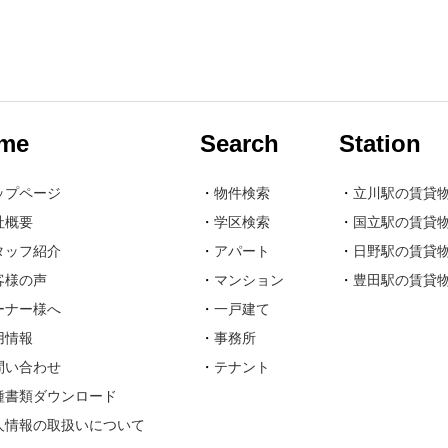
me
Search
Station
ップページ
・
物件検索
・
立川駅の賃貸
社概要
・
学区検索
・
国立駅の賃貸
タッフ紹介
・
アパート
・
日野駅の賃貸
客様の声
・
マンション
・
豊田駅の賃貸
ーナー様へ
・
一戸建て
用情報
・
事務所
問い合わせ
・
テナント
種書類ダウンロード
人情報の取扱いについて