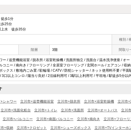
徒歩1分
歩25分
上水 徒歩35分
種別 / 
階層
3階
間取り
ワー / 追焚機能浴室 / 脱衣所 / 浴室乾燥機 / 洗面所独立 / 洗面台 / 温水洗浄便座 / オー
ルコニー / 南向き / フローリング / 全居室フローリング / 玄関ホール / エアコン / 収納
ボックス / 敷地内ごみ置 / 駐輪場 / CATV / 防犯シャッター / ネット使用料不要 / 
 / 3口以上コンロ / 陽当り良好 / 2沿線利用可 / 3駅以上利用可 / 平坦地 / 駅徒歩5分以内
す
市+シャワー
立川市+追焚機能浴室
立川市+脱衣所
立川市+浴室乾燥機
立川市+
立川市+洗面化粧台
立川市+トイレ
立川市+洗面所
立川市+オートバス
立川
立川市+バルコニー
立川市+南面バルコニー
立川市+南向き
立川市+フローリ
川市+収納
立川市+クロゼット
立川市+シューズボックス
立川市+TVインターホ