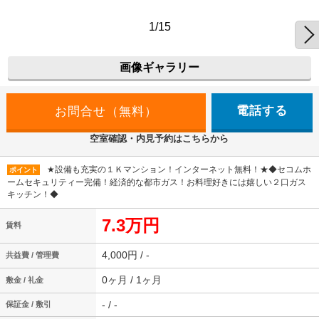
1/15
画像ギャラリー
電話する
空室確認・内見予約はこちらから
★設備も充実の１Ｋマンション！インターネット無料！★◆セコムホ
ポイント
ームセキュリティー完備！経済的な都市ガス！お料理好きには嬉しい２口ガス
キッチン！◆
7.3万円
賃料
4,000円 / -
共益費 / 管理費
0ヶ月 / 1ヶ月
敷金 / 礼金
- / -
保証金 / 敷引