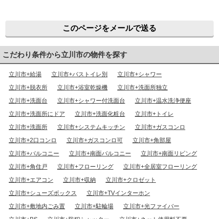
このページをメールで送る
こだわり条件から立川市の物件を探す
立川市+給湯
立川市+バストイレ別
立川市+シャワー
立川市+脱衣所
立川市+浴室乾燥機
立川市+洗面所独立
立川市+洗面台
立川市+シャワー付洗面台
立川市+温水洗浄便座
立川市+洗面所にドア
立川市+洗面化粧台
立川市+トイレ
立川市+洗面所
立川市+システムキッチン
立川市+ガスコンロ
立川市+2口コンロ
立川市+ガスコンロ可
立川市+角部屋
立川市+バルコニー
立川市+南面バルコニー
立川市+南面リビング
立川市+角住戸
立川市+フローリング
立川市+全居室フローリング
立川市+エアコン
立川市+収納
立川市+クロゼット
立川市+シューズボックス
立川市+TVインターホン
立川市+敷地内ごみ置
立川市+駐輪場
立川市+光ファイバー