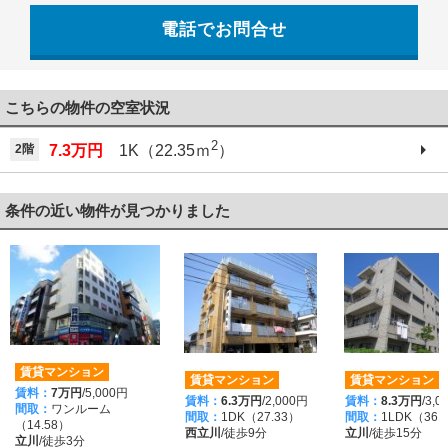
電話でお問合せ
042-521-6330
こちらの物件の空室状況
2
2階
7.3万円
1K（22.35ｍ
）
条件の近い物件が見つかりました
賃貸マンション
賃貸マンション
賃貸マンション
賃料：
7万円
/5,000円
賃料：
6.3万円
/2,000円
賃料：
8.3万円
/3,
間取：
ワンルーム
間取：
1DK（27.33）
間取：
1LDK（36.
（14.58）
西立川
/徒歩9分
立川
/徒歩15分
立川
/徒歩3分