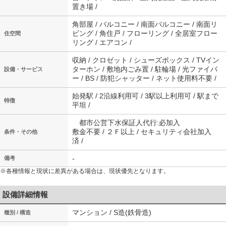
置き場 /
角部屋 / バルコニー / 南面バルコニー / 南面リ
ビング / 角住戸 / フローリング / 全居室フロー
住空間
リング / エアコン /
収納 / クロゼット / シューズボックス / TVイン
ターホン / 敷地内ごみ置 / 駐輪場 / 光ファイバ
設備・サービス
ー / BS / 防犯シャッター / ネット使用料不要 /
始発駅 / 2沿線利用可 / 3駅以上利用可 / 駅まで
特徴
平坦 /
都市公営下水保証人代行:必加入
敷金不要 / ２Ｆ以上 / セキュリティ会社加入
条件・その他
済 /
-
備考
※各種情報と現状に差異がある場合は、現状優先となります。
設備詳細情報
マンション / S造(鉄骨造)
種別 / 構造