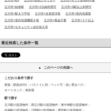
立川市+BS
立川市+防犯シャッター
立川市+ネット使用料不要
立川市+始発駅
立川市+2沿線利用可
立川市+3駅以上利用可
立川市+駅まで平坦
立川市+全居室洋室
立川市+室内洗濯置
立川市+室内洗濯機置き場
立川市+敷金不要
立川市+２Ｆ以上
立川市+セキュリティ会社加入済
最近検索した条件一覧
このページの先頭へ
こだわり条件で探す
新築
駅徒歩5分
バストイレ別
ペット可
追い焚きバス
オートロック
角部屋
駅で探す
立川駅の賃貸物件
西立川駅の賃貸物件
東中神駅の賃貸物件
中神駅の賃貸物件
日野駅の賃貸物件
豊田駅の賃貸物件