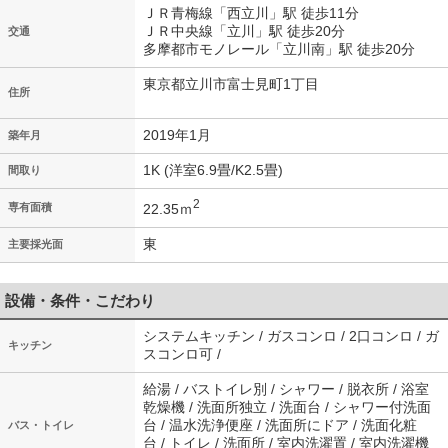
ＪＲ青梅線「西立川」駅 徒歩11分
ＪＲ中央線「立川」駅 徒歩20分
交通
多摩都市モノレール「立川南」駅 徒歩20分
東京都立川市富士見町1丁目
住所
2019年1月
築年月
1K (洋室6.9畳/K2.5畳)
間取り
2
22.35ｍ
専有面積
東
主要採光面
設備・条件・こだわり
システムキッチン / ガスコンロ / 2口コンロ / ガ
キッチン
スコンロ可 /
給湯 / バストイレ別 / シャワー / 脱衣所 / 浴室
乾燥機 / 洗面所独立 / 洗面台 / シャワー付洗面
台 / 温水洗浄便座 / 洗面所にドア / 洗面化粧
バス・トイレ
台 / トイレ / 洗面所 / 室内洗濯置 / 室内洗濯機