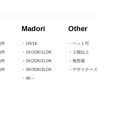
Madori
Other
物件
・
1R/1K
・
ペット可
物件
・
1K/1DK/1LDK
・
２階以上
物件
・
2K/2DK/2LDK
・
角部屋
物件
・
3K/3DK/3LDK
・
デザイナーズ
・
4K～