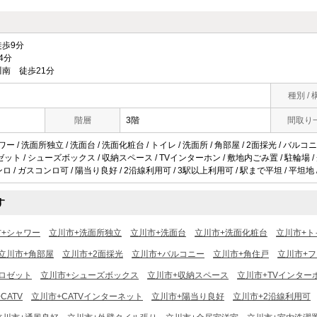
歩9分
4分
南 徒歩21分
種別 / 
階層
3階
間取り
ワー / 洗面所独立 / 洗面台 / 洗面化粧台 / トイレ / 洗面所 / 角部屋 / 2面採光 / バル
ロゼット / シューズボックス / 収納スペース / TVインターホン / 敷地内ごみ置 / 駐輪場 / 光
ンロ / ガスコンロ可 / 陽当り良好 / 2沿線利用可 / 3駅以上利用可 / 駅まで平坦 / 平坦地 
す
市+シャワー
立川市+洗面所独立
立川市+洗面台
立川市+洗面化粧台
立川市+ト
立川市+角部屋
立川市+2面採光
立川市+バルコニー
立川市+角住戸
立川市+
ロゼット
立川市+シューズボックス
立川市+収納スペース
立川市+TVインター
CATV
立川市+CATVインターネット
立川市+陽当り良好
立川市+2沿線利用可