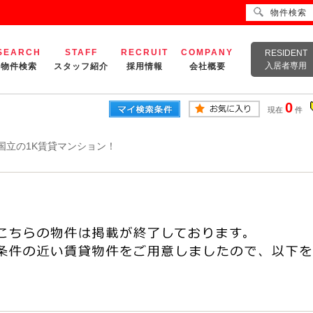
物件検索
SEARCH
STAFF
RECRUIT
COMPANY
RESIDENT
入居者専用
物件検索
スタッフ紹介
採用情報
会社概要
0
現在
件
国立の1K賃貸マンション！