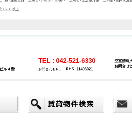
立川市+通風良好
立川市+外壁タイル張り
立川市+全居室洋室
立川市+室内洗濯
市+２Ｆ以上
TEL : 042-521-6330
空室情報
お問合せ
堂ビル４階
11403021
お問合わせNO：