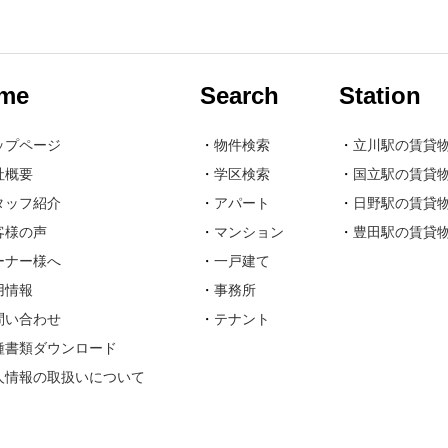
me
Search
Station
ップページ
・
物件検索
・
立川駅の賃貸
社概要
・
学区検索
・
国立駅の賃貸
タッフ紹介
・
アパート
・
日野駅の賃貸
客様の声
・
マンション
・
豊田駅の賃貸
ーナー様へ
・
一戸建て
用情報
・
事務所
問い合わせ
・
テナント
種書類ダウンロード
人情報の取扱いについて