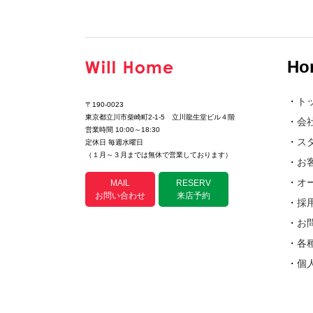
Ho
・
ト
〒190-0023
東京都立川市柴崎町2-1-5 立川龍生堂ビル４階
・
会
営業時間 10:00～18:30
・
ス
定休日 毎週水曜日
（１月～３月までは無休で営業しております）
・
お
・
オ
MAIL
RESERV
お問い合わせ
来店予約
・
採
・
お
・
各
・
個