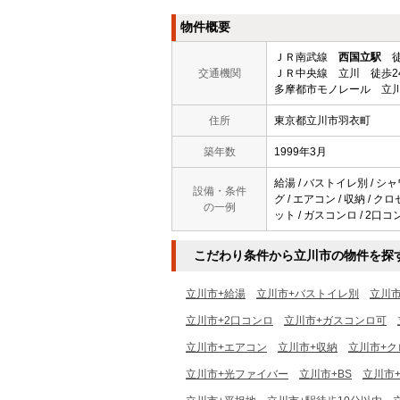
物件概要
ＪＲ南武線
西国立駅
徒
交通機関
ＪＲ中央線 立川 徒歩2
多摩都市モノレール 立川
住所
東京都立川市羽衣町
築年数
1999年3月
給湯 / バストイレ別 / シャ
設備・条件
グ / エアコン / 収納 / ク
の一例
ット / ガスコンロ / 2口コ
こだわり条件から立川市の物件を探
立川市+給湯
立川市+バストイレ別
立川
立川市+2口コンロ
立川市+ガスコンロ可
立川市+エアコン
立川市+収納
立川市+ク
立川市+光ファイバー
立川市+BS
立川市+