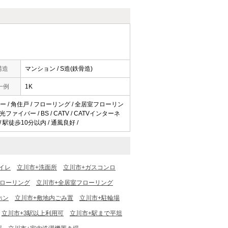
構造
マンション / S造(鉄骨造)
一例
1K
コニー / 角住戸 / フローリング / 全居室フローリン
ファイバー / BS / CATV / CATVインターネ
/ 駅徒歩10分以内 / 通風良好 /
イレ
立川市+洗面所
立川市+ガスコンロ
フローリング
立川市+全居室フローリング
ホン
立川市+敷地内ごみ置
立川市+駐輪場
立川市+3駅以上利用可
立川市+駅まで平坦