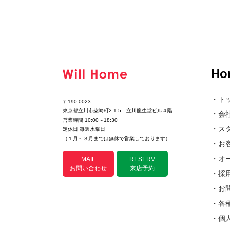
Ho
・
ト
〒190-0023
東京都立川市柴崎町2-1-5 立川龍生堂ビル４階
・
会
営業時間 10:00～18:30
・
ス
定休日 毎週水曜日
（１月～３月までは無休で営業しております）
・
お
・
オ
MAIL
RESERV
お問い合わせ
来店予約
・
採
・
お
・
各
・
個