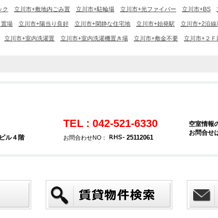
ック
立川市+敷地内ごみ置
立川市+駐輪場
立川市+光ファイバー
立川市+BS
ミ置場
立川市+陽当り良好
立川市+閑静な住宅地
立川市+始発駅
立川市+2沿線
立川市+室内洗濯置
立川市+室内洗濯機置き場
立川市+敷金不要
立川市+２Ｆ
TEL : 042-521-6330
空室情報
お問合せ
堂ビル４階
25112061
お問合わせNO：