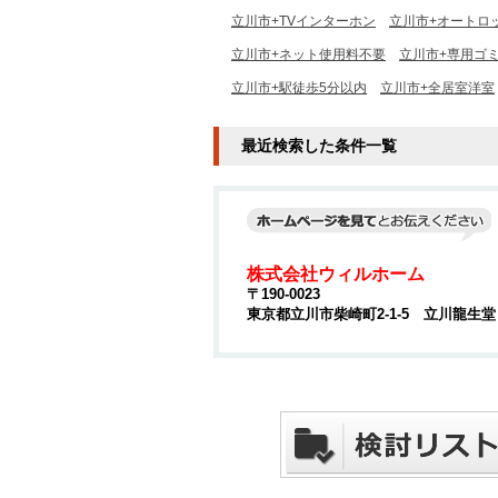
立川市+TVインターホン
立川市+オートロ
立川市+ネット使用料不要
立川市+専用ゴ
立川市+駅徒歩5分以内
立川市+全居室洋室
最近検索した条件一覧
株式会社ウィルホーム
〒190-0023
東京都立川市柴崎町2-1-5 立川龍生