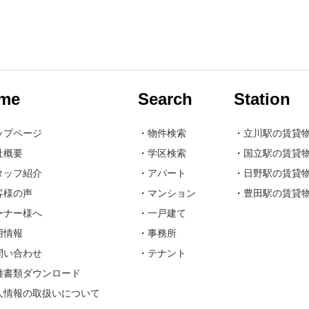
me
Search
Station
ップページ
・
物件検索
・
立川駅の賃貸
社概要
・
学区検索
・
国立駅の賃貸
タッフ紹介
・
アパート
・
日野駅の賃貸
客様の声
・
マンション
・
豊田駅の賃貸
ーナー様へ
・
一戸建て
用情報
・
事務所
問い合わせ
・
テナント
種書類ダウンロード
人情報の取扱いについて