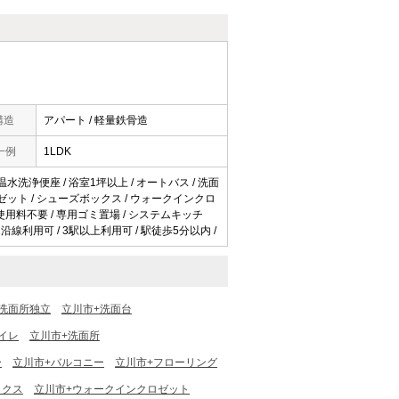
構造
アパート / 軽量鉄骨造
一例
1LDK
 温水洗浄便座 / 浴室1坪以上 / オートバス / 洗面
 クロゼット / シューズボックス / ウォークインクロ
ット使用料不要 / 専用ゴミ置場 / システムキッチ
 2沿線利用可 / 3駅以上利用可 / 駅徒歩5分以内 /
洗面所独立
立川市+洗面台
イレ
立川市+洗面所
ー
立川市+バルコニー
立川市+フローリング
ックス
立川市+ウォークインクロゼット