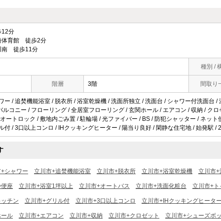
12分
体育館 徒歩2分
南 徒歩11分
種別 / 
階層
3階
間取り
ワー / 追焚機能浴室 / 脱衣所 / 浴室乾燥機 / 洗面所独立 / 洗面台 / シャワー付洗面台 /
 / バルコニー / フローリング / 全居室フローリング / 玄関ホール / エアコン / 収納 /
/ オートロック / 敷地内ごみ置 / 駐輪場 / 光ファイバー / BS / 防犯シャッター / ネ
ル付 / 3口以上コンロ / IHクッキングヒーター / 陽当り良好 / 閑静な住宅地 / 始発駅 /
す
市+シャワー
立川市+追焚機能浴室
立川市+脱衣所
立川市+浴室乾燥機
立川市+
浄便座
立川市+浴室1坪以上
立川市+オートバス
立川市+洗面化粧台
立川市+ト
キッチン
立川市+グリル付
立川市+3口以上コンロ
立川市+IHクッキングヒータ
ホール
立川市+エアコン
立川市+収納
立川市+クロゼット
立川市+シューズボ