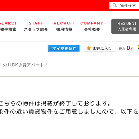
物件検索
SEARCH
STAFF
RECRUIT
COMPANY
RESIDENT
入居者専用
物件検索
スタッフ紹介
採用情報
会社概要
0
現在
件
川の1LDK賃貸アパート！