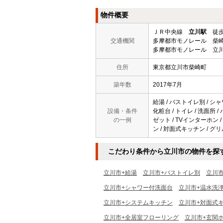
物件概要
ＪＲ中央線
立川駅
徒歩
交通機関
多摩都市モノレール 柴崎
多摩都市モノレール 立川
住所
東京都立川市柴崎町
築年数
2017年7月
給湯 / バストイレ別 / シャ
設備・条件
化粧台 / トイレ / 洗面所
の一例
ゼット / TVインターホン 
ン / 対面式キッチン / グリ
こだわり条件から立川市の物件を探
立川市+給湯
立川市+バストイレ別
立川
立川市+シャワー付洗面台
立川市+温水洗
立川市+システムキッチン
立川市+対面式
立川市+全居室フローリング
立川市+玄関