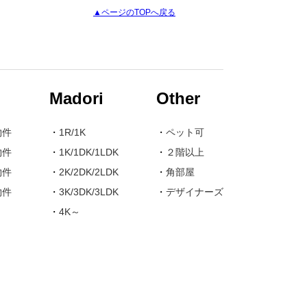
▲ページのTOPへ戻る
Madori
Other
物件
・
1R/1K
・
ペット可
物件
・
1K/1DK/1LDK
・
２階以上
物件
・
2K/2DK/2LDK
・
角部屋
物件
・
3K/3DK/3LDK
・
デザイナーズ
・
4K～