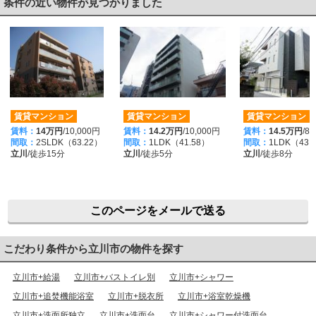
条件の近い物件が見つかりました
賃貸マンション
賃貸マンション
賃貸マンション
賃料：
14万円
/10,000円
賃料：
14.2万円
/10,000円
賃料：
14.5万円
/8
間取：
2SLDK（63.22）
間取：
1LDK（41.58）
間取：
1LDK（43.
立川
/徒歩15分
立川
/徒歩5分
立川
/徒歩8分
このページをメールで送る
こだわり条件から立川市の物件を探す
立川市+給湯
立川市+バストイレ別
立川市+シャワー
立川市+追焚機能浴室
立川市+脱衣所
立川市+浴室乾燥機
立川市+洗面所独立
立川市+洗面台
立川市+シャワー付洗面台