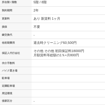
5階 / 8階
所在階 / 階数
2年
契約期間
あり 新賃料 1ヶ月
更新料
不要
損保
-
鍵交換代
退去時クリーニング60,500円
他初期費用
その他 その他 初回保証料18000円
保証人代行会社
月額賃料等総額の1％+月800円
仲介手数料
バイク置き場
駐車場
近隣駐車場
周辺環境
-
借家区分