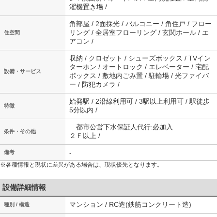
濯機置き場 /
角部屋 / 2面採光 / バルコニー / 角住戸 / フロー
リング / 全居室フローリング / 玄関ホール / エ
住空間
アコン /
収納 / クロゼット / シューズボックス / TVイン
ターホン / オートロック / エレベーター / 宅配
設備・サービス
ボックス / 敷地内ごみ置 / 駐輪場 / 光ファイバ
ー / 防犯カメラ /
始発駅 / 2沿線利用可 / 3駅以上利用可 / 駅徒歩
特徴
5分以内 /
都市公営下水保証人代行:必加入
条件・その他
２Ｆ以上 /
-
備考
※各種情報と現状に差異がある場合は、現状優先となります。
設備詳細情報
マンション / RC造(鉄筋コンクリート造)
種別 / 構造