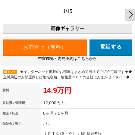
1/15
画像ギャラリー
電話する
空室確認・内見予約はこちらから
★インターネット掲載のお部屋はまとめて当社でご紹介可能です★◆
ポイント
立川周辺のお部屋探しは地域密着、情報量ＮＯ１の当社におまかせ下さい！◆
14.9万円
賃料
12,000円 / -
共益費 / 管理費
0ヶ月 / 1ヶ月
敷金 / 礼金
- / -
保証金 / 敷引
ＪＲ中央線「立川」駅 徒歩5分