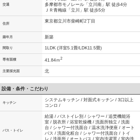
多摩都市モノレール「立川南」駅 徒歩4分
交通
ＪＲ青梅線「立川」駅 徒歩5分
東京都立川市柴崎町2丁目
住所
新築
築年月
1LDK (洋室5.1畳/LDK11.5畳)
間取り
2
41.84ｍ
専有面積
北
主要採光面
設備・条件・こだわり
システムキッチン / 対面式キッチン / 3口以上
キッチン
コンロ /
給湯 / バストイレ別 / シャワー / 追焚機能浴
室 / 脱衣所 / 浴室乾燥機 / 洗面所独立 / 洗面
台 / シャワー付洗面台 / 温水洗浄便座 / オート
バス・トイレ
バス / 洗面化粧台 / シャワー付洗面台 / トイ
レ / 洗面所 / オートバス / 室内洗濯置 / 室内洗