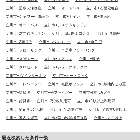
立川市+温水洗浄便座
立川市+オートバス
立川市+洗面化粧台
立川市+シャワー付洗面台
立川市+トイレ
立川市+洗面所
立川市+オートバス
立川市+システムキッチン
立川市+対面式キッチン
立川市+3口以上コンロ
立川市+角部屋
立川市+2面採光
立川市+バルコニー
立川市+角住戸
立川市+フローリング
立川市+全居室フローリング
立川市+玄関ホール
立川市+エアコン
立川市+収納
立川市+クロゼット
立川市+シューズボックス
立川市+TVインターホン
立川市+オートロック
立川市+エレベーター
立川市+宅配ボックス
立川市+敷地内ごみ置
立川市+駐輪場
立川市+光ファイバー
立川市+防犯カメラ
立川市+始発駅
立川市+2沿線利用可
立川市+3駅以上利用可
立川市+駅徒歩5分以内
立川市+全居室洋室
立川市+全居室6畳以上
立川市+室内洗濯置
立川市+室内洗濯機置き場
立川市+２Ｆ以上
最近検索した条件一覧